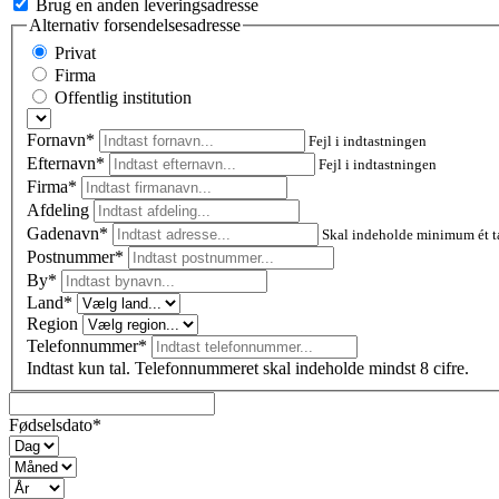
Brug en anden leveringsadresse
Alternativ forsendelsesadresse
Privat
Firma
Offentlig institution
Fornavn*
Fejl i indtastningen
Efternavn*
Fejl i indtastningen
Firma*
Afdeling
Gadenavn*
Skal indeholde minimum ét t
Postnummer
*
By*
Land*
Region
Telefonnummer*
Indtast kun tal. Telefonnummeret skal indeholde mindst 8 cifre.
Fødselsdato*