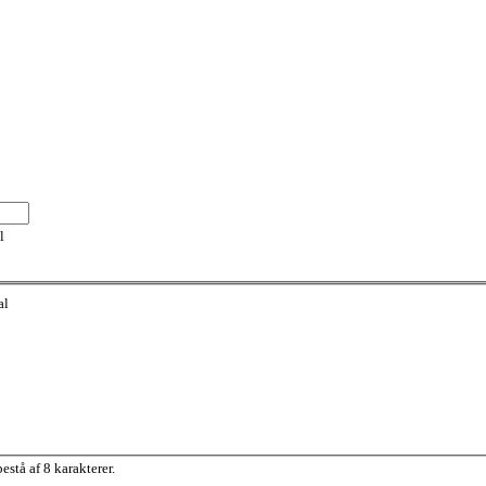
l
al
stå af 8 karakterer.