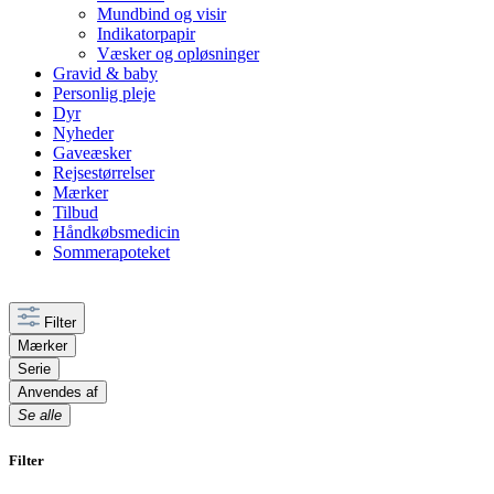
Mundbind og visir
Indikatorpapir
Væsker og opløsninger
Gravid & baby
Personlig pleje
Dyr
Nyheder
Gaveæsker
Rejsestørrelser
Mærker
Tilbud
Håndkøbsmedicin
Sommerapoteket
Filter
Mærker
Serie
Anvendes af
Se alle
Filter