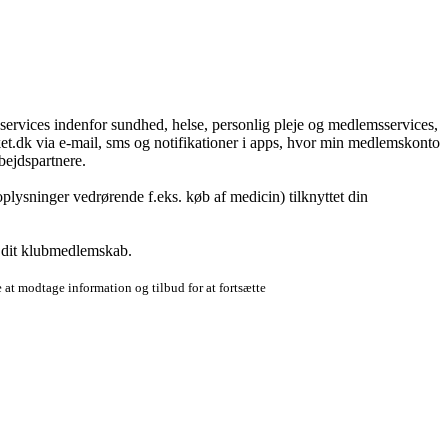
g services indenfor sundhed, helse, personlig pleje og medlemsservices,
t.dk via e-mail, sms og notifikationer i apps, hvor min medlemskonto
bejdspartnere.
plysninger vedrørende f.eks. køb af medicin) tilknyttet din
r dit klubmedlemskab.
 at modtage information og tilbud for at fortsætte