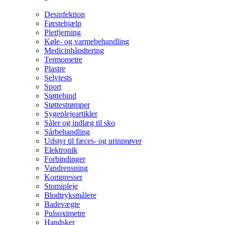
Desinfektion
Førstehjælp
Pletfjerning
Køle- og varmebehandling
Medicinhåndtering
Termometre
Plastre
Selvtests
Sport
Støttebind
Støttestrømper
Sygeplejeartikler
Såler og indlæg til sko
Sårbehandling
Udstyr til fæces- og urinprøver
Elektronik
Forbindinger
Vandrensning
Kompresser
Stomipleje
Blodtryksmålere
Badevægte
Pulsoximetre
Handsker