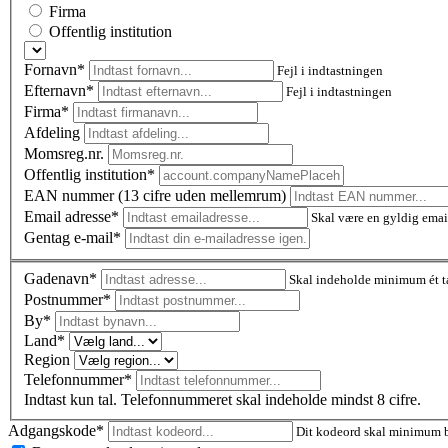
Firma
Offentlig institution
Fornavn*
Fejl i indtastningen
Efternavn*
Fejl i indtastningen
Firma*
Afdeling
Momsreg.nr.
Offentlig institution*
EAN nummer (13 cifre uden mellemrum)
Email adresse*
Skal være en gyldig emai
Gentag e-mail*
Gadenavn*
Skal indeholde minimum ét t
Postnummer
*
By*
Land*
Region
Telefonnummer*
Indtast kun tal. Telefonnummeret skal indeholde mindst 8 cifre.
Adgangskode*
Dit kodeord skal minimum be