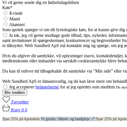
Vi vil gerne sende dig en fødselsdagshilsen
Køn*
Kvinde
Mand
Akønnet
Som apotek spørger vi om dit fysiologiske køn, for at kunne give dig
Ja tak, jeg vil gerne modtage gode tilbud, tips, nyheder, informat
samt invitationer til spørgeskemaer, konkurrencer og begivenheder f
er tilknyttet. Web Sundhed ApS må kontakte mig og spørge, om jeg øns
Hvis du afgiver dit samtykke, vil oplysninger (navn, kontaktdetaljer, 
medlemskonto eller indsamlet via særskilt cookiesamtykke blive behan
Du kan til enhver tid tilbagekalde dit samtykke via ”Min side” eller 
Web Sundhed ApS er dataansvarlig, og du kan læse mere om behandli
Jeg accepterer
betingelserne
for at jeg oprettes som medlem
Du skal
Bliv medlem
Favoritter
Kurv
0
0
Spar 25% på Apotekets
Vi guider: Mund- og tandpleje 🪥
Spar 25% på Apot