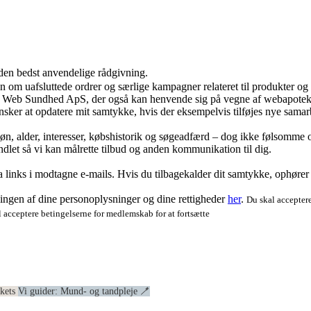
 den bedst anvendelige rådgivning.
ion om uafsluttede ordrer og særlige kampagner relateret til produkter o
ra Web Sundhed ApS, der også kan henvende sig på vegne af webapoteke
ker at opdatere mit samtykke, hvis der eksempelvis tilføjes nye samar
køn, alder, interesser, købshistorik og søgeadfærd – dog ikke følsomme o
dlet så vi kan målrette tilbud og anden kommunikation til dig.
via links i modtagne e-mails. Hvis du tilbagekalder dit samtykke, ophøre
ngen af dine personoplysninger og dine rettigheder
her
.
Du skal acceptere
 acceptere betingelserne for medlemskab for at fortsætte
ekets
Vi guider: Mund- og tandpleje 🪥