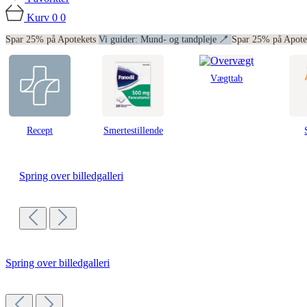
Kurv
0
0
Spar 25% på Apotekets
Vi guider: Mund- og tandpleje 🪥
Spar 25% på Apot
Vægttab
Recept
Smertestillende
Spring over billedgalleri
Spring over billedgalleri