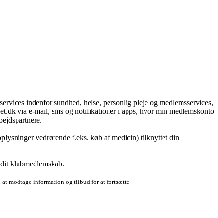
g services indenfor sundhed, helse, personlig pleje og medlemsservices,
t.dk via e-mail, sms og notifikationer i apps, hvor min medlemskonto
bejdspartnere.
plysninger vedrørende f.eks. køb af medicin) tilknyttet din
r dit klubmedlemskab.
 at modtage information og tilbud for at fortsætte