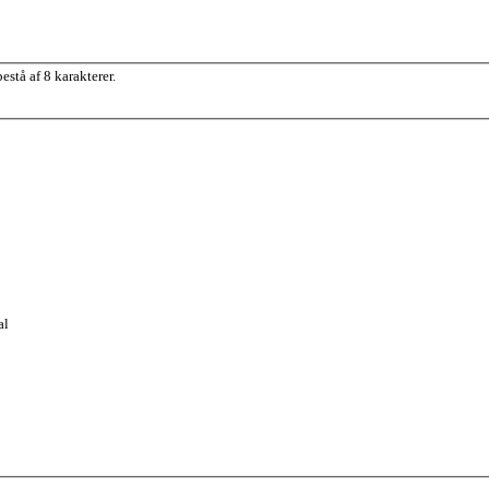
stå af 8 karakterer.
al