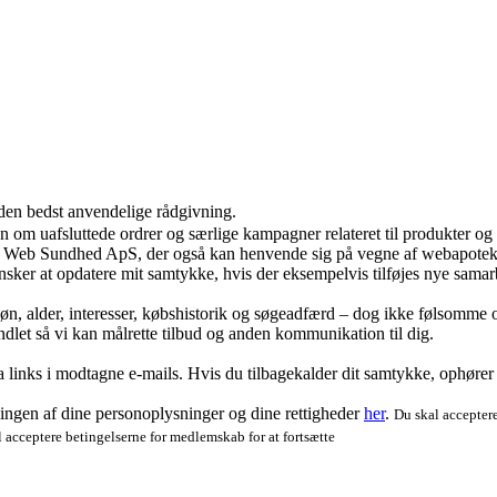
 den bedst anvendelige rådgivning.
ion om uafsluttede ordrer og særlige kampagner relateret til produkter o
ra Web Sundhed ApS, der også kan henvende sig på vegne af webapoteke
ker at opdatere mit samtykke, hvis der eksempelvis tilføjes nye samar
køn, alder, interesser, købshistorik og søgeadfærd – dog ikke følsomme o
dlet så vi kan målrette tilbud og anden kommunikation til dig.
via links i modtagne e-mails. Hvis du tilbagekalder dit samtykke, ophøre
ngen af dine personoplysninger og dine rettigheder
her
.
Du skal acceptere
 acceptere betingelserne for medlemskab for at fortsætte