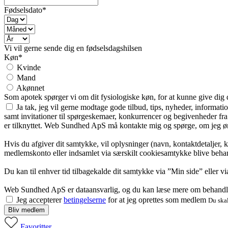
Fødselsdato*
Vi vil gerne sende dig en fødselsdagshilsen
Køn*
Kvinde
Mand
Akønnet
Som apotek spørger vi om dit fysiologiske køn, for at kunne give dig
Ja tak, jeg vil gerne modtage gode tilbud, tips, nyheder, informat
samt invitationer til spørgeskemaer, konkurrencer og begivenheder f
er tilknyttet. Web Sundhed ApS må kontakte mig og spørge, om jeg øns
Hvis du afgiver dit samtykke, vil oplysninger (navn, kontaktdetaljer, 
medlemskonto eller indsamlet via særskilt cookiesamtykke blive behan
Du kan til enhver tid tilbagekalde dit samtykke via ”Min side” eller 
Web Sundhed ApS er dataansvarlig, og du kan læse mere om behandli
Jeg accepterer
betingelserne
for at jeg oprettes som medlem
Du skal
Bliv medlem
Favoritter