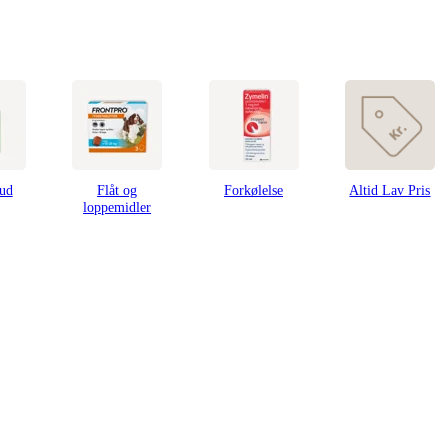
kud
Flåt og
Forkølelse
Altid Lav Pris
loppemidler