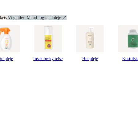
ekets
Vi guider: Mund- og tandpleje 🪥
Solpleje
Insektbeskyttelse
Hudpleje
Kosttils