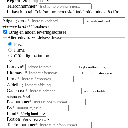
Region
Telefonnummer*
Indtast kun tal. Telefonnummeret skal indeholde mindst 8 cifre.
Adgangskode*
Dit kodeord skal
minimum bestå af 8 karakterer.
Brug en anden leveringsadresse
Alternativ forsendelsesadresse
Privat
Firma
Offentlig institution
Fornavn*
Fejl i indtastningen
Efternavn*
Fejl i indtastningen
Firma*
Afdeling
Gadenavn*
Skal indeholde
minimum ét tal
Postnummer
*
By*
Land*
Region
Telefonnummer*