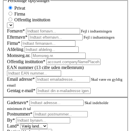
Personlige oplysninger
Privat
Firma
Offentlig institution
Fornavn*
Fejl i indtastningen
Efternavn*
Fejl i indtastningen
Firma*
Afdeling
Momsreg.nr.
Offentlig institution*
EAN nummer (13 cifre uden mellemrum)
Email adresse*
Skal være en gyldig
email
Gentag e-mail*
Gadenavn*
Skal indeholde
minimum ét tal
Postnummer
*
By*
Land*