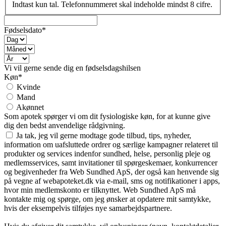
Indtast kun tal. Telefonnummeret skal indeholde mindst 8 cifre.
Fødselsdato*
Vi vil gerne sende dig en fødselsdagshilsen
Køn*
Kvinde
Mand
Akønnet
Som apotek spørger vi om dit fysiologiske køn, for at kunne give
dig den bedst anvendelige rådgivning.
Ja tak, jeg vil gerne modtage gode tilbud, tips, nyheder,
information om uafsluttede ordrer og særlige kampagner relateret til
produkter og services indenfor sundhed, helse, personlig pleje og
medlemsservices, samt invitationer til spørgeskemaer, konkurrencer
og begivenheder fra Web Sundhed ApS, der også kan henvende sig
på vegne af webapoteket.dk via e-mail, sms og notifikationer i apps,
hvor min medlemskonto er tilknyttet. Web Sundhed ApS må
kontakte mig og spørge, om jeg ønsker at opdatere mit samtykke,
hvis der eksempelvis tilføjes nye samarbejdspartnere.