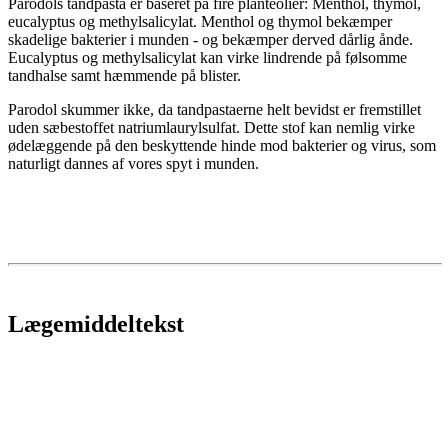
Parodols tandpasta er baseret på fire planteolier: Menthol, thymol,
eucalyptus og methylsalicylat. Menthol og thymol bekæmper
skadelige bakterier i munden - og bekæmper derved dårlig ånde.
Eucalyptus og methylsalicylat kan virke lindrende på følsomme
tandhalse samt hæmmende på blister.
Parodol skummer ikke, da tandpastaerne helt bevidst er fremstillet
uden sæbestoffet natriumlaurylsulfat. Dette stof kan nemlig virke
ødelæggende på den beskyttende hinde mod bakterier og virus, som
naturligt dannes af vores spyt i munden.
Lægemiddeltekst