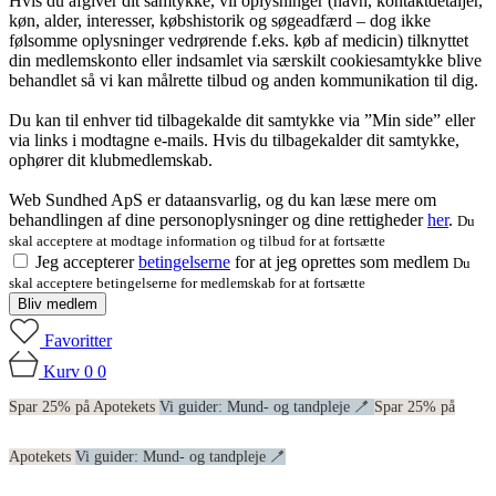
Hvis du afgiver dit samtykke, vil oplysninger (navn, kontaktdetaljer,
køn, alder, interesser, købshistorik og søgeadfærd – dog ikke
følsomme oplysninger vedrørende f.eks. køb af medicin) tilknyttet
din medlemskonto eller indsamlet via særskilt cookiesamtykke blive
behandlet så vi kan målrette tilbud og anden kommunikation til dig.
Du kan til enhver tid tilbagekalde dit samtykke via ”Min side” eller
via links i modtagne e-mails. Hvis du tilbagekalder dit samtykke,
ophører dit klubmedlemskab.
Web Sundhed ApS er dataansvarlig, og du kan læse mere om
behandlingen af dine personoplysninger og dine rettigheder
her
.
Du
skal acceptere at modtage information og tilbud for at fortsætte
Jeg accepterer
betingelserne
for at jeg oprettes som medlem
Du
skal acceptere betingelserne for medlemskab for at fortsætte
Bliv medlem
Favoritter
Kurv
0
0
Spar 25% på Apotekets
Vi guider: Mund- og tandpleje 🪥
Spar 25% på
Apotekets
Vi guider: Mund- og tandpleje 🪥