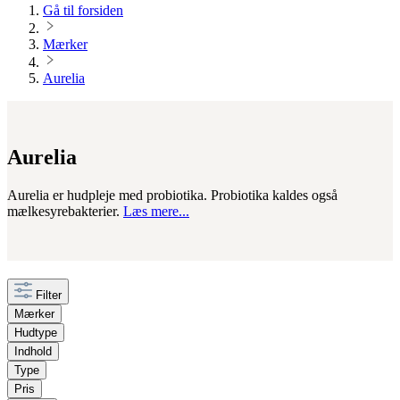
Gå til forsiden
Mærker
Aurelia
Aurelia
Aurelia er hudpleje med probiotika. Probiotika kaldes også
mælkesyrebakterier.
Læs mere...
Filter
Mærker
Hudtype
Indhold
Type
Pris