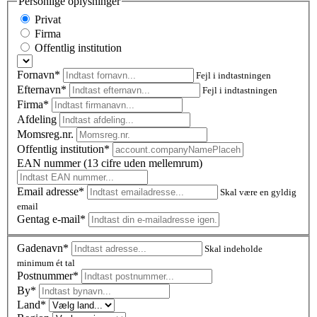
Personlige oplysninger
Privat
Firma
Offentlig institution
Fornavn*
Fejl i indtastningen
Efternavn*
Fejl i indtastningen
Firma*
Afdeling
Momsreg.nr.
Offentlig institution*
EAN nummer (13 cifre uden mellemrum)
Email adresse*
Skal være en gyldig
email
Gentag e-mail*
Gadenavn*
Skal indeholde
minimum ét tal
Postnummer
*
By*
Land*