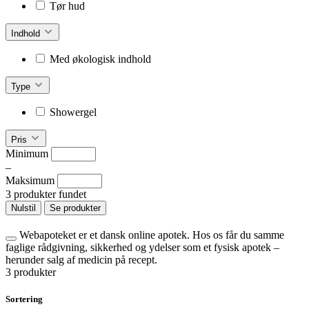
Tør hud
Indhold
Med økologisk indhold
Type
Showergel
Pris
Minimum
–
Maksimum
3 produkter fundet
Nulstil
Se produkter
Webapoteket er et dansk online apotek. Hos os får du samme
faglige rådgivning, sikkerhed og ydelser som et fysisk apotek –
herunder salg af medicin på recept.
3 produkter
Sortering