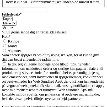
Indtast kun tal. Telefonnummeret skal indeholde mindst 8 cifre.
Fødselsdato*
Vi vil gerne sende dig en fødselsdagshilsen
Køn*
Kvinde
Mand
Akønnet
Som apotek spørger vi om dit fysiologiske køn, for at kunne give
dig den bedst anvendelige rådgivning.
Ja tak, jeg vil gerne modtage gode tilbud, tips, nyheder,
information om uafsluttede ordrer og særlige kampagner relateret til
produkter og services indenfor sundhed, helse, personlig pleje og
medlemsservices, samt invitationer til spørgeskemaer, konkurrencer
og begivenheder fra Web Sundhed ApS, der også kan henvende sig
på vegne af webapoteket.dk via e-mail, sms og notifikationer i apps,
hvor min medlemskonto er tilknyttet. Web Sundhed ApS må
kontakte mig og spørge, om jeg ønsker at opdatere mit samtykke,
hvis der eksempelvis tilføjes nye samarbejdspartnere.