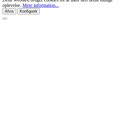
oplevelse.
Mere information...
Afvis
Konfigurér