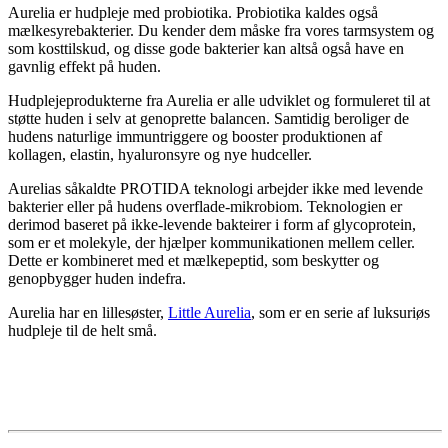
Aurelia er hudpleje med probiotika. Probiotika kaldes også
mælkesyrebakterier. Du kender dem måske fra vores tarmsystem og
som kosttilskud, og disse gode bakterier kan altså også have en
gavnlig effekt på huden.
Hudplejeprodukterne fra Aurelia er alle udviklet og formuleret til at
støtte huden i selv at genoprette balancen. Samtidig beroliger de
hudens naturlige immuntriggere og booster produktionen af
kollagen, elastin, hyaluronsyre og nye hudceller.
Aurelias såkaldte PROTIDA teknologi arbejder ikke med levende
bakterier eller på hudens overflade-mikrobiom. Teknologien er
derimod baseret på ikke-levende bakteirer i form af glycoprotein,
som er et molekyle, der hjælper kommunikationen mellem celler.
Dette er kombineret med et mælkepeptid, som beskytter og
genopbygger huden indefra.
Aurelia har en lillesøster,
Little Aurelia
, som er en serie af luksuriøs
hudpleje til de helt små.