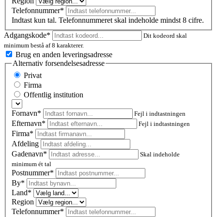
Region
Telefonnummer*
Indtast kun tal. Telefonnummeret skal indeholde mindst 8 cifre.
Adgangskode*
Dit kodeord skal
minimum bestå af 8 karakterer.
Brug en anden leveringsadresse
Alternativ forsendelsesadresse
Privat
Firma
Offentlig institution
Fornavn*
Fejl i indtastningen
Efternavn*
Fejl i indtastningen
Firma*
Afdeling
Gadenavn*
Skal indeholde
minimum ét tal
Postnummer
*
By*
Land*
Region
Telefonnummer*