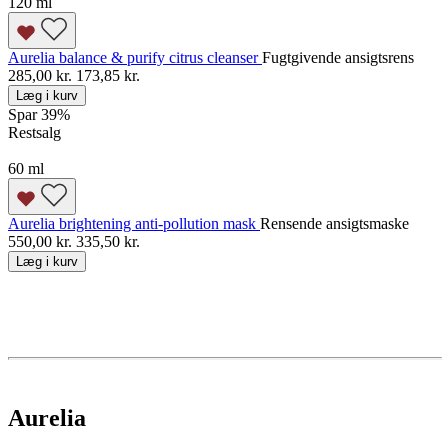
120 ml
Aurelia balance & purify citrus cleanser
Fugtgivende ansigtsrens
285,00 kr.
173,85 kr.
Læg i kurv
Spar 39
%
Restsalg
60 ml
Aurelia brightening anti-pollution mask
Rensende ansigtsmaske
550,00 kr.
335,50 kr.
Læg i kurv
Aurelia