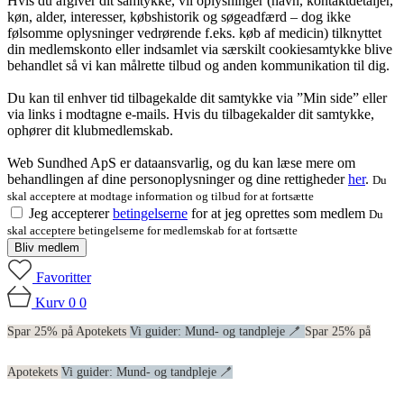
Hvis du afgiver dit samtykke, vil oplysninger (navn, kontaktdetaljer,
køn, alder, interesser, købshistorik og søgeadfærd – dog ikke
følsomme oplysninger vedrørende f.eks. køb af medicin) tilknyttet
din medlemskonto eller indsamlet via særskilt cookiesamtykke blive
behandlet så vi kan målrette tilbud og anden kommunikation til dig.
Du kan til enhver tid tilbagekalde dit samtykke via ”Min side” eller
via links i modtagne e-mails. Hvis du tilbagekalder dit samtykke,
ophører dit klubmedlemskab.
Web Sundhed ApS er dataansvarlig, og du kan læse mere om
behandlingen af dine personoplysninger og dine rettigheder
her
.
Du
skal acceptere at modtage information og tilbud for at fortsætte
Jeg accepterer
betingelserne
for at jeg oprettes som medlem
Du
skal acceptere betingelserne for medlemskab for at fortsætte
Bliv medlem
Favoritter
Kurv
0
0
Spar 25% på Apotekets
Vi guider: Mund- og tandpleje 🪥
Spar 25% på
Apotekets
Vi guider: Mund- og tandpleje 🪥