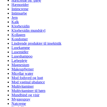
Hælcreme og -pleje
Hæmorider
Intimcreme
Intimsæbe
Jern
Kalk
Klorhexidin
Klorhexidin mundskyl
Kollagen
Kondomer
Lindrende produkter til insektstik
Lusekamme
Lusemidler
Luseshampoo
Læbepleje
Magnesium
Makeupfjerner
Micellar water
Mod fodsved og lugt
Mod vaginal ubalance
Multivitaminer
Multivitaminer til børn
Mundbind og visir
Myggespray
Natcreme