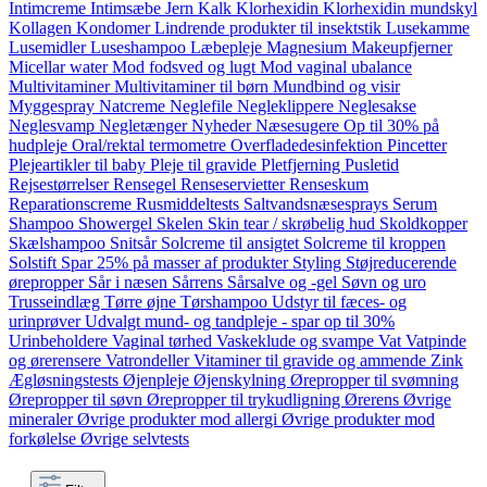
Intimcreme
Intimsæbe
Jern
Kalk
Klorhexidin
Klorhexidin mundskyl
Kollagen
Kondomer
Lindrende produkter til insektstik
Lusekamme
Lusemidler
Luseshampoo
Læbepleje
Magnesium
Makeupfjerner
Micellar water
Mod fodsved og lugt
Mod vaginal ubalance
Multivitaminer
Multivitaminer til børn
Mundbind og visir
Myggespray
Natcreme
Neglefile
Negleklippere
Neglesakse
Neglesvamp
Negletænger
Nyheder
Næsesugere
Op til 30% på
hudpleje
Oral/rektal termometre
Overfladedesinfektion
Pincetter
Plejeartikler til baby
Pleje til gravide
Pletfjerning
Pusletid
Rejsestørrelser
Rensegel
Renseservietter
Renseskum
Reparationscreme
Rusmiddeltests
Saltvandsnæsesprays
Serum
Shampoo
Showergel
Skelen
Skin tear / skrøbelig hud
Skoldkopper
Skælshampoo
Snitsår
Solcreme til ansigtet
Solcreme til kroppen
Solstift
Spar 25% på masser af produkter
Styling
Støjreducerende
ørepropper
Sår i næsen
Sårrens
Sårsalve og -gel
Søvn og uro
Trusseindlæg
Tørre øjne
Tørshampoo
Udstyr til fæces- og
urinprøver
Udvalgt mund- og tandpleje - spar op til 30%
Urinbeholdere
Vaginal tørhed
Vaskeklude og svampe
Vat
Vatpinde
og ørerensere
Vatrondeller
Vitaminer til gravide og ammende
Zink
Ægløsningstests
Øjenpleje
Øjenskylning
Ørepropper til svømning
Ørepropper til søvn
Ørepropper til trykudligning
Ørerens
Øvrige
mineraler
Øvrige produkter mod allergi
Øvrige produkter mod
forkølelse
Øvrige selvtests