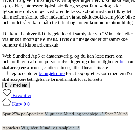
Hvis du afgiver dit samtykke, vil oplysninger (navn, kontaktdetaljer,
køn, alder, interesser, købshistorik og søgeadfærd – dog ikke
følsomme oplysninger vedrørende f.eks. køb af medicin) tilknyttet
din medlemskonto eller indsamlet via særskilt cookiesamtykke blive
behandlet så vi kan målrette tilbud og anden kommunikation til dig.
Du kan til enhver tid tilbagekalde dit samtykke via ”Min side” eller
via links i modtagne e-mails. Hvis du tilbagekalder dit samtykke,
ophører dit klubmedlemskab.
Web Sundhed ApS er dataansvarlig, og du kan læse mere om
behandlingen af dine personoplysninger og dine rettigheder
her
.
Du
skal acceptere at modtage information og tilbud for at fortsætte
Jeg accepterer
betingelserne
for at jeg oprettes som medlem
Du
skal acceptere betingelserne for medlemskab for at fortsætte
Bliv medlem
Favoritter
Kurv
0
0
Spar 25% på Apotekets
Vi guider: Mund- og tandpleje 🪥
Spar 25% på
Apotekets
Vi guider: Mund- og tandpleje 🪥