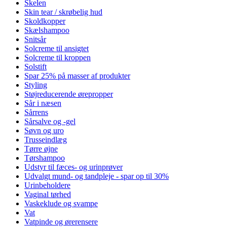
Skelen
Skin tear / skrøbelig hud
Skoldkopper
Skælshampoo
Snitsår
Solcreme til ansigtet
Solcreme til kroppen
Solstift
Spar 25% på masser af produkter
Styling
Støjreducerende ørepropper
Sår i næsen
Sårrens
Sårsalve og -gel
Søvn og uro
Trusseindlæg
Tørre øjne
Tørshampoo
Udstyr til fæces- og urinprøver
Udvalgt mund- og tandpleje - spar op til 30%
Urinbeholdere
Vaginal tørhed
Vaskeklude og svampe
Vat
Vatpinde og ørerensere