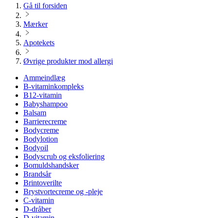
Gå til forsiden
Mærker
Apotekets
Øvrige produkter mod allergi
Ammeindlæg
B-vitaminkompleks
B12-vitamin
Babyshampoo
Balsam
Barrierecreme
Bodycreme
Bodylotion
Bodyoil
Bodyscrub og eksfoliering
Bomuldshandsker
Brandsår
Brintoverilte
Brystvortecreme og -pleje
C-vitamin
D-dråber
D-vitamin