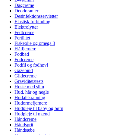
Dagcreme
Deodoranter
Desinfektionsservietter
Elastisk forbinding
Elektrolytter
Fedtcreme
Fertilitet
Fiskeolie og omega 3
Flåtfjernere
Fodbad
Fodcreme
Fodfil og fodhøvl
Gazebind
Glidecreme
Graviditetstests
Hoste med slim
Hud, hår og negle
Hudafskrabning
Hudormefjernere
Hudpleje til baby og børn
Hudpleje til mænd
Håndcreme
Håndsprit
Håndsæbe