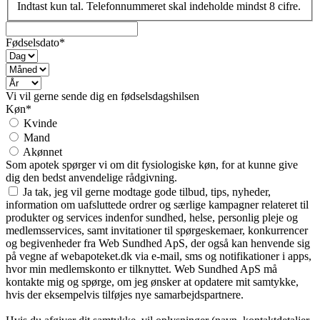
Indtast kun tal. Telefonnummeret skal indeholde mindst 8 cifre.
Fødselsdato*
Vi vil gerne sende dig en fødselsdagshilsen
Køn*
Kvinde
Mand
Akønnet
Som apotek spørger vi om dit fysiologiske køn, for at kunne give
dig den bedst anvendelige rådgivning.
Ja tak, jeg vil gerne modtage gode tilbud, tips, nyheder,
information om uafsluttede ordrer og særlige kampagner relateret til
produkter og services indenfor sundhed, helse, personlig pleje og
medlemsservices, samt invitationer til spørgeskemaer, konkurrencer
og begivenheder fra Web Sundhed ApS, der også kan henvende sig
på vegne af webapoteket.dk via e-mail, sms og notifikationer i apps,
hvor min medlemskonto er tilknyttet. Web Sundhed ApS må
kontakte mig og spørge, om jeg ønsker at opdatere mit samtykke,
hvis der eksempelvis tilføjes nye samarbejdspartnere.