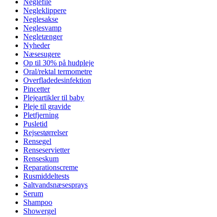
Neglefile
Negleklippere
Neglesakse
Neglesvamp
Negletænger
Nyheder
Næsesugere
Op til 30% på hudpleje
Oral/rektal termometre
Overfladedesinfektion
Pincetter
Plejeartikler til baby
Pleje til gravide
Pletfjerning
Pusletid
Rejsestørrelser
Rensegel
Renseservietter
Renseskum
Reparationscreme
Rusmiddeltests
Saltvandsnæsesprays
Serum
Shampoo
Showergel