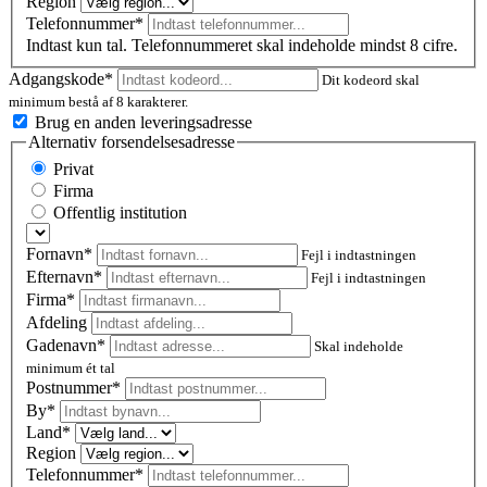
Region
Telefonnummer*
Indtast kun tal. Telefonnummeret skal indeholde mindst 8 cifre.
Adgangskode*
Dit kodeord skal
minimum bestå af 8 karakterer.
Brug en anden leveringsadresse
Alternativ forsendelsesadresse
Privat
Firma
Offentlig institution
Fornavn*
Fejl i indtastningen
Efternavn*
Fejl i indtastningen
Firma*
Afdeling
Gadenavn*
Skal indeholde
minimum ét tal
Postnummer
*
By*
Land*
Region
Telefonnummer*