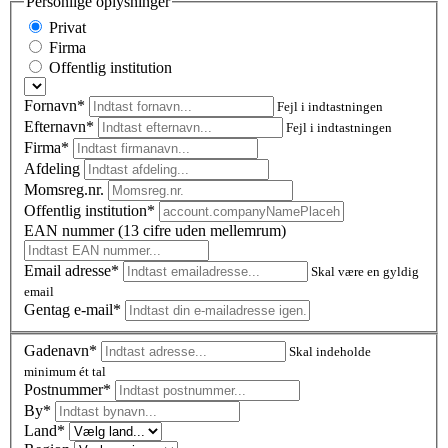
Personlige oplysninger
Privat
Firma
Offentlig institution
Fornavn*
Fejl i indtastningen
Efternavn*
Fejl i indtastningen
Firma*
Afdeling
Momsreg.nr.
Offentlig institution*
EAN nummer (13 cifre uden mellemrum)
Email adresse*
Skal være en gyldig
email
Gentag e-mail*
Gadenavn*
Skal indeholde
minimum ét tal
Postnummer
*
By*
Land*