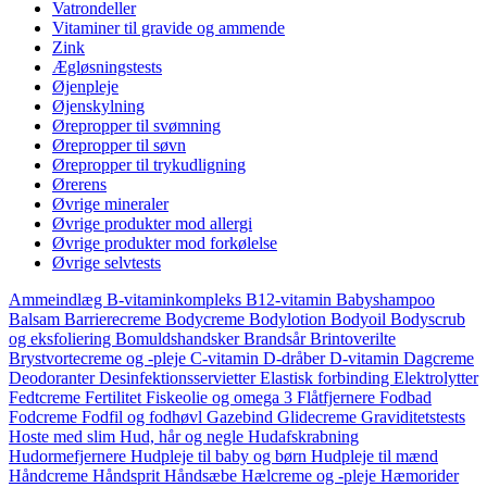
Vatrondeller
Vitaminer til gravide og ammende
Zink
Ægløsningstests
Øjenpleje
Øjenskylning
Ørepropper til svømning
Ørepropper til søvn
Ørepropper til trykudligning
Ørerens
Øvrige mineraler
Øvrige produkter mod allergi
Øvrige produkter mod forkølelse
Øvrige selvtests
Ammeindlæg
B-vitaminkompleks
B12-vitamin
Babyshampoo
Balsam
Barrierecreme
Bodycreme
Bodylotion
Bodyoil
Bodyscrub
og eksfoliering
Bomuldshandsker
Brandsår
Brintoverilte
Brystvortecreme og -pleje
C-vitamin
D-dråber
D-vitamin
Dagcreme
Deodoranter
Desinfektionsservietter
Elastisk forbinding
Elektrolytter
Fedtcreme
Fertilitet
Fiskeolie og omega 3
Flåtfjernere
Fodbad
Fodcreme
Fodfil og fodhøvl
Gazebind
Glidecreme
Graviditetstests
Hoste med slim
Hud, hår og negle
Hudafskrabning
Hudormefjernere
Hudpleje til baby og børn
Hudpleje til mænd
Håndcreme
Håndsprit
Håndsæbe
Hælcreme og -pleje
Hæmorider