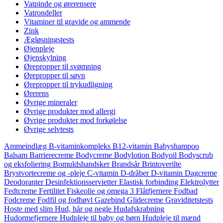
Vatpinde og ørerensere
Vatrondeller
Vitaminer til gravide og ammende
Zink
Ægløsningstests
Øjenpleje
Øjenskylning
Ørepropper til svømning
Ørepropper til søvn
Ørepropper til trykudligning
Ørerens
Øvrige mineraler
Øvrige produkter mod allergi
Øvrige produkter mod forkølelse
Øvrige selvtests
Ammeindlæg
B-vitaminkompleks
B12-vitamin
Babyshampoo
Balsam
Barrierecreme
Bodycreme
Bodylotion
Bodyoil
Bodyscrub
og eksfoliering
Bomuldshandsker
Brandsår
Brintoverilte
Brystvortecreme og -pleje
C-vitamin
D-dråber
D-vitamin
Dagcreme
Deodoranter
Desinfektionsservietter
Elastisk forbinding
Elektrolytter
Fedtcreme
Fertilitet
Fiskeolie og omega 3
Flåtfjernere
Fodbad
Fodcreme
Fodfil og fodhøvl
Gazebind
Glidecreme
Graviditetstests
Hoste med slim
Hud, hår og negle
Hudafskrabning
Hudormefjernere
Hudpleje til baby og børn
Hudpleje til mænd