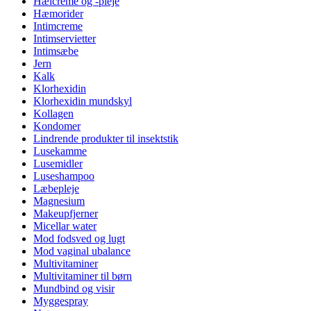
Hælcreme og -pleje
Hæmorider
Intimcreme
Intimservietter
Intimsæbe
Jern
Kalk
Klorhexidin
Klorhexidin mundskyl
Kollagen
Kondomer
Lindrende produkter til insektstik
Lusekamme
Lusemidler
Luseshampoo
Læbepleje
Magnesium
Makeupfjerner
Micellar water
Mod fodsved og lugt
Mod vaginal ubalance
Multivitaminer
Multivitaminer til børn
Mundbind og visir
Myggespray