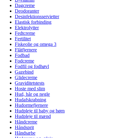
Dagcreme
Deodoranter
Desinfektionsservietter
Elastisk forbinding
Elektrolytter
Fedtcreme
Fertilitet
Fiskeolie og omega 3
Flåtfjernere
Fodbad
Fodcreme
Fodfil og fodhøvl
Gazebind
Glidecreme
Graviditetstests
Hoste med slim
Hud, hår og negle
Hudafskrabning
Hudormefjernere
Hudpleje til baby og børn
Hudpleje til mænd
Håndcreme
Håndsprit
Håndsæbe