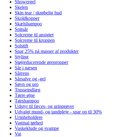
Showergel
Skelen
Skin tear / skrøbelig hud
Skoldkopper
Skælshampoo
Snitsår
Solcreme til ansigtet
Solcreme til kroppen
Solstift
Spar 25% på masser af produkter
Styling
Støjreducerende ørepropper
Sår i næsen
Sårrens
Sårsalve og -gel
Søvn og uro
Trusseindlæg
Tørre øjne
Tørshampoo
Udstyr til fæces- og urinprøver
Udvalgt mund- og tandpleje - spar op til 30%
Urinbeholdere
Vaginal tørhed
Vaskeklude og svampe
Vat