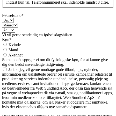
Indtast kun tal. Telefonnummeret skal indeholde mindst 8 cifre.
Fødselsdato*
Vi vil gerne sende dig en fødselsdagshilsen
Køn*
Kvinde
Mand
Akønnet
Som apotek spørger vi om dit fysiologiske køn, for at kunne give
dig den bedst anvendelige rådgivning.
Ja tak, jeg vil gerne modtage gode tilbud, tips, nyheder,
information om uafsluttede ordrer og særlige kampagner relateret til
produkter og services indenfor sundhed, helse, personlig pleje og
medlemsservices, samt invitationer til spørgeskemaer, konkurrencer
og begivenheder fra Web Sundhed ApS, der også kan henvende sig
på vegne af webapoteket.dk via e-mail, sms og notifikationer i apps,
hvor min medlemskonto er tilknyttet. Web Sundhed ApS må
kontakte mig og spørge, om jeg ønsker at opdatere mit samtykke,
hvis der eksempelvis tilføjes nye samarbejdspartnere.