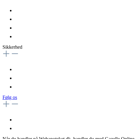
Sikkerhed
Følg os
Når du handler på Webapoteket.dk, handler du med Gazelle Online