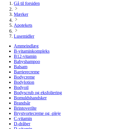
Gå til forsiden
Mærker
Apotekets
Lusemidler
Ammeindlæg
B-vitaminkompleks
B12-vitamin
Babyshampoo
Balsam
Barrierecreme
Bodycreme
Bodylotion
Bodyoil
Bodyscrub og eksfoliering
Bomuldshandsker
Brandsår
Brintoverilte
Brystvortecreme og -pleje
C-vitamin
D-dråber
D-vitamin