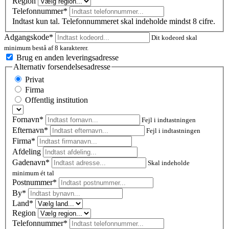
Region
Telefonnummer*
Indtast kun tal. Telefonnummeret skal indeholde mindst 8 cifre.
Adgangskode*
Dit kodeord skal
minimum bestå af 8 karakterer.
Brug en anden leveringsadresse
Alternativ forsendelsesadresse
Privat
Firma
Offentlig institution
Fornavn*
Fejl i indtastningen
Efternavn*
Fejl i indtastningen
Firma*
Afdeling
Gadenavn*
Skal indeholde
minimum ét tal
Postnummer
*
By*
Land*
Region
Telefonnummer*