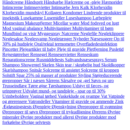
Håndcreme
Håndsprit
Håndsæbe
Hælcreme og -pleje
Hæmorider
Intimcreme
Intimservietter
Intimsæbe
Jern
Kalk
Klorhexidin
Klorhexidin mundskyl
Kollagen
Kondomer
Lindrende produkter til
insektstik
Lusekamme
Lusemidler
Luseshampoo
Læbepleje
Magnesium
Makeupfjerner
Micellar water
Mod fodsved og lugt
Mod vaginal ubalance
Multivitaminer
Multivitaminer til børn
Mundbind og visir
Myggespray
Natcreme
Neglefile
Negleklippere
Neglesakse
Neglesvamp
Negletænger
Nyheder
Næsesugere
Op til
30% på hudpleje
Oral/rektal termometre
Overfladedesinfektion
Pincetter
Plejeartikler til baby
Pleje til gravide
Pletfjerning
Pusletid
Rejsestørrelser
Rensegel
Renseservietter
Renseskum
Reparationscreme
Rusmiddeltests
Saltvandsnæsesprays
Serum
Shampoo
Showergel
Skelen
Skin tear / skrøbelig hud
Skoldkopper
Skælshampoo
Snitsår
Solcreme til ansigtet
Solcreme til kroppen
Solstift
Spar 25% på masser af produkter
Styling
Støjreducerende
ørepropper
Sår i næsen
Sårrens
Sårsalve og -gel
Søvn og uro
Trusseindlæg
Tørre øjne
Tørshampoo
Udstyr til fæces- og
urinprøver
Udvalgt mund- og tandpleje - spar op til 30%
Urinbeholdere
Vaginal tørhed
Vaskeklude og svampe
Vat
Vatpinde
og ørerensere
Vatrondeller
Vitaminer til gravide og ammende
Zink
Ægløsningstests
Øjenpleje
Øjenskylning
Ørepropper til svømning
Ørepropper til søvn
Ørepropper til trykudligning
Ørerens
Øvrige
mineraler
Øvrige produkter mod allergi
Øvrige produkter mod
forkølelse
Øvrige selvtests