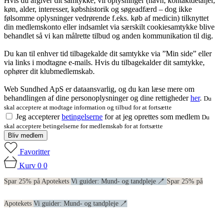
Hvis du afgiver dit samtykke, vil oplysninger (navn, kontaktdetaljer,
køn, alder, interesser, købshistorik og søgeadfærd – dog ikke
følsomme oplysninger vedrørende f.eks. køb af medicin) tilknyttet
din medlemskonto eller indsamlet via særskilt cookiesamtykke blive
behandlet så vi kan målrette tilbud og anden kommunikation til dig.
Du kan til enhver tid tilbagekalde dit samtykke via ”Min side” eller
via links i modtagne e-mails. Hvis du tilbagekalder dit samtykke,
ophører dit klubmedlemskab.
Web Sundhed ApS er dataansvarlig, og du kan læse mere om
behandlingen af dine personoplysninger og dine rettigheder
her
.
Du
skal acceptere at modtage information og tilbud for at fortsætte
Jeg accepterer
betingelserne
for at jeg oprettes som medlem
Du
skal acceptere betingelserne for medlemskab for at fortsætte
Bliv medlem
Favoritter
Kurv
0
0
Spar 25% på Apotekets
Vi guider: Mund- og tandpleje 🪥
Spar 25% på
Apotekets
Vi guider: Mund- og tandpleje 🪥