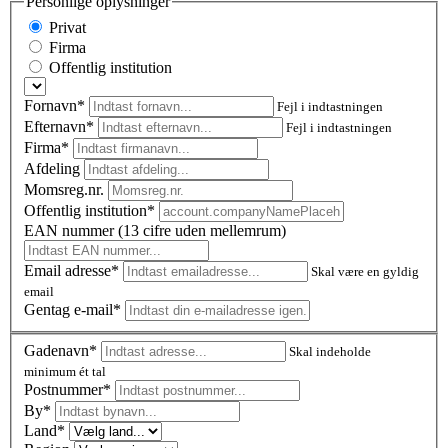
Personlige oplysninger
Privat
Firma
Offentlig institution
Fornavn*
Fejl i indtastningen
Efternavn*
Fejl i indtastningen
Firma*
Afdeling
Momsreg.nr.
Offentlig institution*
EAN nummer (13 cifre uden mellemrum)
Email adresse*
Skal være en gyldig
email
Gentag e-mail*
Gadenavn*
Skal indeholde
minimum ét tal
Postnummer
*
By*
Land*