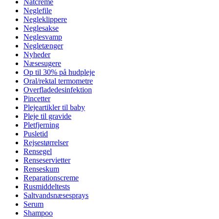
Natcreme
Neglefile
Negleklippere
Neglesakse
Neglesvamp
Negletænger
Nyheder
Næsesugere
Op til 30% på hudpleje
Oral/rektal termometre
Overfladedesinfektion
Pincetter
Plejeartikler til baby
Pleje til gravide
Pletfjerning
Pusletid
Rejsestørrelser
Rensegel
Renseservietter
Renseskum
Reparationscreme
Rusmiddeltests
Saltvandsnæsesprays
Serum
Shampoo