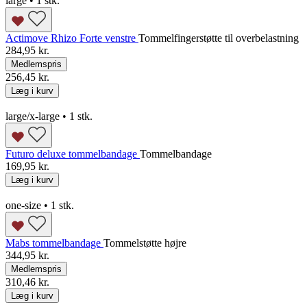
large • 1 stk.
Actimove Rhizo Forte venstre
Tommelfingerstøtte til overbelastning
284,95 kr.
Medlemspris
256,45 kr.
Læg i kurv
large/x-large • 1 stk.
Futuro deluxe tommelbandage
Tommelbandage
169,95 kr.
Læg i kurv
one-size • 1 stk.
Mabs tommelbandage
Tommelstøtte højre
344,95 kr.
Medlemspris
310,46 kr.
Læg i kurv