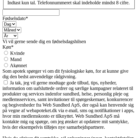
Indtast kun tal. Telefonnummeret skal indeholde mindst 8 cifre.
Fødselsdato*
Vi vil gerne sende dig en fødselsdagshilsen
Køn*
Kvinde
Mand
Akønnet
Som apotek spørger vi om dit fysiologiske køn, for at kunne give
dig den bedst anvendelige rådgivning.
Ja tak, jeg vil gerne modtage gode tilbud, tips, nyheder,
information om uafsluttede ordrer og særlige kampagner relateret til
produkter og services indenfor sundhed, helse, personlig pleje og
medlemsservices, samt invitationer til spørgeskemaer, konkurrencer
og begivenheder fra Web Sundhed ApS, der også kan henvende sig
på vegne af webapoteket.dk via e-mail, sms og notifikationer i apps,
hvor min medlemskonto er tilknyttet. Web Sundhed ApS må
kontakte mig og spørge, om jeg ønsker at opdatere mit samtykke,
hvis der eksempelvis tilføjes nye samarbejdspartnere.