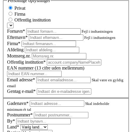
Personlige oplysninger
Privat
Firma
Offentlig institution
Fornavn*
Fejl i indtastningen
Efternavn*
Fejl i indtastningen
Firma*
Afdeling
Momsreg.nr.
Offentlig institution*
EAN nummer (13 cifre uden mellemrum)
Email adresse*
Skal være en gyldig
email
Gentag e-mail*
Gadenavn*
Skal indeholde
minimum ét tal
Postnummer
*
By*
Land*