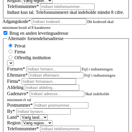
Region
Telefonnummer*
Indtast kun tal. Telefonnummeret skal indeholde mindst 8 cifre.
Adgangskode*
Dit kodeord skal
minimum bestå af 8 karakterer.
Brug en anden leveringsadresse
Alternativ forsendelsesadresse
Privat
Firma
Offentlig institution
Fornavn*
Fejl i indtastningen
Efternavn*
Fejl i indtastningen
Firma*
Afdeling
Gadenavn*
Skal indeholde
minimum ét tal
Postnummer
*
By*
Land*
Region
Telefonnummer*