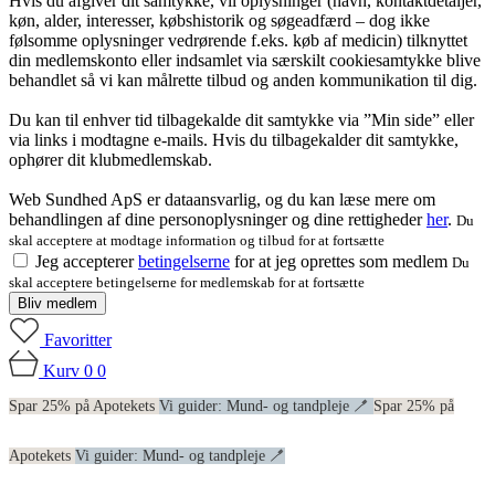
Hvis du afgiver dit samtykke, vil oplysninger (navn, kontaktdetaljer,
køn, alder, interesser, købshistorik og søgeadfærd – dog ikke
følsomme oplysninger vedrørende f.eks. køb af medicin) tilknyttet
din medlemskonto eller indsamlet via særskilt cookiesamtykke blive
behandlet så vi kan målrette tilbud og anden kommunikation til dig.
Du kan til enhver tid tilbagekalde dit samtykke via ”Min side” eller
via links i modtagne e-mails. Hvis du tilbagekalder dit samtykke,
ophører dit klubmedlemskab.
Web Sundhed ApS er dataansvarlig, og du kan læse mere om
behandlingen af dine personoplysninger og dine rettigheder
her
.
Du
skal acceptere at modtage information og tilbud for at fortsætte
Jeg accepterer
betingelserne
for at jeg oprettes som medlem
Du
skal acceptere betingelserne for medlemskab for at fortsætte
Bliv medlem
Favoritter
Kurv
0
0
Spar 25% på Apotekets
Vi guider: Mund- og tandpleje 🪥
Spar 25% på
Apotekets
Vi guider: Mund- og tandpleje 🪥