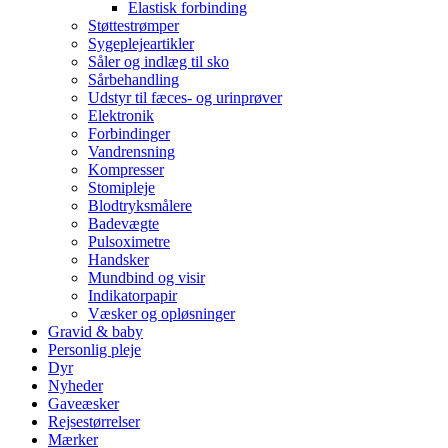
Elastisk forbinding
Støttestrømper
Sygeplejeartikler
Såler og indlæg til sko
Sårbehandling
Udstyr til fæces- og urinprøver
Elektronik
Forbindinger
Vandrensning
Kompresser
Stomipleje
Blodtryksmålere
Badevægte
Pulsoximetre
Handsker
Mundbind og visir
Indikatorpapir
Væsker og opløsninger
Gravid & baby
Personlig pleje
Dyr
Nyheder
Gaveæsker
Rejsestørrelser
Mærker