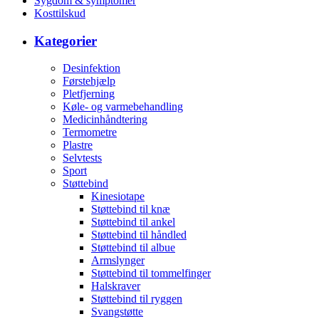
Sygdom & symptomer
Kosttilskud
Kategorier
Desinfektion
Førstehjælp
Pletfjerning
Køle- og varmebehandling
Medicinhåndtering
Termometre
Plastre
Selvtests
Sport
Støttebind
Kinesiotape
Støttebind til knæ
Støttebind til ankel
Støttebind til håndled
Støttebind til albue
Armslynger
Støttebind til tommelfinger
Halskraver
Støttebind til ryggen
Svangstøtte