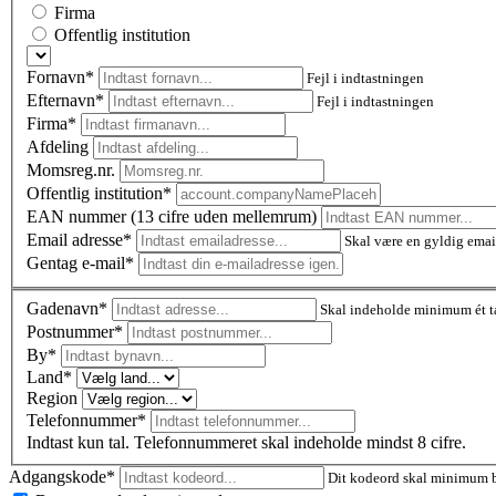
Firma
Offentlig institution
Fornavn*
Fejl i indtastningen
Efternavn*
Fejl i indtastningen
Firma*
Afdeling
Momsreg.nr.
Offentlig institution*
EAN nummer (13 cifre uden mellemrum)
Email adresse*
Skal være en gyldig emai
Gentag e-mail*
Gadenavn*
Skal indeholde minimum ét t
Postnummer
*
By*
Land*
Region
Telefonnummer*
Indtast kun tal. Telefonnummeret skal indeholde mindst 8 cifre.
Adgangskode*
Dit kodeord skal minimum be