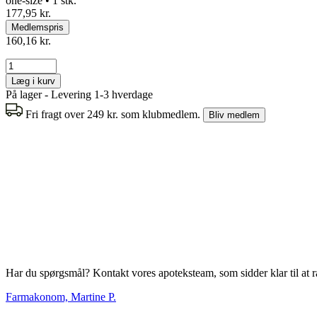
one-size • 1 stk.
177,95 kr.
Medlemspris
160,16 kr.
Læg i kurv
På lager - Levering 1-3 hverdage
Fri fragt over 249 kr. som klubmedlem.
Bliv medlem
Har du spørgsmål? Kontakt vores apoteksteam, som sidder klar til at r
Farmakonom, Martine P.