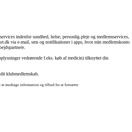
g services indenfor sundhed, helse, personlig pleje og medlemsservices,
t.dk via e-mail, sms og notifikationer i apps, hvor min medlemskonto
bejdspartnere.
plysninger vedrørende f.eks. køb af medicin) tilknyttet din
r dit klubmedlemskab.
 at modtage information og tilbud for at fortsætte