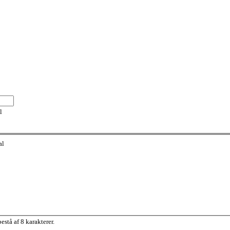
l
al
stå af 8 karakterer.