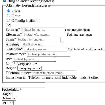
Brug en anden leveringsadresse
Alternativ forsendelsesadresse
Privat
Firma
Offentlig institution
Fornavn*
Fejl i indtastningen
Efternavn*
Fejl i indtastningen
Firma*
Afdeling
Gadenavn*
Skal indeholde minimum ét t
Postnummer
*
By*
Land*
Region
Telefonnummer*
Indtast kun tal. Telefonnummeret skal indeholde mindst 8 cifre.
Fødselsdato*