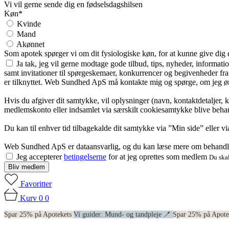
Vi vil gerne sende dig en fødselsdagshilsen
Køn*
Kvinde
Mand
Akønnet
Som apotek spørger vi om dit fysiologiske køn, for at kunne give dig
Ja tak, jeg vil gerne modtage gode tilbud, tips, nyheder, informat
samt invitationer til spørgeskemaer, konkurrencer og begivenheder f
er tilknyttet. Web Sundhed ApS må kontakte mig og spørge, om jeg øns
Hvis du afgiver dit samtykke, vil oplysninger (navn, kontaktdetaljer, 
medlemskonto eller indsamlet via særskilt cookiesamtykke blive behan
Du kan til enhver tid tilbagekalde dit samtykke via ”Min side” eller 
Web Sundhed ApS er dataansvarlig, og du kan læse mere om behandli
Jeg accepterer
betingelserne
for at jeg oprettes som medlem
Du skal
Bliv medlem
Favoritter
Kurv
0
0
Spar 25% på Apotekets
Vi guider: Mund- og tandpleje 🪥
Spar 25% på Apot