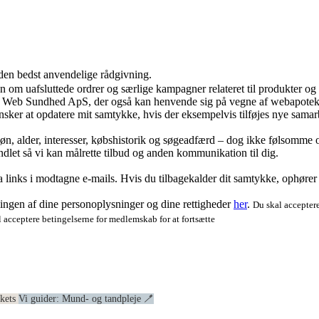
 den bedst anvendelige rådgivning.
ion om uafsluttede ordrer og særlige kampagner relateret til produkter o
ra Web Sundhed ApS, der også kan henvende sig på vegne af webapoteke
ker at opdatere mit samtykke, hvis der eksempelvis tilføjes nye samar
køn, alder, interesser, købshistorik og søgeadfærd – dog ikke følsomme o
dlet så vi kan målrette tilbud og anden kommunikation til dig.
via links i modtagne e-mails. Hvis du tilbagekalder dit samtykke, ophøre
ngen af dine personoplysninger og dine rettigheder
her
.
Du skal acceptere
 acceptere betingelserne for medlemskab for at fortsætte
ekets
Vi guider: Mund- og tandpleje 🪥