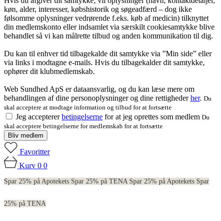
Hvis du afgiver dit samtykke, vil oplysninger (navn, kontaktdetaljer,
køn, alder, interesser, købshistorik og søgeadfærd – dog ikke
følsomme oplysninger vedrørende f.eks. køb af medicin) tilknyttet
din medlemskonto eller indsamlet via særskilt cookiesamtykke blive
behandlet så vi kan målrette tilbud og anden kommunikation til dig.
Du kan til enhver tid tilbagekalde dit samtykke via ”Min side” eller
via links i modtagne e-mails. Hvis du tilbagekalder dit samtykke,
ophører dit klubmedlemskab.
Web Sundhed ApS er dataansvarlig, og du kan læse mere om
behandlingen af dine personoplysninger og dine rettigheder
her
.
Du
skal acceptere at modtage information og tilbud for at fortsætte
Jeg accepterer
betingelserne
for at jeg oprettes som medlem
Du
skal acceptere betingelserne for medlemskab for at fortsætte
Bliv medlem
Favoritter
Kurv
0
0
Spar 25% på Apotekets
Spar 25% på TENA
Spar 25% på Apotekets
Spar
25% på TENA