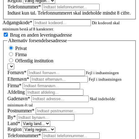
Region
Telefonnummer*
Indtast kun tal. Telefonnummeret skal indeholde mindst 8 cifre.
Adgangskode*
Dit kodeord skal
minimum bestå af 8 karakterer.
Brug en anden leveringsadresse
Alternativ forsendelsesadresse
Privat
Firma
Offentlig institution
Fornavn*
Fejl i indtastningen
Efternavn*
Fejl i indtastningen
Firma*
Afdeling
Gadenavn*
Skal indeholde
minimum ét tal
Postnummer
*
By*
Land*
Region
Telefonnummer*