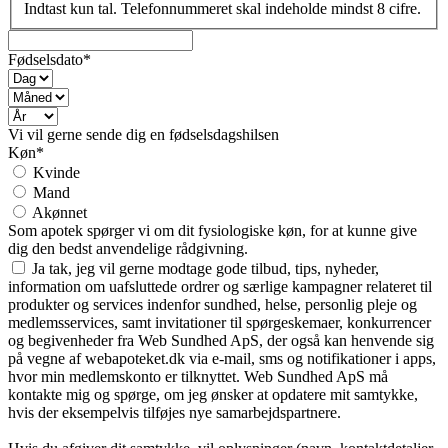
Indtast kun tal. Telefonnummeret skal indeholde mindst 8 cifre.
Fødselsdato*
Vi vil gerne sende dig en fødselsdagshilsen
Køn*
Kvinde
Mand
Akønnet
Som apotek spørger vi om dit fysiologiske køn, for at kunne give
dig den bedst anvendelige rådgivning.
Ja tak, jeg vil gerne modtage gode tilbud, tips, nyheder,
information om uafsluttede ordrer og særlige kampagner relateret til
produkter og services indenfor sundhed, helse, personlig pleje og
medlemsservices, samt invitationer til spørgeskemaer, konkurrencer
og begivenheder fra Web Sundhed ApS, der også kan henvende sig
på vegne af webapoteket.dk via e-mail, sms og notifikationer i apps,
hvor min medlemskonto er tilknyttet. Web Sundhed ApS må
kontakte mig og spørge, om jeg ønsker at opdatere mit samtykke,
hvis der eksempelvis tilføjes nye samarbejdspartnere.