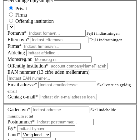
Personlige oplysninger
Privat
Firma
Offentlig institution
Fornavn*
Fejl i indtastningen
Efternavn*
Fejl i indtastningen
Firma*
Afdeling
Momsreg.nr.
Offentlig institution*
EAN nummer (13 cifre uden mellemrum)
Email adresse*
Skal være en gyldig
email
Gentag e-mail*
Gadenavn*
Skal indeholde
minimum ét tal
Postnummer
*
By*
Land*