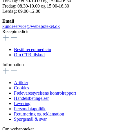
Torsdag: 08.30-10.00 og 15.00-16.30
Fredag: 08.30-10.00 og 15.00-16.30
Lørdag: 09.00-12.00
Email
kundeservice@webapoteket.dk
Receptmedicin
Bestil receptmedicin
Om CTR tilskud
Information
Artikler
Cookies
Fødevarestyrelsens kontrolrapport
Handelsbetingelser
Levering
Persondatapolitik
Returnering og reklamation
Spørgsmål & svar
Om webapoteket