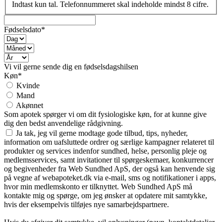
Indtast kun tal. Telefonnummeret skal indeholde mindst 8 cifre.
Fødselsdato*
Vi vil gerne sende dig en fødselsdagshilsen
Køn*
Kvinde
Mand
Akønnet
Som apotek spørger vi om dit fysiologiske køn, for at kunne give
dig den bedst anvendelige rådgivning.
Ja tak, jeg vil gerne modtage gode tilbud, tips, nyheder,
information om uafsluttede ordrer og særlige kampagner relateret til
produkter og services indenfor sundhed, helse, personlig pleje og
medlemsservices, samt invitationer til spørgeskemaer, konkurrencer
og begivenheder fra Web Sundhed ApS, der også kan henvende sig
på vegne af webapoteket.dk via e-mail, sms og notifikationer i apps,
hvor min medlemskonto er tilknyttet. Web Sundhed ApS må
kontakte mig og spørge, om jeg ønsker at opdatere mit samtykke,
hvis der eksempelvis tilføjes nye samarbejdspartnere.