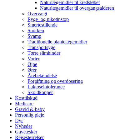
Naturlægemidler til kredsløbet
Naturlægemidler til overgangsalderen
Overvægt
Ryge- og nikotinstop
Smertestillende
Snorken
Svamp
Traditionelle plantelægemidler
Transportsyge
Tørre slimhinder
Vorter
Øjne
Ører
Årebetændelse
Forgiftning og overdosering
Laktoseintolerance
Skoldkopper
Kosttilskud
Medicare
Gravid & baby
Personlig pleje
Dyr
Nyheder
Gaveæsker
Rejsestørrelser