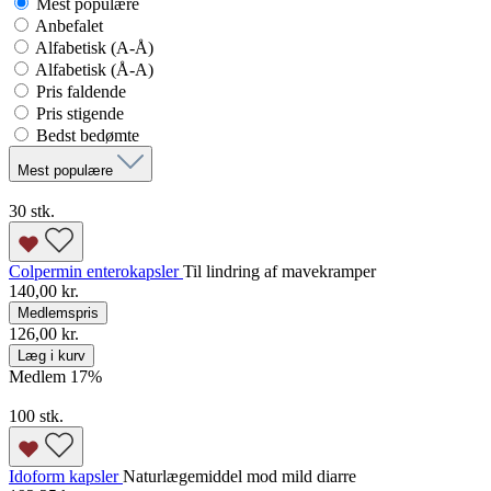
Mest populære
Anbefalet
Alfabetisk (A-Å)
Alfabetisk (Å-A)
Pris faldende
Pris stigende
Bedst bedømte
Mest populære
30 stk.
Colpermin enterokapsler
Til lindring af mavekramper
140,00 kr.
Medlemspris
126,00 kr.
Læg i kurv
Medlem 17
%
100 stk.
Idoform kapsler
Naturlægemiddel mod mild diarre