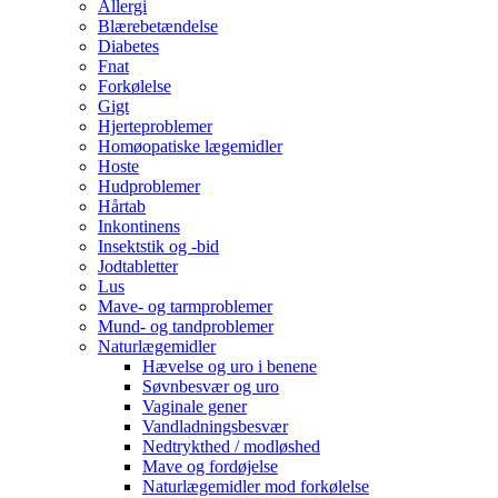
Allergi
Blærebetændelse
Diabetes
Fnat
Forkølelse
Gigt
Hjerteproblemer
Homøopatiske lægemidler
Hoste
Hudproblemer
Hårtab
Inkontinens
Insektstik og -bid
Jodtabletter
Lus
Mave- og tarmproblemer
Mund- og tandproblemer
Naturlægemidler
Hævelse og uro i benene
Søvnbesvær og uro
Vaginale gener
Vandladningsbesvær
Nedtrykthed / modløshed
Mave og fordøjelse
Naturlægemidler mod forkølelse