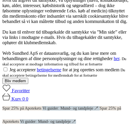
Hvis du afgiver dit samtykke, vil oplysninger (navn, kontaktdetaljer,
køn, alder, interesser, købshistorik og søgeadfærd – dog ikke
følsomme oplysninger vedrørende f.eks. køb af medicin) tilknyttet
din medlemskonto eller indsamlet via særskilt cookiesamtykke blive
behandlet så vi kan målrette tilbud og anden kommunikation til dig.
Du kan til enhver tid tilbagekalde dit samtykke via ”Min side” eller
via links i modtagne e-mails. Hvis du tilbagekalder dit samtykke,
ophører dit klubmedlemskab.
Web Sundhed ApS er dataansvarlig, og du kan læse mere om
behandlingen af dine personoplysninger og dine rettigheder
her
.
Du
skal acceptere at modtage information og tilbud for at fortsætte
Jeg accepterer
betingelserne
for at jeg oprettes som medlem
Du
skal acceptere betingelserne for medlemskab for at fortsætte
Bliv medlem
Favoritter
Kurv
0
0
Spar 25% på Apotekets
Vi guider: Mund- og tandpleje 🪥
Spar 25% på
Apotekets
Vi guider: Mund- og tandpleje 🪥