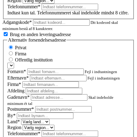
Region
Telefonnummer*
Indtast kun tal. Telefonnummeret skal indeholde mindst 8 cifre.
Adgangskode*
Dit kodeord skal
minimum bestå af 8 karakterer.
Brug en anden leveringsadresse
Alternativ forsendelsesadresse
Privat
Firma
Offentlig institution
Fornavn*
Fejl i indtastningen
Efternavn*
Fejl i indtastningen
Firma*
Afdeling
Gadenavn*
Skal indeholde
minimum ét tal
Postnummer
*
By*
Land*
Region
Telefonnummer*