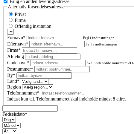
Brug en anden leveringsadresse
Alternativ forsendelsesadresse
Privat
Firma
Offentlig institution
Fornavn*
Fejl i indtastningen
Efternavn*
Fejl i indtastningen
Firma*
Afdeling
Gadenavn*
Skal indeholde minimum ét t
Postnummer
*
By*
Land*
Region
Telefonnummer*
Indtast kun tal. Telefonnummeret skal indeholde mindst 8 cifre.
Fødselsdato*