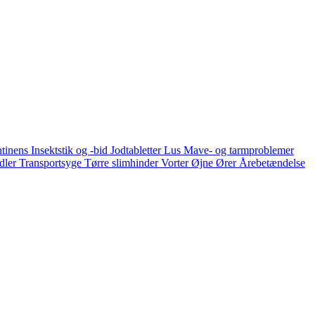
ntinens
Insektstik og -bid
Jodtabletter
Lus
Mave- og tarmproblemer
idler
Transportsyge
Tørre slimhinder
Vorter
Øjne
Ører
Årebetændelse