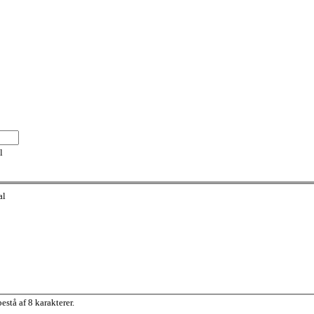
l
al
stå af 8 karakterer.