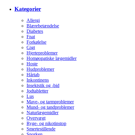
Kategorier
Allergi
Blærebetændelse
Diabetes
Fnat
Forkølelse
Gigt
Hjerteproblemer
Homøopatiske lægemidler
Hoste
Hudproblemer
Hårtab
Inkontinens
Insektstik og -bid
Jodtabletter
Lus
Mave- og tarmproblemer
Mund- og tandproblemer
Naturlægemidler
Overvægt
Ryge- og nikotinstop
Smertestillende
Snorken