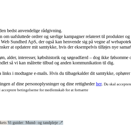
 den bedst anvendelige rådgivning.
ion om uafsluttede ordrer og særlige kampagner relateret til produkter o
ra Web Sundhed ApS, der også kan henvende sig på vegne af webapoteke
ker at opdatere mit samtykke, hvis der eksempelvis tilføjes nye samar
køn, alder, interesser, købshistorik og søgeadfærd – dog ikke følsomme o
dlet så vi kan målrette tilbud og anden kommunikation til dig.
via links i modtagne e-mails. Hvis du tilbagekalder dit samtykke, ophøre
ngen af dine personoplysninger og dine rettigheder
her
.
Du skal acceptere
 acceptere betingelserne for medlemskab for at fortsætte
ekets
Vi guider: Mund- og tandpleje 🪥