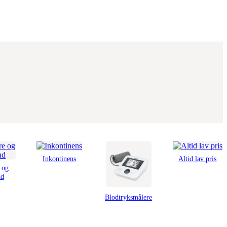
Inkontinens
Altid lav pris
 og
nd
Blodtryksmålere