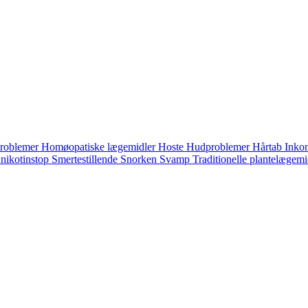
problemer
Homøopatiske lægemidler
Hoste
Hudproblemer
Hårtab
Inko
 nikotinstop
Smertestillende
Snorken
Svamp
Traditionelle plantelægem