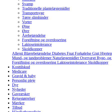
Svamp
Traditionelle plantelægemidler
Transportsyge
Tørre slimhinder
Vorter
Øjne
Ører
Årebetændelse
Forgiftning og overdosering
Laktoseintolerance
Skoldkopper
Allergi
Blærebetændelse
Diabetes
Fnat
Forkølelse
Gigt
Hjerte
Mund- og tandproblemer
Naturlægemidler
Overvægt
Ryge- og
Forgiftning og overdosering
Laktoseintolerance
Skoldkopper
Kosttilskud
Medicare
Gravid & baby
Personlig pleje
Dyr
Nyheder
Gaveæsker
Rejsestørrelser
Mærker
Tilbud
Håndkøbsmedicin