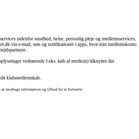
g services indenfor sundhed, helse, personlig pleje og medlemsservices,
t.dk via e-mail, sms og notifikationer i apps, hvor min medlemskonto
bejdspartnere.
plysninger vedrørende f.eks. køb af medicin) tilknyttet din
r dit klubmedlemskab.
 at modtage information og tilbud for at fortsætte