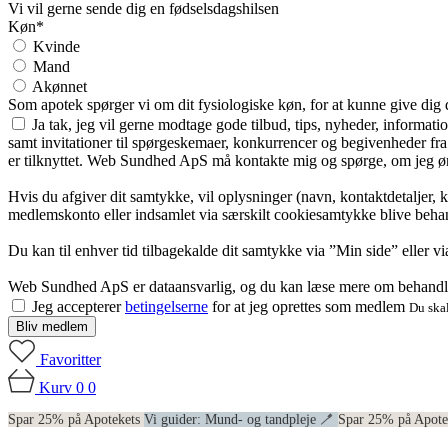
Vi vil gerne sende dig en fødselsdagshilsen
Køn*
Kvinde
Mand
Akønnet
Som apotek spørger vi om dit fysiologiske køn, for at kunne give dig
Ja tak, jeg vil gerne modtage gode tilbud, tips, nyheder, informat
samt invitationer til spørgeskemaer, konkurrencer og begivenheder f
er tilknyttet. Web Sundhed ApS må kontakte mig og spørge, om jeg øns
Hvis du afgiver dit samtykke, vil oplysninger (navn, kontaktdetaljer, 
medlemskonto eller indsamlet via særskilt cookiesamtykke blive behan
Du kan til enhver tid tilbagekalde dit samtykke via ”Min side” eller 
Web Sundhed ApS er dataansvarlig, og du kan læse mere om behandli
Jeg accepterer
betingelserne
for at jeg oprettes som medlem
Du skal
Bliv medlem
Favoritter
Kurv
0
0
Spar 25% på Apotekets
Vi guider: Mund- og tandpleje 🪥
Spar 25% på Apot