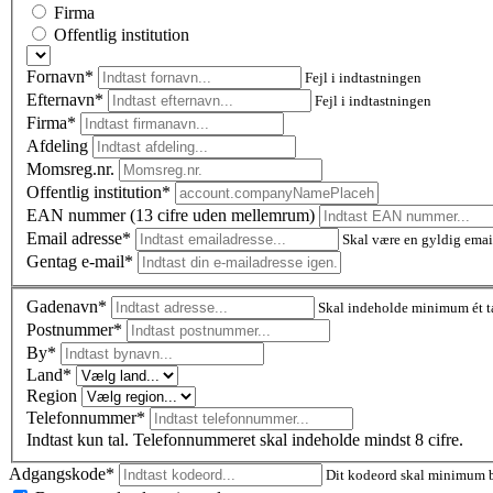
Firma
Offentlig institution
Fornavn*
Fejl i indtastningen
Efternavn*
Fejl i indtastningen
Firma*
Afdeling
Momsreg.nr.
Offentlig institution*
EAN nummer (13 cifre uden mellemrum)
Email adresse*
Skal være en gyldig emai
Gentag e-mail*
Gadenavn*
Skal indeholde minimum ét t
Postnummer
*
By*
Land*
Region
Telefonnummer*
Indtast kun tal. Telefonnummeret skal indeholde mindst 8 cifre.
Adgangskode*
Dit kodeord skal minimum be