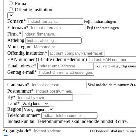
Firma
Offentlig institution
Fornavn*
Fejl i indtastningen
Efternavn*
Fejl i indtastningen
Firma*
Afdeling
Momsreg.nr.
Offentlig institution*
EAN nummer (13 cifre uden mellemrum)
Email adresse*
Skal være en gyldig emai
Gentag e-mail*
Gadenavn*
Skal indeholde minimum ét t
Postnummer
*
By*
Land*
Region
Telefonnummer*
Indtast kun tal. Telefonnummeret skal indeholde mindst 8 cifre.
Adgangskode*
Dit kodeord skal minimum be