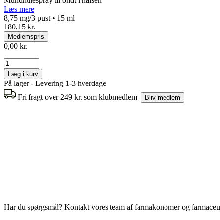
Mundhulespray til ondt i halsen
Læs mere
8,75 mg/3 pust • 15 ml
180,15 kr.
Medlemspris
0,00 kr.
Læg i kurv
På lager - Levering 1-3 hverdage
Fri fragt over 249 kr. som klubmedlem.
Bliv medlem
Har du spørgsmål? Kontakt vores team af farmakonomer og farmaceut