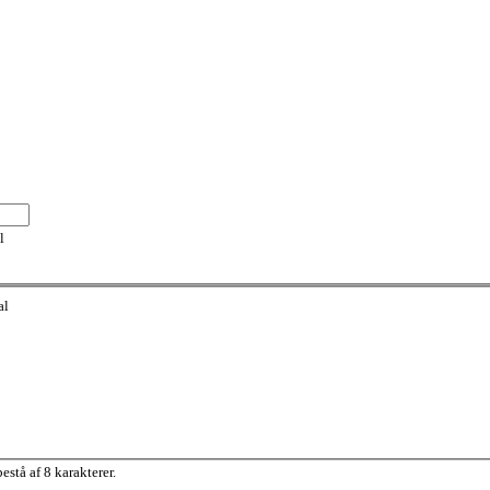
l
al
stå af 8 karakterer.