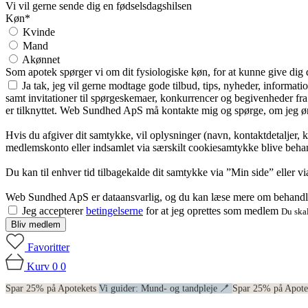
Vi vil gerne sende dig en fødselsdagshilsen
Køn*
Kvinde
Mand
Akønnet
Som apotek spørger vi om dit fysiologiske køn, for at kunne give dig
Ja tak, jeg vil gerne modtage gode tilbud, tips, nyheder, informat
samt invitationer til spørgeskemaer, konkurrencer og begivenheder f
er tilknyttet. Web Sundhed ApS må kontakte mig og spørge, om jeg øns
Hvis du afgiver dit samtykke, vil oplysninger (navn, kontaktdetaljer, 
medlemskonto eller indsamlet via særskilt cookiesamtykke blive behan
Du kan til enhver tid tilbagekalde dit samtykke via ”Min side” eller 
Web Sundhed ApS er dataansvarlig, og du kan læse mere om behandli
Jeg accepterer
betingelserne
for at jeg oprettes som medlem
Du skal
Bliv medlem
Favoritter
Kurv
0
0
Spar 25% på Apotekets
Vi guider: Mund- og tandpleje 🪥
Spar 25% på Apot