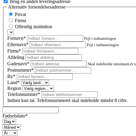
Brug en anden leveringsadresse
Alternativ forsendelsesadresse
Privat
Firma
Offentlig institution
Fornavn*
Fejl i indtastningen
Efternavn*
Fejl i indtastningen
Firma*
Afdeling
Gadenavn*
Skal indeholde minimum ét t
Postnummer
*
By*
Land*
Region
Telefonnummer*
Indtast kun tal. Telefonnummeret skal indeholde mindst 8 cifre.
Fødselsdato*