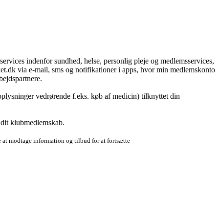
g services indenfor sundhed, helse, personlig pleje og medlemsservices,
t.dk via e-mail, sms og notifikationer i apps, hvor min medlemskonto
bejdspartnere.
plysninger vedrørende f.eks. køb af medicin) tilknyttet din
r dit klubmedlemskab.
 at modtage information og tilbud for at fortsætte