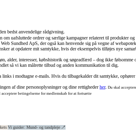
 den bedst anvendelige rådgivning.
ion om uafsluttede ordrer og særlige kampagner relateret til produkter o
ra Web Sundhed ApS, der også kan henvende sig på vegne af webapoteke
ker at opdatere mit samtykke, hvis der eksempelvis tilføjes nye samar
køn, alder, interesser, købshistorik og søgeadfærd – dog ikke følsomme o
dlet så vi kan målrette tilbud og anden kommunikation til dig.
via links i modtagne e-mails. Hvis du tilbagekalder dit samtykke, ophøre
ngen af dine personoplysninger og dine rettigheder
her
.
Du skal acceptere
 acceptere betingelserne for medlemskab for at fortsætte
ekets
Vi guider: Mund- og tandpleje 🪥