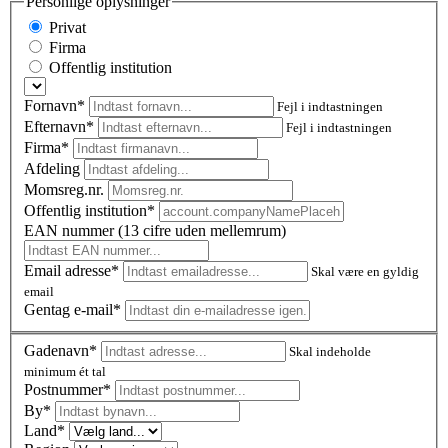
Personlige oplysninger
Privat
Firma
Offentlig institution
Fornavn*
Fejl i indtastningen
Efternavn*
Fejl i indtastningen
Firma*
Afdeling
Momsreg.nr.
Offentlig institution*
EAN nummer (13 cifre uden mellemrum)
Email adresse*
Skal være en gyldig
email
Gentag e-mail*
Gadenavn*
Skal indeholde
minimum ét tal
Postnummer
*
By*
Land*