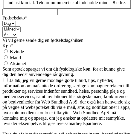
Indtast kun tal. Telefonnummeret skal indeholde mindst 8 cifre.
Fødselsdato*
Vi vil gerne sende dig en fødselsdagshilsen
Køn*
Kvinde
Mand
Akønnet
Som apotek spørger vi om dit fysiologiske køn, for at kunne give
dig den bedst anvendelige rådgivning.
Ja tak, jeg vil gerne modtage gode tilbud, tips, nyheder,
information om uafsluttede ordrer og særlige kampagner relateret til
produkter og services indenfor sundhed, helse, personlig pleje og
medlemsservices, samt invitationer til spørgeskemaer, konkurrencer
og begivenheder fra Web Sundhed ApS, der også kan henvende sig
på vegne af webapoteket.dk via e-mail, sms og notifikationer i apps,
hvor min medlemskonto er tilknyttet. Web Sundhed ApS må
kontakte mig og spørge, om jeg ønsker at opdatere mit samtykke,
hvis der eksempelvis tilføjes nye samarbejdspartnere.