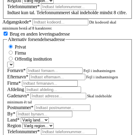
Region
Telefonnummer*
Indtast kun tal. Telefonnummeret skal indeholde mindst 8 cifre.
Adgangskode*
Dit kodeord skal
minimum bestå af 8 karakterer.
Brug en anden leveringsadresse
Alternativ forsendelsesadresse
Privat
Firma
Offentlig institution
Fornavn*
Fejl i indtastningen
Efternavn*
Fejl i indtastningen
Firma*
Afdeling
Gadenavn*
Skal indeholde
minimum ét tal
Postnummer
*
By*
Land*
Region
Telefonnummer*