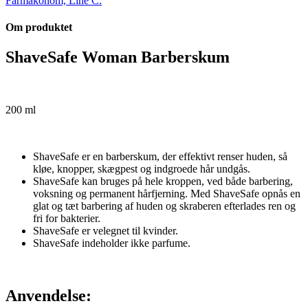
Farmakonom, Line C.
Om produktet
ShaveSafe Woman Barberskum
200 ml
ShaveSafe er en barberskum, der effektivt renser huden, så
kløe, knopper, skægpest og indgroede hår undgås.
ShaveSafe kan bruges på hele kroppen, ved både barbering,
voksning og permanent hårfjerning. Med ShaveSafe opnås en
glat og tæt barbering af huden og skraberen efterlades ren og
fri for bakterier.
ShaveSafe er velegnet til kvinder.
ShaveSafe indeholder ikke parfume.
Anvendelse: