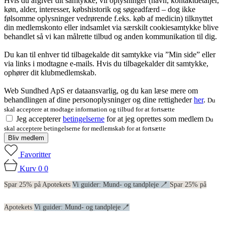
Hvis du afgiver dit samtykke, vil oplysninger (navn, kontaktdetaljer,
køn, alder, interesser, købshistorik og søgeadfærd – dog ikke
følsomme oplysninger vedrørende f.eks. køb af medicin) tilknyttet
din medlemskonto eller indsamlet via særskilt cookiesamtykke blive
behandlet så vi kan målrette tilbud og anden kommunikation til dig.
Du kan til enhver tid tilbagekalde dit samtykke via ”Min side” eller
via links i modtagne e-mails. Hvis du tilbagekalder dit samtykke,
ophører dit klubmedlemskab.
Web Sundhed ApS er dataansvarlig, og du kan læse mere om
behandlingen af dine personoplysninger og dine rettigheder
her
.
Du
skal acceptere at modtage information og tilbud for at fortsætte
Jeg accepterer
betingelserne
for at jeg oprettes som medlem
Du
skal acceptere betingelserne for medlemskab for at fortsætte
Bliv medlem
Favoritter
Kurv
0
0
Spar 25% på Apotekets
Vi guider: Mund- og tandpleje 🪥
Spar 25% på
Apotekets
Vi guider: Mund- og tandpleje 🪥