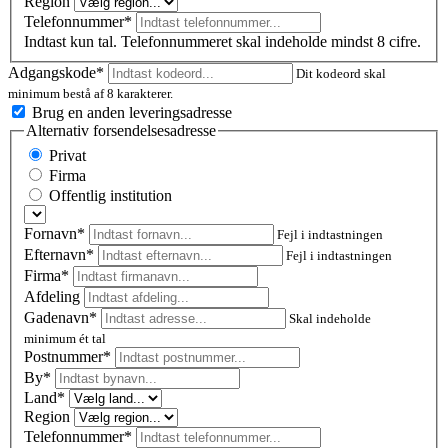
Region
Telefonnummer*
Indtast kun tal. Telefonnummeret skal indeholde mindst 8 cifre.
Adgangskode*
Dit kodeord skal
minimum bestå af 8 karakterer.
Brug en anden leveringsadresse
Alternativ forsendelsesadresse
Privat
Firma
Offentlig institution
Fornavn*
Fejl i indtastningen
Efternavn*
Fejl i indtastningen
Firma*
Afdeling
Gadenavn*
Skal indeholde
minimum ét tal
Postnummer
*
By*
Land*
Region
Telefonnummer*