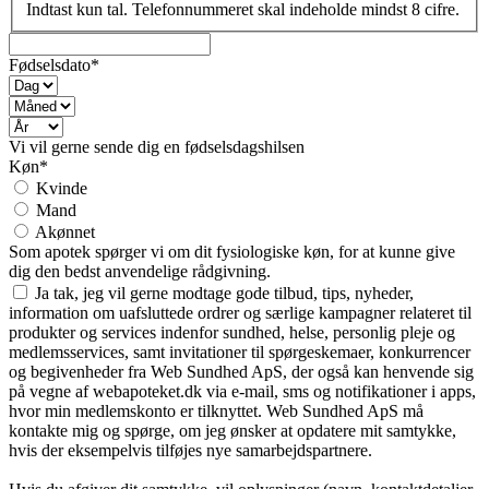
Indtast kun tal. Telefonnummeret skal indeholde mindst 8 cifre.
Fødselsdato*
Vi vil gerne sende dig en fødselsdagshilsen
Køn*
Kvinde
Mand
Akønnet
Som apotek spørger vi om dit fysiologiske køn, for at kunne give
dig den bedst anvendelige rådgivning.
Ja tak, jeg vil gerne modtage gode tilbud, tips, nyheder,
information om uafsluttede ordrer og særlige kampagner relateret til
produkter og services indenfor sundhed, helse, personlig pleje og
medlemsservices, samt invitationer til spørgeskemaer, konkurrencer
og begivenheder fra Web Sundhed ApS, der også kan henvende sig
på vegne af webapoteket.dk via e-mail, sms og notifikationer i apps,
hvor min medlemskonto er tilknyttet. Web Sundhed ApS må
kontakte mig og spørge, om jeg ønsker at opdatere mit samtykke,
hvis der eksempelvis tilføjes nye samarbejdspartnere.