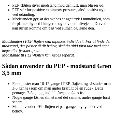
PEP-fløjten giver modstand mod den luft, man blæser ud.
PEP står for positive expiratory pressure, altså positivt tryk
ved udånding.
Modstanden gør, at der skabes et øget tryk i mundhulen, som
forplanter sig ned i lungerne og udvider luftvejene. Derved
kan luften komme om bag ved slimen og løsne den.
Modstanden i PEP-fløjten skal tilpasses individuelt. For at finde den
modstand, der passer til dit behov, skal du altid først tale med egen
læge eller fysioterapeut.
Modstande til PEP-fløjten kan købes separat.
Sådan anvender du PEP - modstand Grøn
3,5 mm
Først puster man 10-15 gange i PEP-fløjten, og så støder man
3-5 gange (som om man ånder kraftigt på en rude). Dette
gentages 2-3 gange, indtil luftvejene føles frie.
Nogle gange løsnes slimet med det samme, andre gange først
senere.
Man anvender PEP-fløjten et par gange dagligt eller ved
behov.