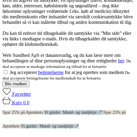
Hvis du afgiver dit samtykke, vil oplysninger (navn, kontaktdetaljer,
køn, alder, interesser, købshistorik og søgeadfærd – dog ikke
følsomme oplysninger vedrørende f.eks. køb af medicin) tilknyttet
din medlemskonto eller indsamlet via særskilt cookiesamtykke blive
behandlet så vi kan målrette tilbud og anden kommunikation til dig.
Du kan til enhver tid tilbagekalde dit samtykke via ”Min side” eller
via links i modtagne e-mails. Hvis du tilbagekalder dit samtykke,
ophører dit klubmedlemskab.
Web Sundhed ApS er dataansvarlig, og du kan læse mere om
behandlingen af dine personoplysninger og dine rettigheder
her
.
Du
skal acceptere at modtage information og tilbud for at fortsætte
Jeg accepterer
betingelserne
for at jeg oprettes som medlem
Du
skal acceptere betingelserne for medlemskab for at fortsætte
Bliv medlem
Favoritter
Kurv
0
0
Spar 25% på Apotekets
Vi guider: Mund- og tandpleje 🪥
Spar 25% på
Apotekets
Vi guider: Mund- og tandpleje 🪥