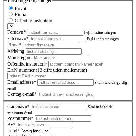
Personlige oplysninger
Privat
Firma
Offentlig institution
Fornavn*
Fejl i indtastningen
Efternavn*
Fejl i indtastningen
Firma*
Afdeling
Momsreg.nr.
Offentlig institution*
EAN nummer (13 cifre uden mellemrum)
Email adresse*
Skal være en gyldig
email
Gentag e-mail*
Gadenavn*
Skal indeholde
minimum ét tal
Postnummer
*
By*
Land*