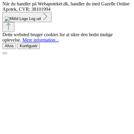
Når du handler på Webapoteket.dk, handler du med Gazelle Online
Apotek, CVR: 38101994
Log ud
Dette websted bruger cookies for at sikre den bedst mulige
oplevelse.
Mere information...
Afvis
Konfigurér