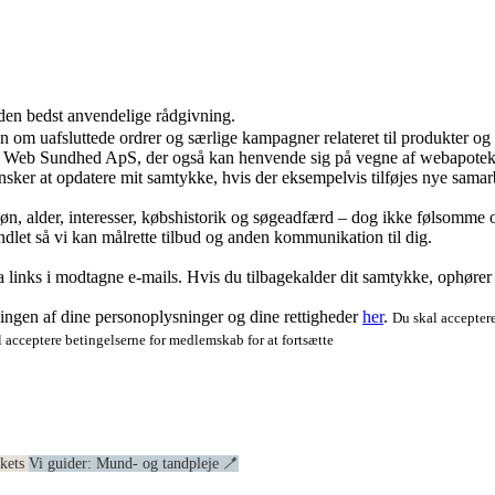
 den bedst anvendelige rådgivning.
ion om uafsluttede ordrer og særlige kampagner relateret til produkter o
ra Web Sundhed ApS, der også kan henvende sig på vegne af webapoteke
ker at opdatere mit samtykke, hvis der eksempelvis tilføjes nye samar
køn, alder, interesser, købshistorik og søgeadfærd – dog ikke følsomme o
dlet så vi kan målrette tilbud og anden kommunikation til dig.
via links i modtagne e-mails. Hvis du tilbagekalder dit samtykke, ophøre
ngen af dine personoplysninger og dine rettigheder
her
.
Du skal acceptere
 acceptere betingelserne for medlemskab for at fortsætte
ekets
Vi guider: Mund- og tandpleje 🪥