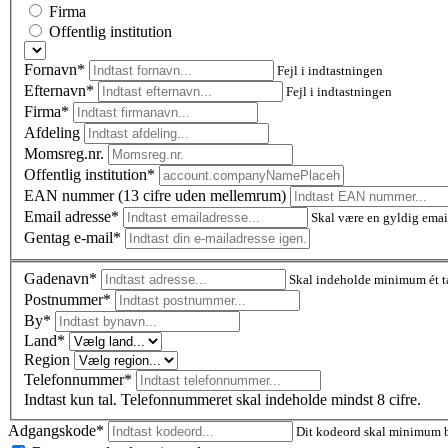
Firma
Offentlig institution
Fornavn*
Fejl i indtastningen
Efternavn*
Fejl i indtastningen
Firma*
Afdeling
Momsreg.nr.
Offentlig institution*
EAN nummer (13 cifre uden mellemrum)
Email adresse*
Skal være en gyldig emai
Gentag e-mail*
Gadenavn*
Skal indeholde minimum ét t
Postnummer
*
By*
Land*
Region
Telefonnummer*
Indtast kun tal. Telefonnummeret skal indeholde mindst 8 cifre.
Adgangskode*
Dit kodeord skal minimum be