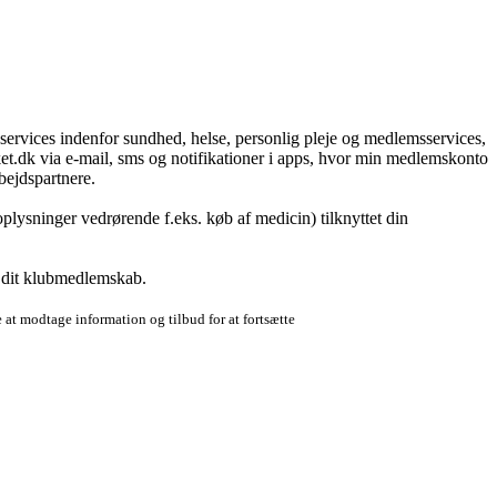
g services indenfor sundhed, helse, personlig pleje og medlemsservices,
t.dk via e-mail, sms og notifikationer i apps, hvor min medlemskonto
bejdspartnere.
plysninger vedrørende f.eks. køb af medicin) tilknyttet din
r dit klubmedlemskab.
 at modtage information og tilbud for at fortsætte