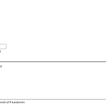
l
al
stå af 8 karakterer.