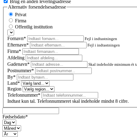
Brug en anden leveringsadresse
Alternativ forsendelsesadresse
Privat
Firma
Offentlig institution
Fornavn*
Fejl i indtastningen
Efternavn*
Fejl i indtastningen
Firma*
Afdeling
Gadenavn*
Skal indeholde minimum ét t
Postnummer
*
By*
Land*
Region
Telefonnummer*
Indtast kun tal. Telefonnummeret skal indeholde mindst 8 cifre.
Fødselsdato*