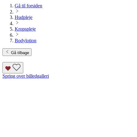
Gå til forsiden
Hudpleje
Kropspleje
Bodylotion
Gå tilbage
Spring over billedgalleri