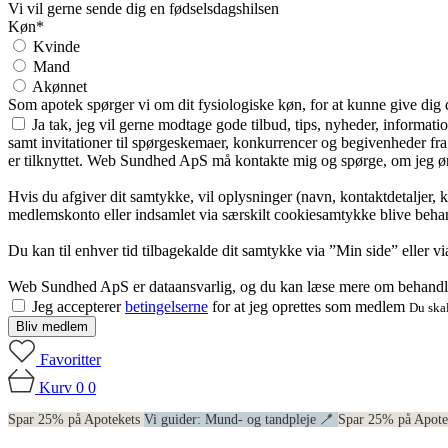
Vi vil gerne sende dig en fødselsdagshilsen
Køn*
Kvinde
Mand
Akønnet
Som apotek spørger vi om dit fysiologiske køn, for at kunne give dig
Ja tak, jeg vil gerne modtage gode tilbud, tips, nyheder, informat
samt invitationer til spørgeskemaer, konkurrencer og begivenheder f
er tilknyttet. Web Sundhed ApS må kontakte mig og spørge, om jeg øns
Hvis du afgiver dit samtykke, vil oplysninger (navn, kontaktdetaljer, 
medlemskonto eller indsamlet via særskilt cookiesamtykke blive behan
Du kan til enhver tid tilbagekalde dit samtykke via ”Min side” eller 
Web Sundhed ApS er dataansvarlig, og du kan læse mere om behandli
Jeg accepterer
betingelserne
for at jeg oprettes som medlem
Du skal
Bliv medlem
Favoritter
Kurv
0
0
Spar 25% på Apotekets
Vi guider: Mund- og tandpleje 🪥
Spar 25% på Apot