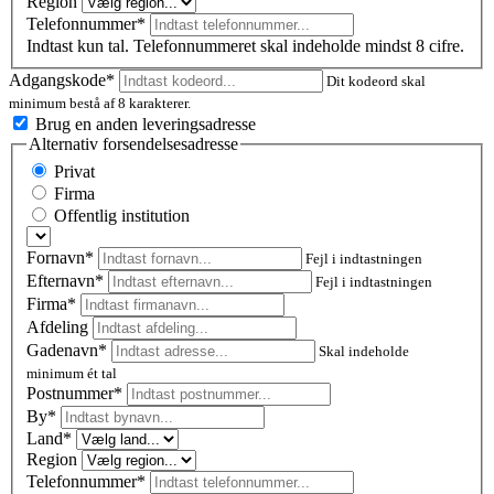
Region
Telefonnummer*
Indtast kun tal. Telefonnummeret skal indeholde mindst 8 cifre.
Adgangskode*
Dit kodeord skal
minimum bestå af 8 karakterer.
Brug en anden leveringsadresse
Alternativ forsendelsesadresse
Privat
Firma
Offentlig institution
Fornavn*
Fejl i indtastningen
Efternavn*
Fejl i indtastningen
Firma*
Afdeling
Gadenavn*
Skal indeholde
minimum ét tal
Postnummer
*
By*
Land*
Region
Telefonnummer*