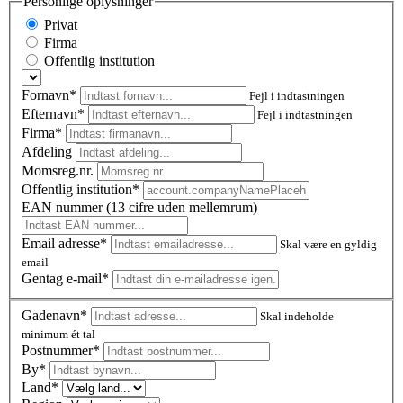
Personlige oplysninger
Privat
Firma
Offentlig institution
Fornavn*
Fejl i indtastningen
Efternavn*
Fejl i indtastningen
Firma*
Afdeling
Momsreg.nr.
Offentlig institution*
EAN nummer (13 cifre uden mellemrum)
Email adresse*
Skal være en gyldig
email
Gentag e-mail*
Gadenavn*
Skal indeholde
minimum ét tal
Postnummer
*
By*
Land*