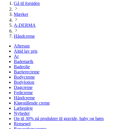
Gå til forsiden
Mærker
A-DERMA
Håndcreme
Aftersun
Altid lav pris
Ar
Bademælk
Badeolie
Barrierecreme
Bodycreme
Bodylotion
Dagcreme
Fedtcreme
Håndcreme
Kløestillende creme
Læbepleje
Nyheder
Op til 30% på produkter til gravide, baby og børn
Rensegel
Reparationscreme