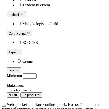
Skadet hud
Tendens til eksem
Indhold
Med økologisk indhold
Certificering
ECOCERT
Type
Creme
Pris
Minimum
–
Maksimum
1 produkt fundet
Nulstil
Se produkter
Webapoteket er et dansk online apotek. Hos os får du samme
faglige rådgivning, sikkerhed og ydelser som et fysisk apotek –