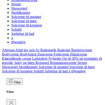
Serum
Showergel
Skoldkopper
Solcreme til ansigtet
Solcreme til børn
Solcreme til kroppen
Solstift
Sæbebar til bad
x
Øjenpleje
Aftersun
Altid lav pris
Ar
Bademælk
Badeolie
Barrierecreme
Bodycreme
Bodylotion
Dagcreme
Fedtcreme
Håndcreme
Kløestillende creme
Læbepleje
Nyheder
Op til 30% på produkter til
gravide, baby og børn
Rensegel
Reparationscreme
Serum
Showergel
Skoldkopper
Solcreme til ansigtet
Solcreme til børn
Solcreme til kroppen
Solstift
Sæbebar til bad
x
Øjenpleje
Filter
Filter