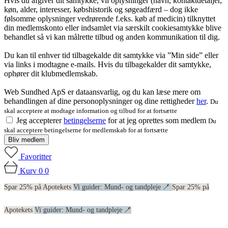
Hvis du afgiver dit samtykke, vil oplysninger (navn, kontaktdetaljer,
køn, alder, interesser, købshistorik og søgeadfærd – dog ikke
følsomme oplysninger vedrørende f.eks. køb af medicin) tilknyttet
din medlemskonto eller indsamlet via særskilt cookiesamtykke blive
behandlet så vi kan målrette tilbud og anden kommunikation til dig.
Du kan til enhver tid tilbagekalde dit samtykke via ”Min side” eller
via links i modtagne e-mails. Hvis du tilbagekalder dit samtykke,
ophører dit klubmedlemskab.
Web Sundhed ApS er dataansvarlig, og du kan læse mere om
behandlingen af dine personoplysninger og dine rettigheder
her
.
Du
skal acceptere at modtage information og tilbud for at fortsætte
Jeg accepterer
betingelserne
for at jeg oprettes som medlem
Du
skal acceptere betingelserne for medlemskab for at fortsætte
Bliv medlem
Favoritter
Kurv
0
0
Spar 25% på Apotekets
Vi guider: Mund- og tandpleje 🪥
Spar 25% på
Apotekets
Vi guider: Mund- og tandpleje 🪥