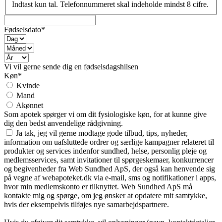
Indtast kun tal. Telefonnummeret skal indeholde mindst 8 cifre.
Fødselsdato*
Vi vil gerne sende dig en fødselsdagshilsen
Køn*
Kvinde
Mand
Akønnet
Som apotek spørger vi om dit fysiologiske køn, for at kunne give
dig den bedst anvendelige rådgivning.
Ja tak, jeg vil gerne modtage gode tilbud, tips, nyheder,
information om uafsluttede ordrer og særlige kampagner relateret til
produkter og services indenfor sundhed, helse, personlig pleje og
medlemsservices, samt invitationer til spørgeskemaer, konkurrencer
og begivenheder fra Web Sundhed ApS, der også kan henvende sig
på vegne af webapoteket.dk via e-mail, sms og notifikationer i apps,
hvor min medlemskonto er tilknyttet. Web Sundhed ApS må
kontakte mig og spørge, om jeg ønsker at opdatere mit samtykke,
hvis der eksempelvis tilføjes nye samarbejdspartnere.