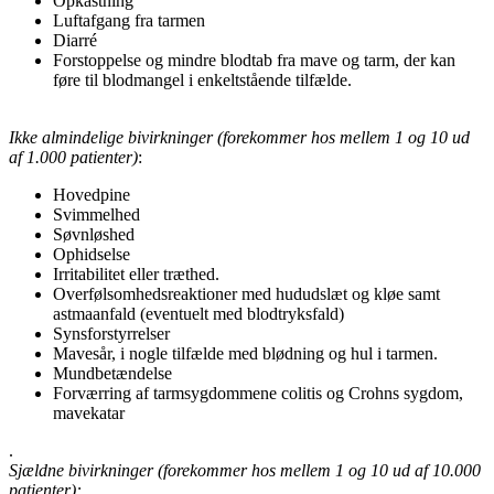
Opkastning
Luftafgang fra tarmen
Diarré
Forstoppelse og mindre blodtab fra mave og tarm, der kan
føre til blodmangel i enkeltstående tilfælde.
Ikke almindelige bivirkninger (forekommer hos mellem 1 og 10 ud
af 1.000 patienter)
:
Hovedpine
Svimmelhed
Søvnløshed
Ophidselse
Irritabilitet eller træthed.
Overfølsomhedsreaktioner med hududslæt og kløe samt
astmaanfald (eventuelt med blodtryksfald)
Synsforstyrrelser
Mavesår, i nogle tilfælde med blødning og hul i tarmen.
Mundbetændelse
Forværring af tarmsygdommene colitis og Crohns sygdom,
mavekatar
.
Sjældne bivirkninger (forekommer hos mellem 1 og 10 ud af 10.000
patienter):