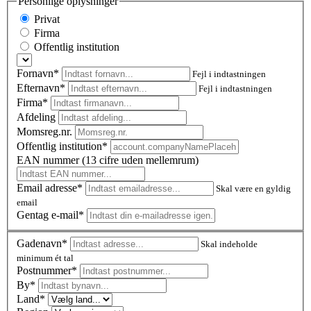
Personlige oplysninger
Privat
Firma
Offentlig institution
Fornavn*
Fejl i indtastningen
Efternavn*
Fejl i indtastningen
Firma*
Afdeling
Momsreg.nr.
Offentlig institution*
EAN nummer (13 cifre uden mellemrum)
Email adresse*
Skal være en gyldig
email
Gentag e-mail*
Gadenavn*
Skal indeholde
minimum ét tal
Postnummer
*
By*
Land*