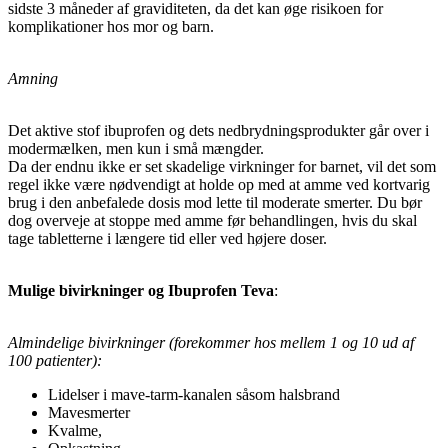
sidste 3 måneder af graviditeten, da det kan øge risikoen for
komplikationer hos mor og barn.
Amning
Det aktive stof ibuprofen og dets nedbrydningsprodukter går over i
modermælken, men kun i små mængder.
Da der endnu ikke er set skadelige virkninger for barnet, vil det som
regel ikke være nødvendigt at holde op med at amme ved kortvarig
brug i den anbefalede dosis mod lette til moderate smerter. Du bør
dog overveje at stoppe med amme før behandlingen, hvis du skal
tage tabletterne i længere tid eller ved højere doser.
Mulige bivirkninger og Ibuprofen Teva
:
Almindelige bivirkninger (forekommer hos mellem 1 og 10 ud af
100 patienter):
Lidelser i mave-tarm-kanalen såsom halsbrand
Mavesmerter
Kvalme,