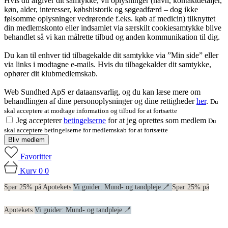
Hvis du afgiver dit samtykke, vil oplysninger (navn, kontaktdetaljer,
køn, alder, interesser, købshistorik og søgeadfærd – dog ikke
følsomme oplysninger vedrørende f.eks. køb af medicin) tilknyttet
din medlemskonto eller indsamlet via særskilt cookiesamtykke blive
behandlet så vi kan målrette tilbud og anden kommunikation til dig.
Du kan til enhver tid tilbagekalde dit samtykke via ”Min side” eller
via links i modtagne e-mails. Hvis du tilbagekalder dit samtykke,
ophører dit klubmedlemskab.
Web Sundhed ApS er dataansvarlig, og du kan læse mere om
behandlingen af dine personoplysninger og dine rettigheder
her
.
Du
skal acceptere at modtage information og tilbud for at fortsætte
Jeg accepterer
betingelserne
for at jeg oprettes som medlem
Du
skal acceptere betingelserne for medlemskab for at fortsætte
Bliv medlem
Favoritter
Kurv
0
0
Spar 25% på Apotekets
Vi guider: Mund- og tandpleje 🪥
Spar 25% på
Apotekets
Vi guider: Mund- og tandpleje 🪥