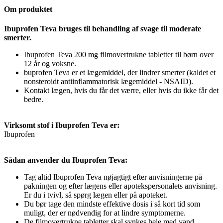
Om produktet
Ibuprofen Teva bruges til behandling af svage til moderate
smerter.
Ibuprofen Teva 200 mg filmovertrukne tabletter til børn over
12 år og voksne.
buprofen Teva er et lægemiddel, der lindrer smerter (kaldet et
nonsteroidt antiinflammatorisk lægemiddel - NSAID).
Kontakt lægen, hvis du får det værre, eller hvis du ikke får det
bedre.
Virksomt stof i Ibuprofen Teva er:
Ibuprofen
Sådan anvender du Ibuprofen Teva:
Tag altid Ibuprofen Teva nøjagtigt efter anvisningerne på
pakningen og efter lægens eller apotekspersonalets anvisning.
Er du i tvivl, så spørg lægen eller på apoteket.
Du bør tage den mindste effektive dosis i så kort tid som
muligt, der er nødvendig for at lindre symptomerne.
De filmovertrukne tabletter skal synkes hele med vand.