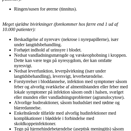
Ringen/susen for ørerne (tinnitus).
Meget sjældne bivirkninger (forekommer hos færre end 1 ud af
10.000 patienter):
Beskadigelse af nyrevæv (nekrose i nyrepapillerne), især
under langtidsbehandling.
Forhøjet indhold af urinsyre i blodet.
Nedsat vandladningsmængde og væskeophobning i kroppen.
Dette kan være tegn på nyresygdom, der kan omfatte
nyresvigt.
Nedsat leverfunktion, leverpåvirkning (især under
langtidsbehandling), leversvigt, leverbetændelse.
Forstyrrelser i bloddannelse, infektion med symptomer såsom
feber og alvorlig svækkelse af almentilstanden eller feber med
lokale symptomer på infektion såsom ondt i halsen, svælget
eller munden eller vandladningsproblemer (agranulocytose).
Alvorlige hudreaktioner, såsom hududslæt med rødme og
blæredannelse.
Enkeltstående tilfælde med alvorlig hudinfektioner med
komplikationer i bløddele i forbindelse med
skoldkoppeinfektioner.
Tegn på hjernehindebetændelse (aseptisk meningitis) såsom