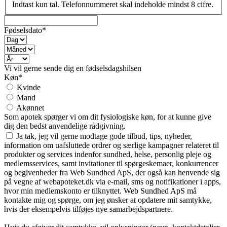
Indtast kun tal. Telefonnummeret skal indeholde mindst 8 cifre.
Fødselsdato*
Vi vil gerne sende dig en fødselsdagshilsen
Køn*
Kvinde
Mand
Akønnet
Som apotek spørger vi om dit fysiologiske køn, for at kunne give
dig den bedst anvendelige rådgivning.
Ja tak, jeg vil gerne modtage gode tilbud, tips, nyheder,
information om uafsluttede ordrer og særlige kampagner relateret til
produkter og services indenfor sundhed, helse, personlig pleje og
medlemsservices, samt invitationer til spørgeskemaer, konkurrencer
og begivenheder fra Web Sundhed ApS, der også kan henvende sig
på vegne af webapoteket.dk via e-mail, sms og notifikationer i apps,
hvor min medlemskonto er tilknyttet. Web Sundhed ApS må
kontakte mig og spørge, om jeg ønsker at opdatere mit samtykke,
hvis der eksempelvis tilføjes nye samarbejdspartnere.