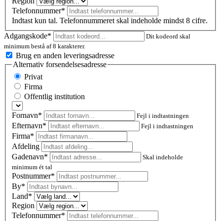
Region
Telefonnummer*
Indtast kun tal. Telefonnummeret skal indeholde mindst 8 cifre.
Adgangskode*
Dit kodeord skal
minimum bestå af 8 karakterer.
Brug en anden leveringsadresse
Alternativ forsendelsesadresse
Privat
Firma
Offentlig institution
Fornavn*
Fejl i indtastningen
Efternavn*
Fejl i indtastningen
Firma*
Afdeling
Gadenavn*
Skal indeholde
minimum ét tal
Postnummer
*
By*
Land*
Region
Telefonnummer*