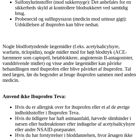
Sulfonylurinstoffer (mod sukkersyge): Det anbefales for en
sikkerheds skyld at kontrollere blodsukkeret ved samtidig
brug.
Probenecid og sulfinpyrazon (medicin mod urinsur gigt):
Udskillelsen af ibuprofen kan blive nedsat.
Nogle blodfortyndende lægemidler (f.eks. acetylsalicylsyre,
warfarin, ticlopidin), nogle midler mod for højt blodtryk (ACE-
hæmmere som captopril, betablokkere, angiotensin II-antagonister,
vanddrivende midler) og visse andre lægemidler kan påvirke
behandlingen med ibuprofen eller blive påvirket af ibuprofen. Tal
med lægen, før du begynder at bruge ibuprofen sammen med anden
medicin.
Anvend ikke Ibuprofen Teva:
Hvis du er allergisk over for ibuprofen eller et af de øvrige
indholdsstoffer i Ibuprofen Teva.
Hvis du tidligere har haft astmaanfald, hævede slimhinder i
næsen eller hudreaktioner efter indtagelse af acetylsalicylsyre
eller andre NSAID-præparater.
Hvis du har forstyrrelser i bloddannelsen, hvor årsagen ikke