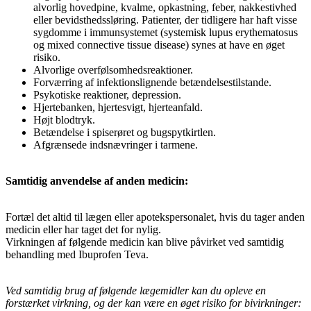
alvorlig hovedpine, kvalme, opkastning, feber, nakkestivhed
eller bevidsthedssløring. Patienter, der tidligere har haft visse
sygdomme i immunsystemet (systemisk lupus erythematosus
og mixed connective tissue disease) synes at have en øget
risiko.
Alvorlige overfølsomhedsreaktioner.
Forværring af infektionslignende betændelsestilstande.
Psykotiske reaktioner, depression.
Hjertebanken, hjertesvigt, hjerteanfald.
Højt blodtryk.
Betændelse i spiserøret og bugspytkirtlen.
Afgrænsede indsnævringer i tarmene.
Samtidig anvendelse af anden medicin:
Fortæl det altid til lægen eller apotekspersonalet, hvis du tager anden
medicin eller har taget det for nylig.
Virkningen af følgende medicin kan blive påvirket ved samtidig
behandling med Ibuprofen Teva.
Ved samtidig brug af følgende lægemidler kan du opleve en
forstærket virkning, og der kan være en øget risiko for bivirkninger: