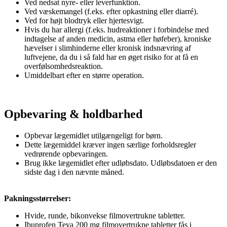
Ved nedsat nyre- eller leverfunktion.
Ved væskemangel (f.eks. efter opkastning eller diarré).
Ved for højt blodtryk eller hjertesvigt.
Hvis du har allergi (f.eks. hudreaktioner i forbindelse med
indtagelse af anden medicin, astma eller høfeber), kroniske
hævelser i slimhinderne eller kronisk indsnævring af
luftvejene, da du i så fald har en øget risiko for at få en
overfølsomhedsreaktion.
Umiddelbart efter en større operation.
Opbevaring & holdbarhed
Opbevar lægemidlet utilgængeligt for børn.
Dette lægemiddel kræver ingen særlige forholdsregler
vedrørende opbevaringen.
Brug ikke lægemidlet efter udløbsdato. Udløbsdatoen er den
sidste dag i den nævnte måned.
Pakningsstørrelser:
Hvide, runde, bikonvekse filmovertrukne tabletter.
Ibuprofen Teva 200 mg filmovertrukne tabletter fås i