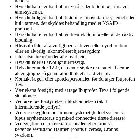
kendes.
Hvis du har eller har haft mavesår eller blødninger i mave-
tarm-systemet.
Hvis du tidligere har haft blødning i mave-tarm-systemet eller
hul i tarmen, der skyldtes behandling med et NSAID-
præparat.
Hvis du har eller har haft en hjerneblødning eller anden aktiv
blødning.
Hhvis du lider af alvorligt nedsat lever- eller nyrefunktion
eller en alvorlig, ukontrolleret hjertesygdom.
I de sidste tre måneder af graviditeten.
Hvis du lider af alvorligt hjertesvigt.
Hvis du er under 12 år, da denne styrke er uegnet til denne
aldersgruppe på grund af indholdet af aktivt stof.
Kontakt lægen eller apotekspersonalet, før du tager Ibuprofen
Teva.
Vær ekstra forsigtig med at tage Ibuprofen Teva i følgende
situationer:
Ved arvelige forstyrrelser i bloddannelsen (akut
intermitterende porfyri).
Ved visse sygdomme i immunsystemet (kaldet systemisk
lupus erythematosus og mixed connective tissue disease).
Ved sygdomme i mave-tarm-kanalen eller kronisk
betændelsestilstand i tarmen (colitis ulcerosa, Crohns
sygdom).