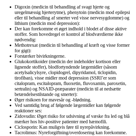
Digoxin (medicin til behandling af svagt hjerte og
uregelmæssig hjerterytme), phenytoin (medicin mod epilepsi
eller til behandling af smerter ved visse nervesygdomme) og
lithium (medicin mod depression):
Der kan forekomme et øget indhold i blodet af disse aktive
stoffer. Som hovedregel er kontrol af blodværdierne ikke
nødvendig:
Methotrexat (medicin til behandling af kræft og visse former
for gigt):
Forstærker bivirkningerne.
Glukokortikoider (medicin der indeholder kortison eller
lignende stoffer), blodfortyndende lægemidler (såsom
acetylsalicylsyre, clopidogrel, dipyridamol, ticlopidin,
tirofiban), visse midler mod depression (SSRI’er som
citalopram, escitalopram, fluoxetin, fluvoxamin, paroxetin,
sertralin) og NSAID-præparater (medicin til at nedsætte
betændelsestilstande og smerter):
Øger risikoen for mavesår og -blødning.
Ved samtidig brug af følgende lægemidler kan følgende
reaktioner ses:
Zidovudin: Øget risiko for udsivning af væske fra led og blå
mærker hos hiv-positive patienter med hæmofili.
Ciclosporin: Kan muligvis føre til nyrepåvirkning.
Tacrolimus: Nyreforgiftning/overdosering kan forekomme.