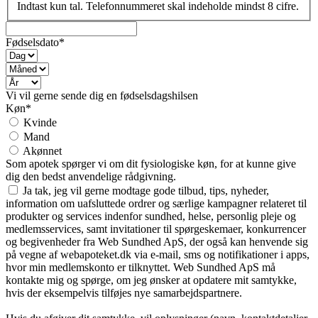
Indtast kun tal. Telefonnummeret skal indeholde mindst 8 cifre.
Fødselsdato*
Vi vil gerne sende dig en fødselsdagshilsen
Køn*
Kvinde
Mand
Akønnet
Som apotek spørger vi om dit fysiologiske køn, for at kunne give
dig den bedst anvendelige rådgivning.
Ja tak, jeg vil gerne modtage gode tilbud, tips, nyheder,
information om uafsluttede ordrer og særlige kampagner relateret til
produkter og services indenfor sundhed, helse, personlig pleje og
medlemsservices, samt invitationer til spørgeskemaer, konkurrencer
og begivenheder fra Web Sundhed ApS, der også kan henvende sig
på vegne af webapoteket.dk via e-mail, sms og notifikationer i apps,
hvor min medlemskonto er tilknyttet. Web Sundhed ApS må
kontakte mig og spørge, om jeg ønsker at opdatere mit samtykke,
hvis der eksempelvis tilføjes nye samarbejdspartnere.