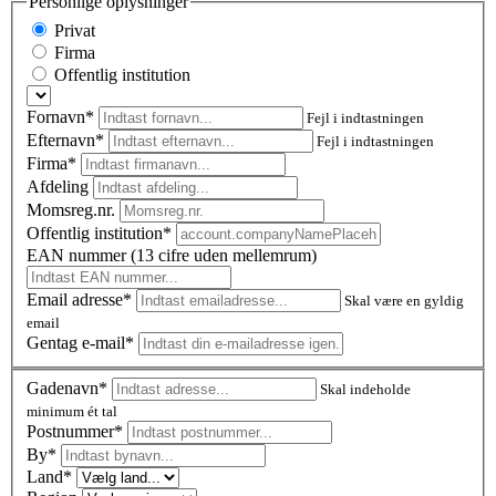
Personlige oplysninger
Privat
Firma
Offentlig institution
Fornavn*
Fejl i indtastningen
Efternavn*
Fejl i indtastningen
Firma*
Afdeling
Momsreg.nr.
Offentlig institution*
EAN nummer (13 cifre uden mellemrum)
Email adresse*
Skal være en gyldig
email
Gentag e-mail*
Gadenavn*
Skal indeholde
minimum ét tal
Postnummer
*
By*
Land*