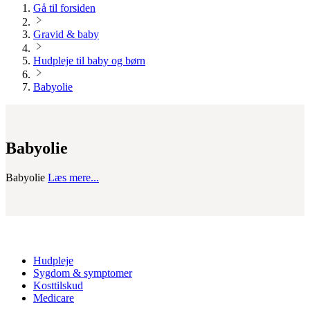
Gå til forsiden
Gravid & baby
Hudpleje til baby og børn
Babyolie
Babyolie
Babyolie
Læs mere...
Hudpleje
Sygdom & symptomer
Kosttilskud
Medicare