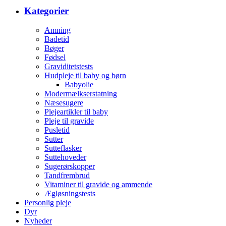
Kategorier
Amning
Badetid
Bøger
Fødsel
Graviditetstests
Hudpleje til baby og børn
Babyolie
Modermælkserstatning
Næsesugere
Plejeartikler til baby
Pleje til gravide
Pusletid
Sutter
Sutteflasker
Suttehoveder
Sugerørskopper
Tandfrembrud
Vitaminer til gravide og ammende
Ægløsningstests
Personlig pleje
Dyr
Nyheder