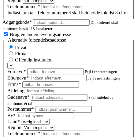
Region
Telefonnummer*
Indtast kun tal. Telefonnummeret skal indeholde mindst 8 cifre.
Adgangskode*
Dit kodeord skal
minimum bestå af 8 karakterer.
Brug en anden leveringsadresse
Alternativ forsendelsesadresse
Privat
Firma
Offentlig institution
Fornavn*
Fejl i indtastningen
Efternavn*
Fejl i indtastningen
Firma*
Afdeling
Gadenavn*
Skal indeholde
minimum ét tal
Postnummer
*
By*
Land*
Region
Telefonnummer*