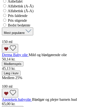
Anbefalet
Alfabetisk (A-Å)
Alfabetisk (Å-A)
Pris faldende
Pris stigende
Bedst bedømte
Mest populære
150 ml
Derma Baby olie
Mild og blødgørende olie
50,14 kr.
Medlemspris
45,13 kr.
Læg i kurv
Medlem 25
%
100 ml
Apotekets babyolie
Blødgør og plejer barnets hud
65,00 kr.