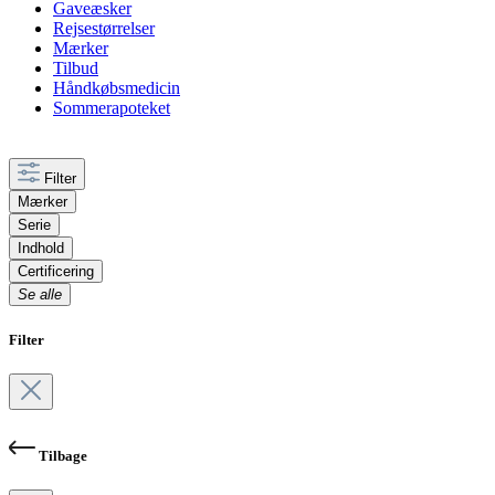
Gaveæsker
Rejsestørrelser
Mærker
Tilbud
Håndkøbsmedicin
Sommerapoteket
Filter
Mærker
Serie
Indhold
Certificering
Se alle
Filter
Tilbage