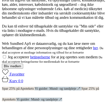
Hvis du afgiver dit samtykke, vil oplysninger (navn, kontaktdetaljer,
køn, alder, interesser, købshistorik og søgeadfærd – dog ikke
følsomme oplysninger vedrørende f.eks. køb af medicin) tilknyttet
din medlemskonto eller indsamlet via særskilt cookiesamtykke blive
behandlet så vi kan målrette tilbud og anden kommunikation til dig.
Du kan til enhver tid tilbagekalde dit samtykke via ”Min side” eller
via links i modtagne e-mails. Hvis du tilbagekalder dit samtykke,
ophører dit klubmedlemskab.
Web Sundhed ApS er dataansvarlig, og du kan læse mere om
behandlingen af dine personoplysninger og dine rettigheder
her
.
Du
skal acceptere at modtage information og tilbud for at fortsætte
Jeg accepterer
betingelserne
for at jeg oprettes som medlem
Du
skal acceptere betingelserne for medlemskab for at fortsætte
Bliv medlem
Favoritter
Kurv
0
0
Spar 25% på Apotekets
Vi guider: Mund- og tandpleje 🪥
Spar 25% på
Apotekets
Vi guider: Mund- og tandpleje 🪥