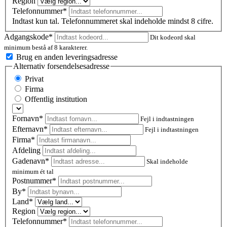
Region
Telefonnummer*
Indtast kun tal. Telefonnummeret skal indeholde mindst 8 cifre.
Adgangskode*
Dit kodeord skal
minimum bestå af 8 karakterer.
Brug en anden leveringsadresse
Alternativ forsendelsesadresse
Privat
Firma
Offentlig institution
Fornavn*
Fejl i indtastningen
Efternavn*
Fejl i indtastningen
Firma*
Afdeling
Gadenavn*
Skal indeholde
minimum ét tal
Postnummer
*
By*
Land*
Region
Telefonnummer*