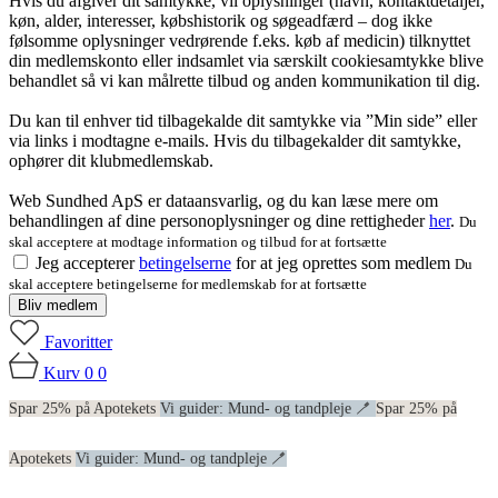
Hvis du afgiver dit samtykke, vil oplysninger (navn, kontaktdetaljer,
køn, alder, interesser, købshistorik og søgeadfærd – dog ikke
følsomme oplysninger vedrørende f.eks. køb af medicin) tilknyttet
din medlemskonto eller indsamlet via særskilt cookiesamtykke blive
behandlet så vi kan målrette tilbud og anden kommunikation til dig.
Du kan til enhver tid tilbagekalde dit samtykke via ”Min side” eller
via links i modtagne e-mails. Hvis du tilbagekalder dit samtykke,
ophører dit klubmedlemskab.
Web Sundhed ApS er dataansvarlig, og du kan læse mere om
behandlingen af dine personoplysninger og dine rettigheder
her
.
Du
skal acceptere at modtage information og tilbud for at fortsætte
Jeg accepterer
betingelserne
for at jeg oprettes som medlem
Du
skal acceptere betingelserne for medlemskab for at fortsætte
Bliv medlem
Favoritter
Kurv
0
0
Spar 25% på Apotekets
Vi guider: Mund- og tandpleje 🪥
Spar 25% på
Apotekets
Vi guider: Mund- og tandpleje 🪥