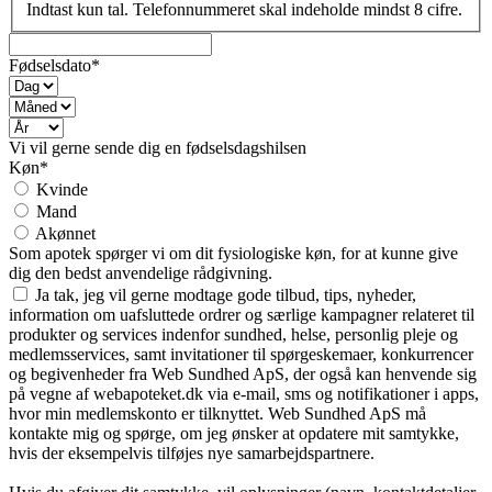
Indtast kun tal. Telefonnummeret skal indeholde mindst 8 cifre.
Fødselsdato*
Vi vil gerne sende dig en fødselsdagshilsen
Køn*
Kvinde
Mand
Akønnet
Som apotek spørger vi om dit fysiologiske køn, for at kunne give
dig den bedst anvendelige rådgivning.
Ja tak, jeg vil gerne modtage gode tilbud, tips, nyheder,
information om uafsluttede ordrer og særlige kampagner relateret til
produkter og services indenfor sundhed, helse, personlig pleje og
medlemsservices, samt invitationer til spørgeskemaer, konkurrencer
og begivenheder fra Web Sundhed ApS, der også kan henvende sig
på vegne af webapoteket.dk via e-mail, sms og notifikationer i apps,
hvor min medlemskonto er tilknyttet. Web Sundhed ApS må
kontakte mig og spørge, om jeg ønsker at opdatere mit samtykke,
hvis der eksempelvis tilføjes nye samarbejdspartnere.