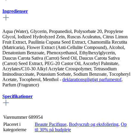
Ingredienser
Aqua (Water), Glycerin, Propanediol, Polysorbate 20, Propylene
Glycol, Iodized Hydrolyzed Zein, Ruscus Aculeatus, Citrus Limon
Fruit Extract, Paullinia Cupana Seed Extract, Chamomilla Recutita
(Matricaria), Flower Extract (Anti-Cellulite Compound), Alcohol,
Denatonium Benzoate, Phenoxyethanol, Ethylhexylglycerin,
Daucus Carota Sativa (Carrot) Seed Oil, Daucus Carota Sativa
(Carrot) Seed Extract, PEG-20 Castor Oil, Ascorbyl Palmitate,
Acrylates/C10-30 Alkyl Acrylate Crosspolymer, Tetrasodium
Iminodisuccinate, Potassium Sorbate, Sodium Benzoate, Tocopheryl
Acetate, Tocopherol,
Menthol
-
deklarationspligtigt parfumestof
,
Parfum (Fragrance)
Specifikationer
Varenummer
689954
Placeret i
Beaute Pacifique
,
Bodyscrub og eksfoliering
,
Op
kategorierne
til 30% på hudpleje