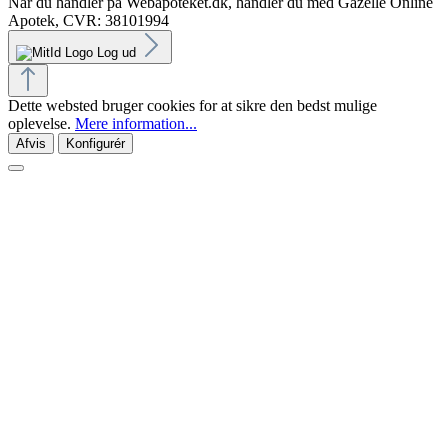
Når du handler på Webapoteket.dk, handler du med Gazelle Online
Apotek, CVR: 38101994
Log ud
Dette websted bruger cookies for at sikre den bedst mulige
oplevelse.
Mere information...
Afvis
Konfigurér