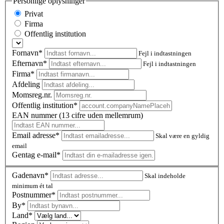
Personlige oplysninger
Privat
Firma
Offentlig institution
Fornavn*
Fejl i indtastningen
Efternavn*
Fejl i indtastningen
Firma*
Afdeling
Momsreg.nr.
Offentlig institution*
EAN nummer (13 cifre uden mellemrum)
Email adresse*
Skal være en gyldig
email
Gentag e-mail*
Gadenavn*
Skal indeholde
minimum ét tal
Postnummer
*
By*
Land*