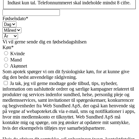
Indtast kun tal. Telefonnummeret skal indeholde mindst 8 cifre.
Fødselsdato*
Vi vil gerne sende dig en fødselsdagshilsen
Køn*
Kvinde
Mand
Akønnet
Som apotek spørger vi om dit fysiologiske køn, for at kunne give
dig den bedst anvendelige rådgivning.
Ja tak, jeg vil gerne modtage gode tilbud, tips, nyheder,
information om uafsluttede ordrer og særlige kampagner relateret til
produkter og services indenfor sundhed, helse, personlig pleje og
medlemsservices, samt invitationer til spørgeskemaer, konkurrencer
og begivenheder fra Web Sundhed ApS, der også kan henvende sig
på vegne af webapoteket.dk via e-mail, sms og notifikationer i apps,
hvor min medlemskonto er tilknyttet. Web Sundhed ApS må
kontakte mig og spørge, om jeg ønsker at opdatere mit samtykke,
hvis der eksempelvis tilføjes nye samarbejdspartnere.