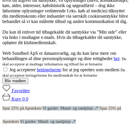
Hvis du afgiver dit samtykke, vil oplysninger (navn, kontaktdetaljer,
køn, alder, interesser, købshistorik og søgeadfærd – dog ikke
følsomme oplysninger vedrørende f.eks. køb af medicin) tilknyttet
din medlemskonto eller indsamlet via særskilt cookiesamtykke blive
behandlet så vi kan målrette tilbud og anden kommunikation til dig.
Du kan til enhver tid tilbagekalde dit samtykke via ”Min side” eller
via links i modtagne e-mails. Hvis du tilbagekalder dit samtykke,
ophører dit klubmedlemskab.
Web Sundhed ApS er dataansvarlig, og du kan læse mere om
behandlingen af dine personoplysninger og dine rettigheder
her
.
Du
skal acceptere at modtage information og tilbud for at fortsætte
Jeg accepterer
betingelserne
for at jeg oprettes som medlem
Du
skal acceptere betingelserne for medlemskab for at fortsætte
Bliv medlem
Favoritter
Kurv
0
0
Spar 25% på Apotekets
Vi guider: Mund- og tandpleje 🪥
Spar 25% på
Apotekets
Vi guider: Mund- og tandpleje 🪥