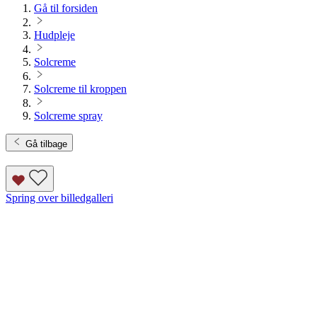
Gå til forsiden
Hudpleje
Solcreme
Solcreme til kroppen
Solcreme spray
Gå tilbage
Spring over billedgalleri