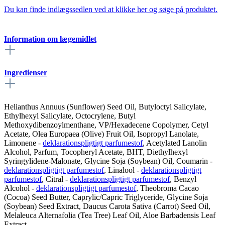
Du kan finde indlægssedlen ved at klikke her og søge på produktet.
Information om lægemidlet
Ingredienser
Helianthus Annuus (Sunflower) Seed Oil, Butyloctyl Salicylate,
Ethylhexyl Salicylate, Octocrylene, Butyl
Methoxydibenzoylmenthane, VP/Hexadecene Copolymer, Cetyl
Acetate, Olea Europaea (Olive) Fruit Oil, Isopropyl Lanolate,
Limonene
-
deklarationspligtigt parfumestof
, Acetylated Lanolin
Alcohol, Parfum, Tocopheryl Acetate, BHT, Diethylhexyl
Syringylidene-Malonate, Glycine Soja (Soybean) Oil,
Coumarin
-
deklarationspligtigt parfumestof
,
Linalool
-
deklarationspligtigt
parfumestof
,
Citral
-
deklarationspligtigt parfumestof
,
Benzyl
Alcohol
-
deklarationspligtigt parfumestof
, Theobroma Cacao
(Cocoa) Seed Butter, Caprylic/Capric Triglyceride, Glycine Soja
(Soybean) Seed Extract, Daucus Carota Sativa (Carrot) Seed Oil,
Melaleuca Alternafolia (Tea Tree) Leaf Oil, Aloe Barbadensis Leaf
Extract