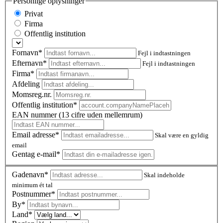
Personlige oplysninger
Privat
Firma
Offentlig institution
Fornavn*
Fejl i indtastningen
Efternavn*
Fejl i indtastningen
Firma*
Afdeling
Momsreg.nr.
Offentlig institution*
EAN nummer (13 cifre uden mellemrum)
Email adresse*
Skal være en gyldig
email
Gentag e-mail*
Gadenavn*
Skal indeholde
minimum ét tal
Postnummer
*
By*
Land*