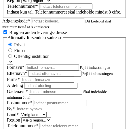
Region
Telefonnummer*
Indtast kun tal. Telefonnummeret skal indeholde mindst 8 cifre.
Adgangskode*
Dit kodeord skal
minimum bestå af 8 karakterer.
Brug en anden leveringsadresse
Alternativ forsendelsesadresse
Privat
Firma
Offentlig institution
Fornavn*
Fejl i indtastningen
Efternavn*
Fejl i indtastningen
Firma*
Afdeling
Gadenavn*
Skal indeholde
minimum ét tal
Postnummer
*
By*
Land*
Region
Telefonnummer*