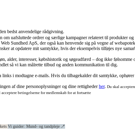
 den bedst anvendelige rådgivning.
ion om uafsluttede ordrer og særlige kampagner relateret til produkter o
ra Web Sundhed ApS, der også kan henvende sig på vegne af webapoteke
ker at opdatere mit samtykke, hvis der eksempelvis tilføjes nye samar
køn, alder, interesser, købshistorik og søgeadfærd – dog ikke følsomme o
dlet så vi kan målrette tilbud og anden kommunikation til dig.
via links i modtagne e-mails. Hvis du tilbagekalder dit samtykke, ophøre
ngen af dine personoplysninger og dine rettigheder
her
.
Du skal acceptere
 acceptere betingelserne for medlemskab for at fortsætte
ekets
Vi guider: Mund- og tandpleje 🪥