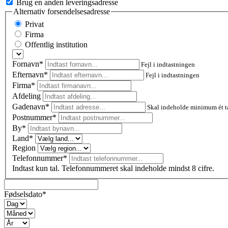
Brug en anden leveringsadresse
Alternativ forsendelsesadresse
Privat
Firma
Offentlig institution
Fornavn*
Fejl i indtastningen
Efternavn*
Fejl i indtastningen
Firma*
Afdeling
Gadenavn*
Skal indeholde minimum ét t
Postnummer
*
By*
Land*
Region
Telefonnummer*
Indtast kun tal. Telefonnummeret skal indeholde mindst 8 cifre.
Fødselsdato*