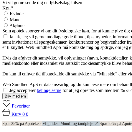
Vi vil gerne sende dig en fødselsdagshilsen
Køn*
Kvinde
Mand
Akønnet
Som apotek spørger vi om dit fysiologiske køn, for at kunne give dig
Ja tak, jeg vil gerne modtage gode tilbud, tips, nyheder, informat
samt invitationer til spørgeskemaer, konkurrencer og begivenheder f
er tilknyttet. Web Sundhed ApS må kontakte mig og spørge, om jeg øns
Hvis du afgiver dit samtykke, vil oplysninger (navn, kontaktdetaljer, 
medlemskonto eller indsamlet via særskilt cookiesamtykke blive behan
Du kan til enhver tid tilbagekalde dit samtykke via ”Min side” eller 
Web Sundhed ApS er dataansvarlig, og du kan læse mere om behandli
Jeg accepterer
betingelserne
for at jeg oprettes som medlem
Du skal
Bliv medlem
Favoritter
Kurv
0
0
Spar 25% på Apotekets
Vi guider: Mund- og tandpleje 🪥
Spar 25% på Apot