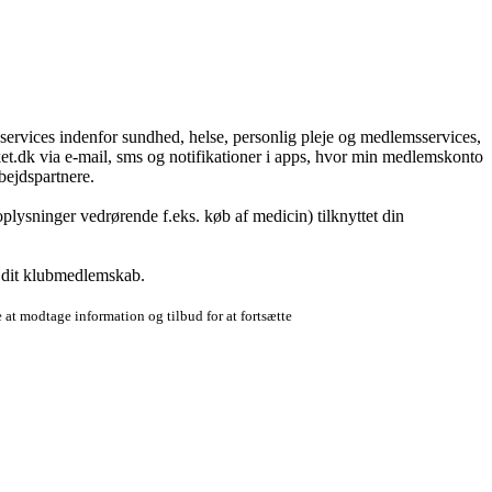
g services indenfor sundhed, helse, personlig pleje og medlemsservices,
t.dk via e-mail, sms og notifikationer i apps, hvor min medlemskonto
bejdspartnere.
plysninger vedrørende f.eks. køb af medicin) tilknyttet din
r dit klubmedlemskab.
 at modtage information og tilbud for at fortsætte