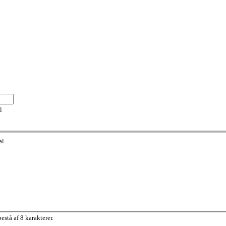
l
al
stå af 8 karakterer.