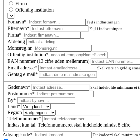
Firma
Offentlig institution
Fornavn*
Fejl i indtastningen
Efternavn*
Fejl i indtastningen
Firma*
Afdeling
Momsreg.nr.
Offentlig institution*
EAN nummer (13 cifre uden mellemrum)
Email adresse*
Skal være en gyldig emai
Gentag e-mail*
Gadenavn*
Skal indeholde minimum ét t
Postnummer
*
By*
Land*
Region
Telefonnummer*
Indtast kun tal. Telefonnummeret skal indeholde mindst 8 cifre.
Adgangskode*
Dit kodeord skal minimum be