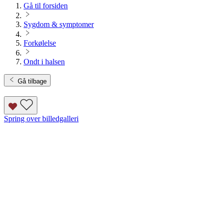
Gå til forsiden
Sygdom & symptomer
Forkølelse
Ondt i halsen
Gå tilbage
Spring over billedgalleri