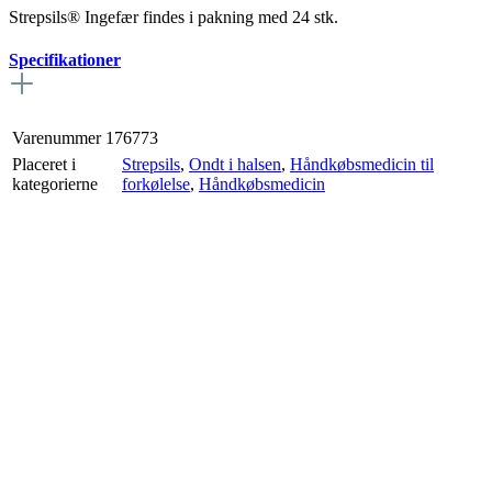
Strepsils® Ingefær findes i pakning med 24 stk.
Specifikationer
Varenummer
176773
Placeret i
Strepsils
,
Ondt i halsen
,
Håndkøbsmedicin til
kategorierne
forkølelse
,
Håndkøbsmedicin