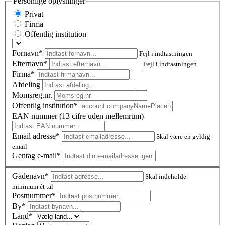
Personlige oplysninger
Privat
Firma
Offentlig institution
Fornavn*
Fejl i indtastningen
Efternavn*
Fejl i indtastningen
Firma*
Afdeling
Momsreg.nr.
Offentlig institution*
EAN nummer (13 cifre uden mellemrum)
Email adresse*
Skal være en gyldig
email
Gentag e-mail*
Gadenavn*
Skal indeholde
minimum ét tal
Postnummer
*
By*
Land*