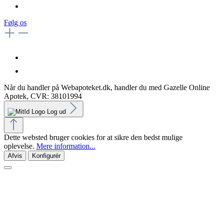
Følg os
Når du handler på Webapoteket.dk, handler du med Gazelle Online
Apotek, CVR: 38101994
Log ud
Dette websted bruger cookies for at sikre den bedst mulige
oplevelse.
Mere information...
Afvis
Konfigurér