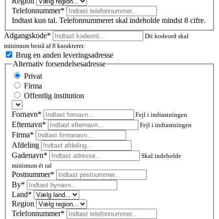
Region
Telefonnummer*
Indtast kun tal. Telefonnummeret skal indeholde mindst 8 cifre.
Adgangskode*
Dit kodeord skal
minimum bestå af 8 karakterer.
Brug en anden leveringsadresse
Alternativ forsendelsesadresse
Privat
Firma
Offentlig institution
Fornavn*
Fejl i indtastningen
Efternavn*
Fejl i indtastningen
Firma*
Afdeling
Gadenavn*
Skal indeholde
minimum ét tal
Postnummer
*
By*
Land*
Region
Telefonnummer*