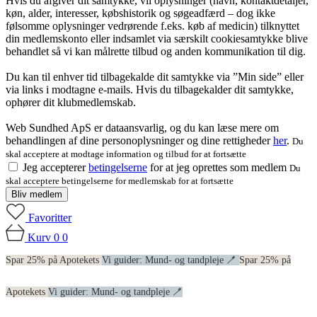
Hvis du afgiver dit samtykke, vil oplysninger (navn, kontaktdetaljer,
køn, alder, interesser, købshistorik og søgeadfærd – dog ikke
følsomme oplysninger vedrørende f.eks. køb af medicin) tilknyttet
din medlemskonto eller indsamlet via særskilt cookiesamtykke blive
behandlet så vi kan målrette tilbud og anden kommunikation til dig.
Du kan til enhver tid tilbagekalde dit samtykke via ”Min side” eller
via links i modtagne e-mails. Hvis du tilbagekalder dit samtykke,
ophører dit klubmedlemskab.
Web Sundhed ApS er dataansvarlig, og du kan læse mere om
behandlingen af dine personoplysninger og dine rettigheder
her
.
Du
skal acceptere at modtage information og tilbud for at fortsætte
Jeg accepterer
betingelserne
for at jeg oprettes som medlem
Du
skal acceptere betingelserne for medlemskab for at fortsætte
Bliv medlem
Favoritter
Kurv
0
0
Spar 25% på Apotekets
Vi guider: Mund- og tandpleje 🪥
Spar 25% på
Apotekets
Vi guider: Mund- og tandpleje 🪥