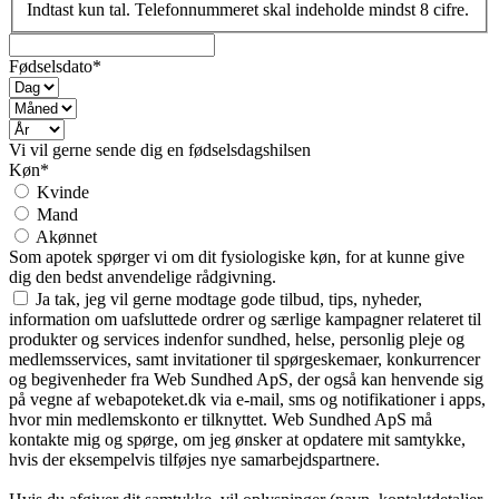
Indtast kun tal. Telefonnummeret skal indeholde mindst 8 cifre.
Fødselsdato*
Vi vil gerne sende dig en fødselsdagshilsen
Køn*
Kvinde
Mand
Akønnet
Som apotek spørger vi om dit fysiologiske køn, for at kunne give
dig den bedst anvendelige rådgivning.
Ja tak, jeg vil gerne modtage gode tilbud, tips, nyheder,
information om uafsluttede ordrer og særlige kampagner relateret til
produkter og services indenfor sundhed, helse, personlig pleje og
medlemsservices, samt invitationer til spørgeskemaer, konkurrencer
og begivenheder fra Web Sundhed ApS, der også kan henvende sig
på vegne af webapoteket.dk via e-mail, sms og notifikationer i apps,
hvor min medlemskonto er tilknyttet. Web Sundhed ApS må
kontakte mig og spørge, om jeg ønsker at opdatere mit samtykke,
hvis der eksempelvis tilføjes nye samarbejdspartnere.