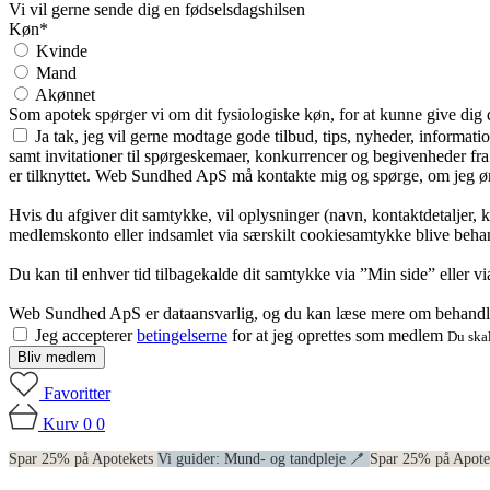
Vi vil gerne sende dig en fødselsdagshilsen
Køn*
Kvinde
Mand
Akønnet
Som apotek spørger vi om dit fysiologiske køn, for at kunne give dig
Ja tak, jeg vil gerne modtage gode tilbud, tips, nyheder, informat
samt invitationer til spørgeskemaer, konkurrencer og begivenheder f
er tilknyttet. Web Sundhed ApS må kontakte mig og spørge, om jeg øns
Hvis du afgiver dit samtykke, vil oplysninger (navn, kontaktdetaljer, 
medlemskonto eller indsamlet via særskilt cookiesamtykke blive behan
Du kan til enhver tid tilbagekalde dit samtykke via ”Min side” eller 
Web Sundhed ApS er dataansvarlig, og du kan læse mere om behandli
Jeg accepterer
betingelserne
for at jeg oprettes som medlem
Du skal
Bliv medlem
Favoritter
Kurv
0
0
Spar 25% på Apotekets
Vi guider: Mund- og tandpleje 🪥
Spar 25% på Apot