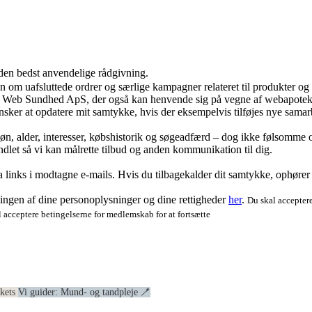
 den bedst anvendelige rådgivning.
ion om uafsluttede ordrer og særlige kampagner relateret til produkter o
ra Web Sundhed ApS, der også kan henvende sig på vegne af webapoteke
ker at opdatere mit samtykke, hvis der eksempelvis tilføjes nye samar
køn, alder, interesser, købshistorik og søgeadfærd – dog ikke følsomme o
dlet så vi kan målrette tilbud og anden kommunikation til dig.
via links i modtagne e-mails. Hvis du tilbagekalder dit samtykke, ophøre
ngen af dine personoplysninger og dine rettigheder
her
.
Du skal acceptere
 acceptere betingelserne for medlemskab for at fortsætte
ekets
Vi guider: Mund- og tandpleje 🪥