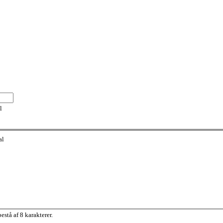
l
al
stå af 8 karakterer.