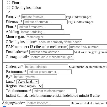
Firma
Offentlig institution
Fornavn*
Fejl i indtastningen
Efternavn*
Fejl i indtastningen
Firma*
Afdeling
Momsreg.nr.
Offentlig institution*
EAN nummer (13 cifre uden mellemrum)
Email adresse*
Skal være en gyldig emai
Gentag e-mail*
Gadenavn*
Skal indeholde minimum ét t
Postnummer
*
By*
Land*
Region
Telefonnummer*
Indtast kun tal. Telefonnummeret skal indeholde mindst 8 cifre.
Adgangskode*
Dit kodeord skal minimum be