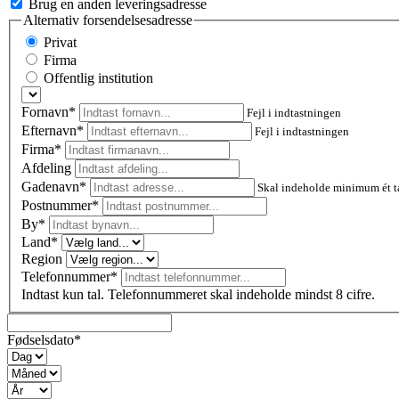
Brug en anden leveringsadresse
Alternativ forsendelsesadresse
Privat
Firma
Offentlig institution
Fornavn*
Fejl i indtastningen
Efternavn*
Fejl i indtastningen
Firma*
Afdeling
Gadenavn*
Skal indeholde minimum ét t
Postnummer
*
By*
Land*
Region
Telefonnummer*
Indtast kun tal. Telefonnummeret skal indeholde mindst 8 cifre.
Fødselsdato*