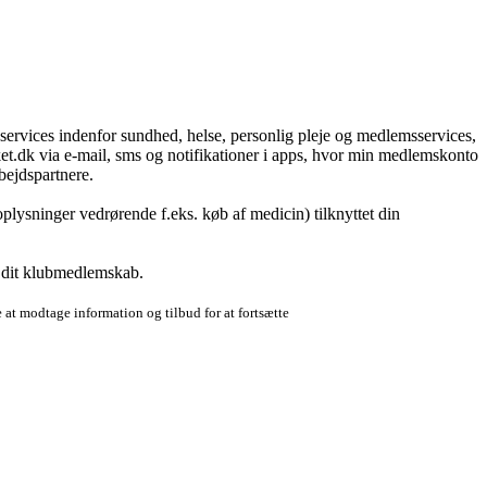
g services indenfor sundhed, helse, personlig pleje og medlemsservices,
t.dk via e-mail, sms og notifikationer i apps, hvor min medlemskonto
bejdspartnere.
plysninger vedrørende f.eks. køb af medicin) tilknyttet din
r dit klubmedlemskab.
 at modtage information og tilbud for at fortsætte