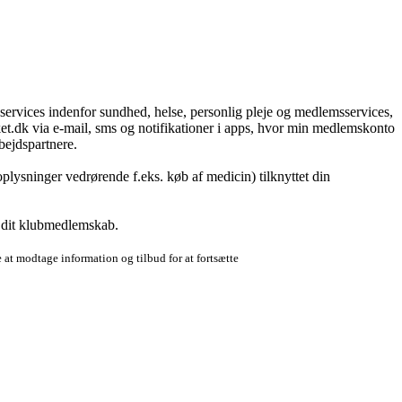
g services indenfor sundhed, helse, personlig pleje og medlemsservices,
t.dk via e-mail, sms og notifikationer i apps, hvor min medlemskonto
bejdspartnere.
plysninger vedrørende f.eks. køb af medicin) tilknyttet din
r dit klubmedlemskab.
 at modtage information og tilbud for at fortsætte