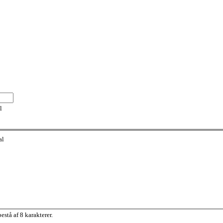
l
al
stå af 8 karakterer.