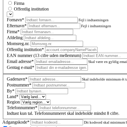
Firma
Offentlig institution
Fornavn*
Fejl i indtastningen
Efternavn*
Fejl i indtastningen
Firma*
Afdeling
Momsreg.nr.
Offentlig institution*
EAN nummer (13 cifre uden mellemrum)
Email adresse*
Skal være en gyldig emai
Gentag e-mail*
Gadenavn*
Skal indeholde minimum ét t
Postnummer
*
By*
Land*
Region
Telefonnummer*
Indtast kun tal. Telefonnummeret skal indeholde mindst 8 cifre.
Adgangskode*
Dit kodeord skal minimum be