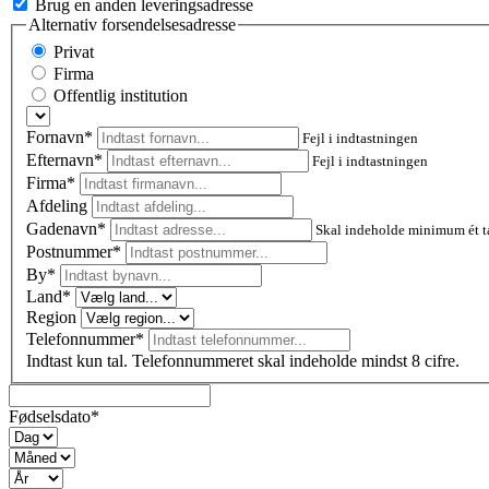
Brug en anden leveringsadresse
Alternativ forsendelsesadresse
Privat
Firma
Offentlig institution
Fornavn*
Fejl i indtastningen
Efternavn*
Fejl i indtastningen
Firma*
Afdeling
Gadenavn*
Skal indeholde minimum ét t
Postnummer
*
By*
Land*
Region
Telefonnummer*
Indtast kun tal. Telefonnummeret skal indeholde mindst 8 cifre.
Fødselsdato*