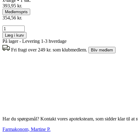
x-large • 1 stk.
393,95 kr.
Medlemspris
354,56 kr.
Læg i kurv
På lager - Levering 1-3 hverdage
Fri fragt over 249 kr. som klubmedlem.
Bliv medlem
Har du spørgsmål? Kontakt vores apoteksteam, som sidder klar til at r
Farmakonom, Martine P.