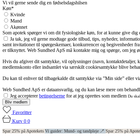
Vi vil gerne sende dig en fødselsdagshilsen
Køn*
Kvinde
Mand
Akønnet
Som apotek spørger vi om dit fysiologiske køn, for at kunne give dig
Ja tak, jeg vil gerne modtage gode tilbud, tips, nyheder, informat
samt invitationer til spørgeskemaer, konkurrencer og begivenheder f
er tilknyttet. Web Sundhed ApS må kontakte mig og spørge, om jeg øns
Hvis du afgiver dit samtykke, vil oplysninger (navn, kontaktdetaljer, 
medlemskonto eller indsamlet via særskilt cookiesamtykke blive behan
Du kan til enhver tid tilbagekalde dit samtykke via ”Min side” eller 
Web Sundhed ApS er dataansvarlig, og du kan læse mere om behandli
Jeg accepterer
betingelserne
for at jeg oprettes som medlem
Du skal
Bliv medlem
Favoritter
Kurv
0
0
Spar 25% på Apotekets
Vi guider: Mund- og tandpleje 🪥
Spar 25% på Apot