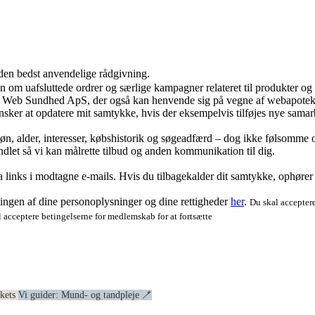
 den bedst anvendelige rådgivning.
ion om uafsluttede ordrer og særlige kampagner relateret til produkter o
ra Web Sundhed ApS, der også kan henvende sig på vegne af webapoteke
ker at opdatere mit samtykke, hvis der eksempelvis tilføjes nye samar
køn, alder, interesser, købshistorik og søgeadfærd – dog ikke følsomme o
dlet så vi kan målrette tilbud og anden kommunikation til dig.
via links i modtagne e-mails. Hvis du tilbagekalder dit samtykke, ophøre
ngen af dine personoplysninger og dine rettigheder
her
.
Du skal acceptere
 acceptere betingelserne for medlemskab for at fortsætte
ekets
Vi guider: Mund- og tandpleje 🪥