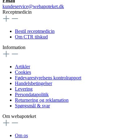
Email
kundeservice@webapoteket.dk
Receptmedicin
Bestil receptmedicin
Om CTR tilskud
Information
Artikler
Cookies
Fødevarestyrelsens kontrolrapport
Handelsbetingelser
Levering
Persondatapolitik
Returnering og reklamation
Spørgsmål & svar
Om webapoteket
Om os