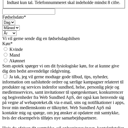
Indtast kun tal. Telefonnummeret skal indeholde mindst 8 cifre.
Fødselsdato*
Vi vil gerne sende dig en fødselsdagshilsen
Køn*
Kvinde
Mand
Akønnet
Som apotek spørger vi om dit fysiologiske køn, for at kunne give
dig den bedst anvendelige rådgivning.
Ja tak, jeg vil gerne modtage gode tilbud, tips, nyheder,
information om uafsluttede ordrer og særlige kampagner relateret til
produkter og services indenfor sundhed, helse, personlig pleje og
medlemsservices, samt invitationer til spørgeskemaer, konkurrencer
og begivenheder fra Web Sundhed ApS, der også kan henvende sig
på vegne af webapoteket.dk via e-mail, sms og notifikationer i apps,
hvor min medlemskonto er tilknyttet. Web Sundhed ApS må
kontakte mig og spørge, om jeg ønsker at opdatere mit samtykke,
hvis der eksempelvis tilføjes nye samarbejdspartnere.