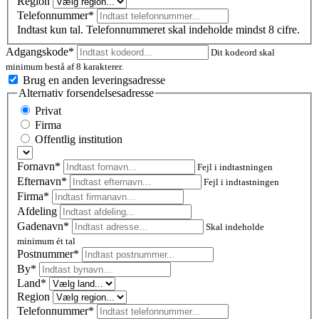
Region
Telefonnummer*
Indtast kun tal. Telefonnummeret skal indeholde mindst 8 cifre.
Adgangskode*
Dit kodeord skal
minimum bestå af 8 karakterer.
Brug en anden leveringsadresse
Alternativ forsendelsesadresse
Privat
Firma
Offentlig institution
Fornavn*
Fejl i indtastningen
Efternavn*
Fejl i indtastningen
Firma*
Afdeling
Gadenavn*
Skal indeholde
minimum ét tal
Postnummer
*
By*
Land*
Region
Telefonnummer*