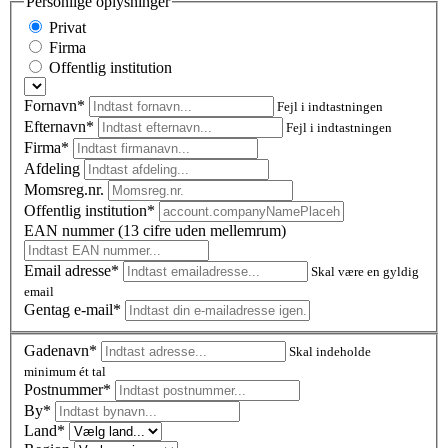
Personlige oplysninger
Privat
Firma
Offentlig institution
Fornavn*
Fejl i indtastningen
Efternavn*
Fejl i indtastningen
Firma*
Afdeling
Momsreg.nr.
Offentlig institution*
EAN nummer (13 cifre uden mellemrum)
Email adresse*
Skal være en gyldig
email
Gentag e-mail*
Gadenavn*
Skal indeholde
minimum ét tal
Postnummer
*
By*
Land*