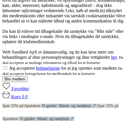
Hvis du afgiver dit samtykke, vil oplysninger (navn, kontaktdetaljer,
køn, alder, interesser, købshistorik og søgeadfærd – dog ikke
følsomme oplysninger vedrørende f.eks. køb af medicin) tilknyttet
din medlemskonto eller indsamlet via særskilt cookiesamtykke blive
behandlet så vi kan målrette tilbud og anden kommunikation til dig.
Du kan til enhver tid tilbagekalde dit samtykke via ”Min side” eller
via links i modtagne e-mails. Hvis du tilbagekalder dit samtykke,
ophører dit klubmedlemskab.
Web Sundhed ApS er dataansvarlig, og du kan læse mere om
behandlingen af dine personoplysninger og dine rettigheder
her
.
Du
skal acceptere at modtage information og tilbud for at fortsætte
Jeg accepterer
betingelserne
for at jeg oprettes som medlem
Du
skal acceptere betingelserne for medlemskab for at fortsætte
Bliv medlem
Favoritter
Kurv
0
0
Spar 25% på Apotekets
Vi guider: Mund- og tandpleje 🪥
Spar 25% på
Apotekets
Vi guider: Mund- og tandpleje 🪥