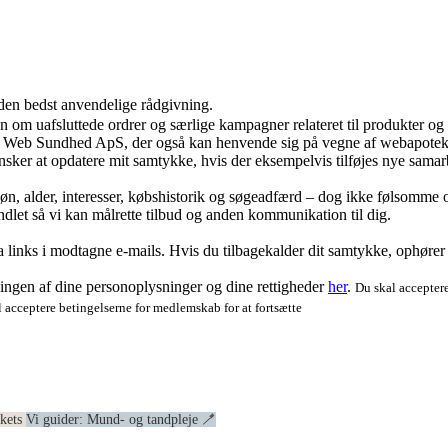
 den bedst anvendelige rådgivning.
ion om uafsluttede ordrer og særlige kampagner relateret til produkter o
ra Web Sundhed ApS, der også kan henvende sig på vegne af webapoteke
ker at opdatere mit samtykke, hvis der eksempelvis tilføjes nye samar
køn, alder, interesser, købshistorik og søgeadfærd – dog ikke følsomme o
dlet så vi kan målrette tilbud og anden kommunikation til dig.
via links i modtagne e-mails. Hvis du tilbagekalder dit samtykke, ophøre
ngen af dine personoplysninger og dine rettigheder
her
.
Du skal acceptere
 acceptere betingelserne for medlemskab for at fortsætte
ekets
Vi guider: Mund- og tandpleje 🪥