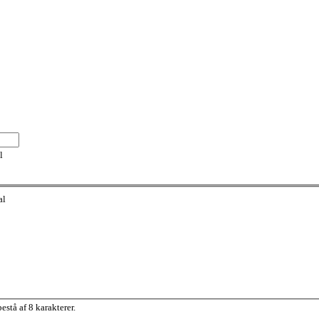
l
al
stå af 8 karakterer.