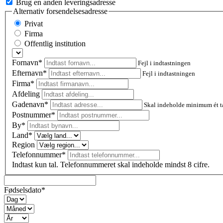
Brug en anden leveringsadresse
Alternativ forsendelsesadresse
Privat
Firma
Offentlig institution
Fornavn*
Fejl i indtastningen
Efternavn*
Fejl i indtastningen
Firma*
Afdeling
Gadenavn*
Skal indeholde minimum ét t
Postnummer
*
By*
Land*
Region
Telefonnummer*
Indtast kun tal. Telefonnummeret skal indeholde mindst 8 cifre.
Fødselsdato*