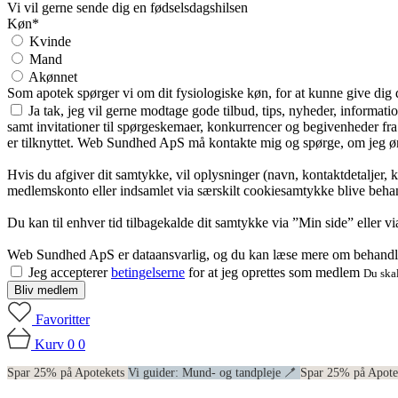
Vi vil gerne sende dig en fødselsdagshilsen
Køn*
Kvinde
Mand
Akønnet
Som apotek spørger vi om dit fysiologiske køn, for at kunne give dig
Ja tak, jeg vil gerne modtage gode tilbud, tips, nyheder, informat
samt invitationer til spørgeskemaer, konkurrencer og begivenheder f
er tilknyttet. Web Sundhed ApS må kontakte mig og spørge, om jeg øns
Hvis du afgiver dit samtykke, vil oplysninger (navn, kontaktdetaljer, 
medlemskonto eller indsamlet via særskilt cookiesamtykke blive behan
Du kan til enhver tid tilbagekalde dit samtykke via ”Min side” eller 
Web Sundhed ApS er dataansvarlig, og du kan læse mere om behandli
Jeg accepterer
betingelserne
for at jeg oprettes som medlem
Du skal
Bliv medlem
Favoritter
Kurv
0
0
Spar 25% på Apotekets
Vi guider: Mund- og tandpleje 🪥
Spar 25% på Apot