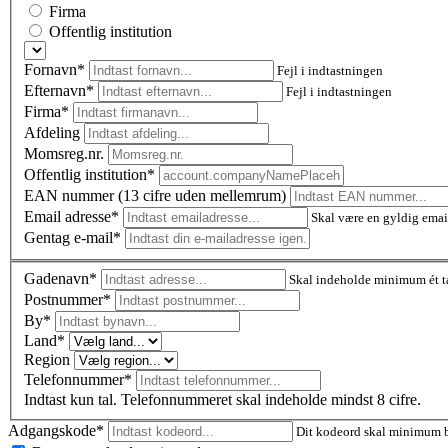
Firma
Offentlig institution
Fornavn*
Fejl i indtastningen
Efternavn*
Fejl i indtastningen
Firma*
Afdeling
Momsreg.nr.
Offentlig institution*
EAN nummer (13 cifre uden mellemrum)
Email adresse*
Skal være en gyldig emai
Gentag e-mail*
Gadenavn*
Skal indeholde minimum ét t
Postnummer
*
By*
Land*
Region
Telefonnummer*
Indtast kun tal. Telefonnummeret skal indeholde mindst 8 cifre.
Adgangskode*
Dit kodeord skal minimum be