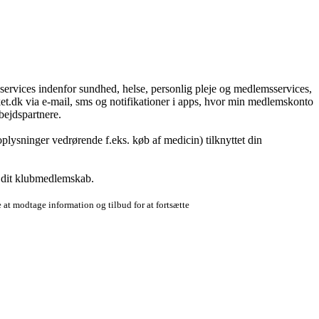
g services indenfor sundhed, helse, personlig pleje og medlemsservices,
t.dk via e-mail, sms og notifikationer i apps, hvor min medlemskonto
bejdspartnere.
plysninger vedrørende f.eks. køb af medicin) tilknyttet din
r dit klubmedlemskab.
 at modtage information og tilbud for at fortsætte