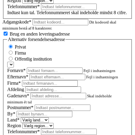
Region
Telefonnummer*
Indtast kun tal. Telefonnummeret skal indeholde mindst 8 cifre.
Adgangskode*
Dit kodeord skal
minimum bestå af 8 karakterer.
Brug en anden leveringsadresse
Alternativ forsendelsesadresse
Privat
Firma
Offentlig institution
Fornavn*
Fejl i indtastningen
Efternavn*
Fejl i indtastningen
Firma*
Afdeling
Gadenavn*
Skal indeholde
minimum ét tal
Postnummer
*
By*
Land*
Region
Telefonnummer*