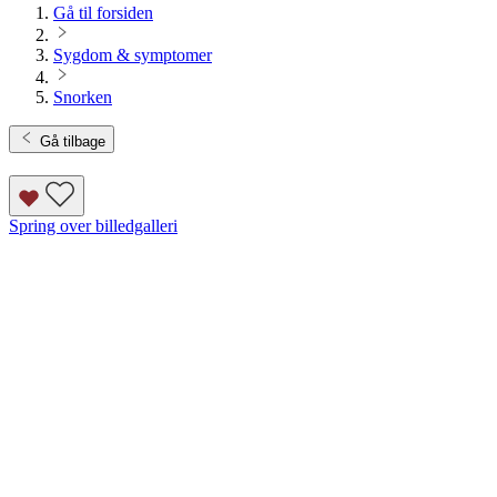
Gå til forsiden
Sygdom & symptomer
Snorken
Gå tilbage
Spring over billedgalleri