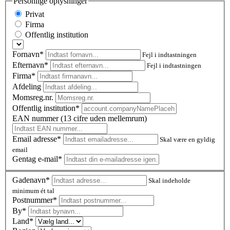
Personlige oplysninger
Privat
Firma
Offentlig institution
Fornavn*
Fejl i indtastningen
Efternavn*
Fejl i indtastningen
Firma*
Afdeling
Momsreg.nr.
Offentlig institution*
EAN nummer (13 cifre uden mellemrum)
Email adresse*
Skal være en gyldig
email
Gentag e-mail*
Gadenavn*
Skal indeholde
minimum ét tal
Postnummer
*
By*
Land*