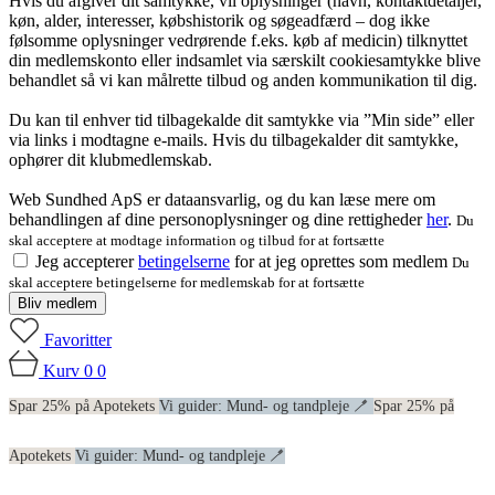
Hvis du afgiver dit samtykke, vil oplysninger (navn, kontaktdetaljer,
køn, alder, interesser, købshistorik og søgeadfærd – dog ikke
følsomme oplysninger vedrørende f.eks. køb af medicin) tilknyttet
din medlemskonto eller indsamlet via særskilt cookiesamtykke blive
behandlet så vi kan målrette tilbud og anden kommunikation til dig.
Du kan til enhver tid tilbagekalde dit samtykke via ”Min side” eller
via links i modtagne e-mails. Hvis du tilbagekalder dit samtykke,
ophører dit klubmedlemskab.
Web Sundhed ApS er dataansvarlig, og du kan læse mere om
behandlingen af dine personoplysninger og dine rettigheder
her
.
Du
skal acceptere at modtage information og tilbud for at fortsætte
Jeg accepterer
betingelserne
for at jeg oprettes som medlem
Du
skal acceptere betingelserne for medlemskab for at fortsætte
Bliv medlem
Favoritter
Kurv
0
0
Spar 25% på Apotekets
Vi guider: Mund- og tandpleje 🪥
Spar 25% på
Apotekets
Vi guider: Mund- og tandpleje 🪥