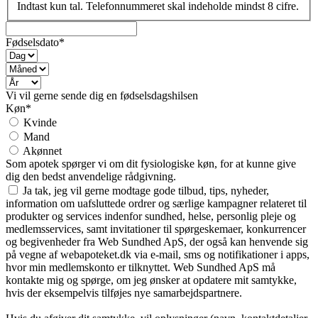
Indtast kun tal. Telefonnummeret skal indeholde mindst 8 cifre.
Fødselsdato*
Vi vil gerne sende dig en fødselsdagshilsen
Køn*
Kvinde
Mand
Akønnet
Som apotek spørger vi om dit fysiologiske køn, for at kunne give
dig den bedst anvendelige rådgivning.
Ja tak, jeg vil gerne modtage gode tilbud, tips, nyheder,
information om uafsluttede ordrer og særlige kampagner relateret til
produkter og services indenfor sundhed, helse, personlig pleje og
medlemsservices, samt invitationer til spørgeskemaer, konkurrencer
og begivenheder fra Web Sundhed ApS, der også kan henvende sig
på vegne af webapoteket.dk via e-mail, sms og notifikationer i apps,
hvor min medlemskonto er tilknyttet. Web Sundhed ApS må
kontakte mig og spørge, om jeg ønsker at opdatere mit samtykke,
hvis der eksempelvis tilføjes nye samarbejdspartnere.