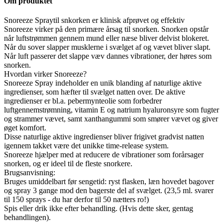
Om produktet
Snoreeze Spraytil snkorken er klinisk afprøvet og effektiv
Snoreeze virker på den primære årsag til snorken. Snorken opstår
når luftstrømmen gennem mund eller næse bliver delvist blokeret.
Når du sover slapper musklerne i svælget af og vævet bliver slapt.
Når luft passerer det slappe væv dannes vibrationer, der høres som
snorken.
Hvordan virker Snoreeze?
Snoreeze Spray indeholder en unik blanding af naturlige aktive
ingredienser, som hæfter til svælget natten over. De aktive
ingredienser er bl.a. pebermynteolie som forbedrer
luftgennemstrømning, vitamin E og natrium hyaluronsyre som fugter
og strammer vævet, samt xanthangummi som smører vævet og giver
øget komfort.
Disse naturlige aktive ingredienser bliver frigivet gradvist natten
igennem takket være det unikke time-release system.
Snoreeze hjælper med at reducere de vibrationer som forårsager
snorken, og er ideel til de fleste snorkere.
Brugsanvisning:
Bruges umiddelbart før sengetid: ryst flasken, læn hovedet bagover
og spray 3 gange mod den bagerste del af svælget. (23,5 ml. svarer
til 150 sprays - du har derfor til 50 nætters ro!)
Spis eller drik ikke efter behandling. (Hvis dette sker, gentag
behandlingen).