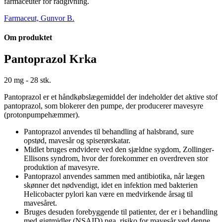
farmaceuter for rådgivning.
Farmaceut, Gunvor B.
Om produktet
Pantoprazol Krka
20 mg - 28 stk.
Pantoprazol er et håndkøbslægemiddel der indeholder det aktive stof
pantoprazol, som blokerer den pumpe, der producerer mavesyre
(protonpumpehæmmer).
Pantoprazol anvendes til behandling af halsbrand, sure
opstød, mavesår og spiserørskatar.
Midlet bruges endvidere ved den sjældne sygdom, Zollinger-
Ellisons syndrom, hvor der forekommer en overdreven stor
produktion af mavesyre.
Pantoprazol anvendes sammen med antibiotika, når lægen
skønner det nødvendigt, idet en infektion med bakterien
Helicobacter pylori kan være en medvirkende årsag til
mavesåret.
Bruges desuden forebyggende til patienter, der er i behandling
med gigtmidler (NSAID) pga. risiko for mavesår ved denne