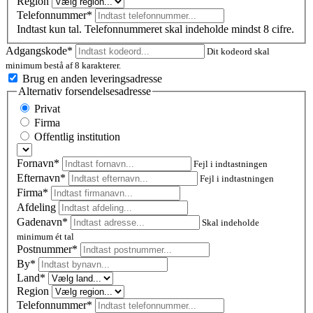
Region
Telefonnummer*
Indtast kun tal. Telefonnummeret skal indeholde mindst 8 cifre.
Adgangskode*
Dit kodeord skal
minimum bestå af 8 karakterer.
Brug en anden leveringsadresse
Alternativ forsendelsesadresse
Privat
Firma
Offentlig institution
Fornavn*
Fejl i indtastningen
Efternavn*
Fejl i indtastningen
Firma*
Afdeling
Gadenavn*
Skal indeholde
minimum ét tal
Postnummer
*
By*
Land*
Region
Telefonnummer*