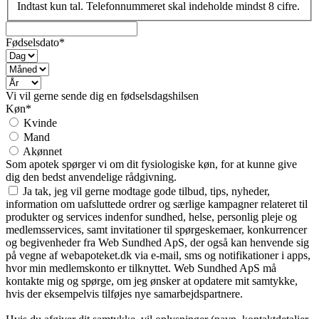
Indtast kun tal. Telefonnummeret skal indeholde mindst 8 cifre.
Fødselsdato*
Vi vil gerne sende dig en fødselsdagshilsen
Køn*
Kvinde
Mand
Akønnet
Som apotek spørger vi om dit fysiologiske køn, for at kunne give
dig den bedst anvendelige rådgivning.
Ja tak, jeg vil gerne modtage gode tilbud, tips, nyheder,
information om uafsluttede ordrer og særlige kampagner relateret til
produkter og services indenfor sundhed, helse, personlig pleje og
medlemsservices, samt invitationer til spørgeskemaer, konkurrencer
og begivenheder fra Web Sundhed ApS, der også kan henvende sig
på vegne af webapoteket.dk via e-mail, sms og notifikationer i apps,
hvor min medlemskonto er tilknyttet. Web Sundhed ApS må
kontakte mig og spørge, om jeg ønsker at opdatere mit samtykke,
hvis der eksempelvis tilføjes nye samarbejdspartnere.