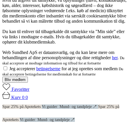
Hvis du afgiver dit samtykke, vil oplysninger (navn, kontaktdetaljer,
køn, alder, interesser, købshistorik og søgeadfærd – dog ikke
følsomme oplysninger vedrørende f.eks. køb af medicin) tilknyttet
din medlemskonto eller indsamlet via særskilt cookiesamtykke blive
behandlet så vi kan målrette tilbud og anden kommunikation til dig.
Du kan til enhver tid tilbagekalde dit samtykke via ”Min side” eller
via links i modtagne e-mails. Hvis du tilbagekalder dit samtykke,
ophører dit klubmedlemskab.
Web Sundhed ApS er dataansvarlig, og du kan læse mere om
behandlingen af dine personoplysninger og dine rettigheder
her
.
Du
skal acceptere at modtage information og tilbud for at fortsætte
Jeg accepterer
betingelserne
for at jeg oprettes som medlem
Du
skal acceptere betingelserne for medlemskab for at fortsætte
Bliv medlem
Favoritter
Kurv
0
0
Spar 25% på Apotekets
Vi guider: Mund- og tandpleje 🪥
Spar 25% på
Apotekets
Vi guider: Mund- og tandpleje 🪥