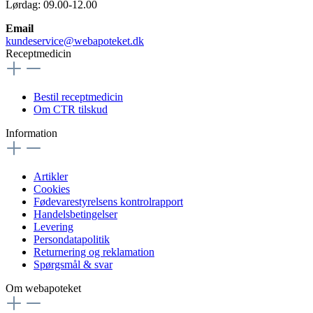
Lørdag: 09.00-12.00
Email
kundeservice@webapoteket.dk
Receptmedicin
Bestil receptmedicin
Om CTR tilskud
Information
Artikler
Cookies
Fødevarestyrelsens kontrolrapport
Handelsbetingelser
Levering
Persondatapolitik
Returnering og reklamation
Spørgsmål & svar
Om webapoteket