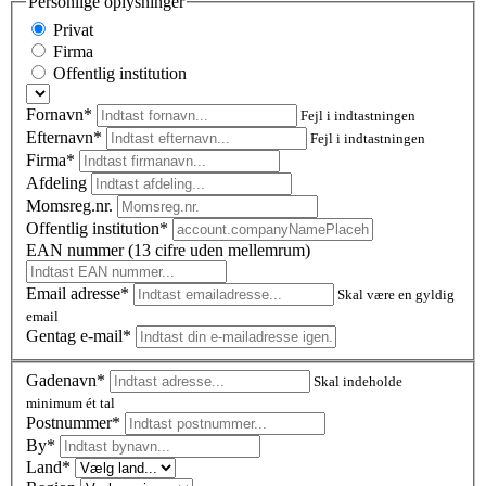
Personlige oplysninger
Privat
Firma
Offentlig institution
Fornavn*
Fejl i indtastningen
Efternavn*
Fejl i indtastningen
Firma*
Afdeling
Momsreg.nr.
Offentlig institution*
EAN nummer (13 cifre uden mellemrum)
Email adresse*
Skal være en gyldig
email
Gentag e-mail*
Gadenavn*
Skal indeholde
minimum ét tal
Postnummer
*
By*
Land*