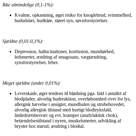
Ikke almindelige (0,1-1%):
Kvalme, opkastning, øget risiko for knoglebrud, svimmelhed,
hududslæt, hudkløe, sløret syn, søvnforstyrrelser.
Sjældne (0,01-0,1%):
Depression, hallucinationer, konfusion, mundtørhed,
ledsmerter, ændring af smagssans, vægtændring,
synsforstyrrelser, feber.
Meget sjældne (under 0,01%):
Leverskade, øget tendens til blødning pga. fald i antallet af
blodplader, alvorlig hudreaktion, overfølsomhed over for lys,
allergisk hævelse i ansigtet, mundhulen og strubehovedet,
alvorlig allergisk tilstand med hurtigt blodtryksfald,
åndedrætsbesvær og evt. kramper (anafylaktisk chok),
betændelsestilstand i nyren, muskelsmerter, udvikling af
bryster hos mænd, ændring i blodtal.