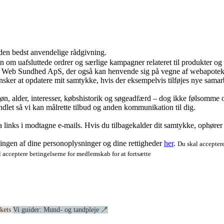
 den bedst anvendelige rådgivning.
ion om uafsluttede ordrer og særlige kampagner relateret til produkter o
ra Web Sundhed ApS, der også kan henvende sig på vegne af webapoteke
ker at opdatere mit samtykke, hvis der eksempelvis tilføjes nye samar
køn, alder, interesser, købshistorik og søgeadfærd – dog ikke følsomme o
dlet så vi kan målrette tilbud og anden kommunikation til dig.
via links i modtagne e-mails. Hvis du tilbagekalder dit samtykke, ophøre
ngen af dine personoplysninger og dine rettigheder
her
.
Du skal acceptere
 acceptere betingelserne for medlemskab for at fortsætte
ekets
Vi guider: Mund- og tandpleje 🪥