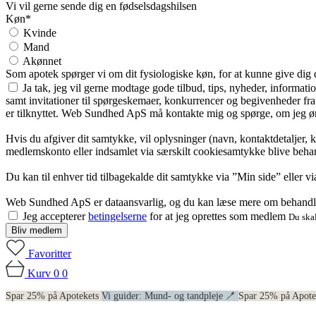
Vi vil gerne sende dig en fødselsdagshilsen
Køn*
Kvinde
Mand
Akønnet
Som apotek spørger vi om dit fysiologiske køn, for at kunne give dig
Ja tak, jeg vil gerne modtage gode tilbud, tips, nyheder, informat
samt invitationer til spørgeskemaer, konkurrencer og begivenheder f
er tilknyttet. Web Sundhed ApS må kontakte mig og spørge, om jeg øns
Hvis du afgiver dit samtykke, vil oplysninger (navn, kontaktdetaljer, 
medlemskonto eller indsamlet via særskilt cookiesamtykke blive behan
Du kan til enhver tid tilbagekalde dit samtykke via ”Min side” eller 
Web Sundhed ApS er dataansvarlig, og du kan læse mere om behandli
Jeg accepterer
betingelserne
for at jeg oprettes som medlem
Du skal
Bliv medlem
Favoritter
Kurv
0
0
Spar 25% på Apotekets
Vi guider: Mund- og tandpleje 🪥
Spar 25% på Apot