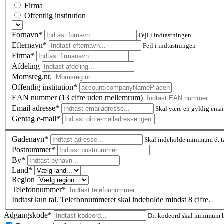
Firma
Offentlig institution
Fornavn*
Fejl i indtastningen
Efternavn*
Fejl i indtastningen
Firma*
Afdeling
Momsreg.nr.
Offentlig institution*
EAN nummer (13 cifre uden mellemrum)
Email adresse*
Skal være en gyldig emai
Gentag e-mail*
Gadenavn*
Skal indeholde minimum ét t
Postnummer
*
By*
Land*
Region
Telefonnummer*
Indtast kun tal. Telefonnummeret skal indeholde mindst 8 cifre.
Adgangskode*
Dit kodeord skal minimum be