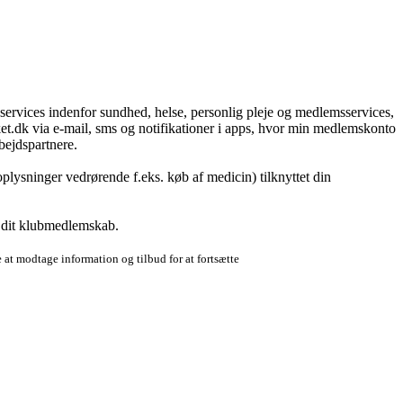
g services indenfor sundhed, helse, personlig pleje og medlemsservices,
t.dk via e-mail, sms og notifikationer i apps, hvor min medlemskonto
bejdspartnere.
plysninger vedrørende f.eks. køb af medicin) tilknyttet din
r dit klubmedlemskab.
 at modtage information og tilbud for at fortsætte