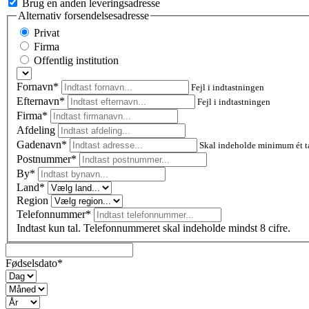
Brug en anden leveringsadresse
Alternativ forsendelsesadresse
Privat
Firma
Offentlig institution
Fornavn*
Fejl i indtastningen
Efternavn*
Fejl i indtastningen
Firma*
Afdeling
Gadenavn*
Skal indeholde minimum ét t
Postnummer
*
By*
Land*
Region
Telefonnummer*
Indtast kun tal. Telefonnummeret skal indeholde mindst 8 cifre.
Fødselsdato*