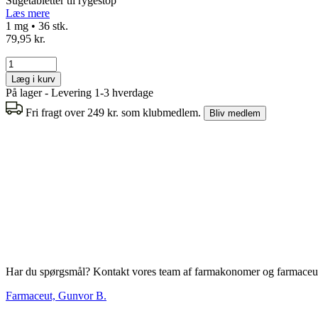
Sugetabletter til rygestop
Læs mere
1 mg • 36 stk.
79,95 kr.
Læg i kurv
På lager - Levering 1-3 hverdage
Fri fragt over 249 kr. som klubmedlem.
Bliv medlem
Har du spørgsmål? Kontakt vores team af farmakonomer og farmaceut
Farmaceut, Gunvor B.