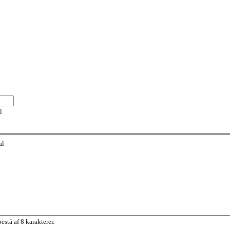
l
al
stå af 8 karakterer.