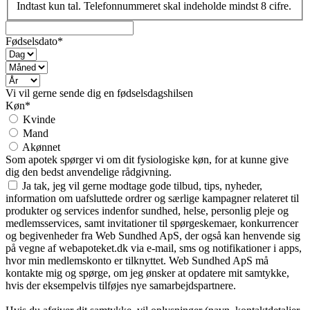
Indtast kun tal. Telefonnummeret skal indeholde mindst 8 cifre.
Fødselsdato*
Vi vil gerne sende dig en fødselsdagshilsen
Køn*
Kvinde
Mand
Akønnet
Som apotek spørger vi om dit fysiologiske køn, for at kunne give
dig den bedst anvendelige rådgivning.
Ja tak, jeg vil gerne modtage gode tilbud, tips, nyheder,
information om uafsluttede ordrer og særlige kampagner relateret til
produkter og services indenfor sundhed, helse, personlig pleje og
medlemsservices, samt invitationer til spørgeskemaer, konkurrencer
og begivenheder fra Web Sundhed ApS, der også kan henvende sig
på vegne af webapoteket.dk via e-mail, sms og notifikationer i apps,
hvor min medlemskonto er tilknyttet. Web Sundhed ApS må
kontakte mig og spørge, om jeg ønsker at opdatere mit samtykke,
hvis der eksempelvis tilføjes nye samarbejdspartnere.