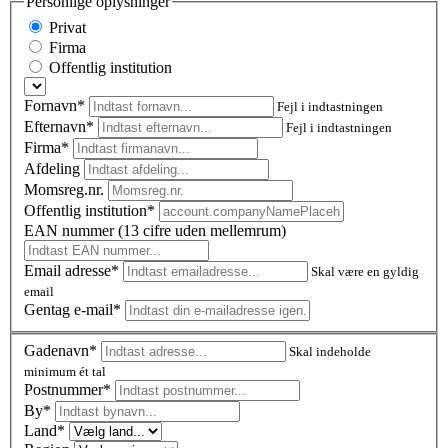
Personlige oplysninger
Privat
Firma
Offentlig institution
Fornavn*
Fejl i indtastningen
Efternavn*
Fejl i indtastningen
Firma*
Afdeling
Momsreg.nr.
Offentlig institution*
EAN nummer (13 cifre uden mellemrum)
Email adresse*
Skal være en gyldig
email
Gentag e-mail*
Gadenavn*
Skal indeholde
minimum ét tal
Postnummer
*
By*
Land*