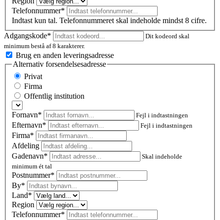
Region
Telefonnummer*
Indtast kun tal. Telefonnummeret skal indeholde mindst 8 cifre.
Adgangskode*
Dit kodeord skal
minimum bestå af 8 karakterer.
Brug en anden leveringsadresse
Alternativ forsendelsesadresse
Privat
Firma
Offentlig institution
Fornavn*
Fejl i indtastningen
Efternavn*
Fejl i indtastningen
Firma*
Afdeling
Gadenavn*
Skal indeholde
minimum ét tal
Postnummer
*
By*
Land*
Region
Telefonnummer*