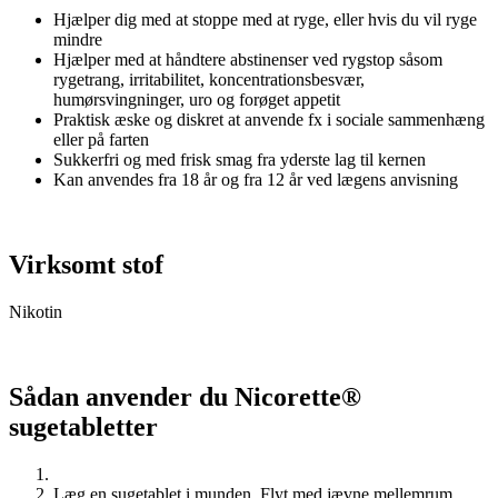
Hjælper dig med at stoppe med at ryge, eller hvis du vil ryge
mindre
Hjælper med at håndtere abstinenser ved rygstop såsom
rygetrang, irritabilitet, koncentrationsbesvær,
humørsvingninger, uro og forøget appetit
Praktisk æske og diskret at anvende fx i sociale sammenhæng
eller på farten
Sukkerfri og med frisk smag fra yderste lag til kernen
Kan anvendes fra 18 år og fra 12 år ved lægens anvisning
Virksomt stof
Nikotin
Sådan anvender du Nicorette®
sugetabletter
Læg en sugetablet i munden. Flyt med jævne mellemrum