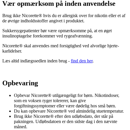
Vær opmærksom på inden anvendelse
Brug ikke Nicorette® hvis du er allergisk over for nikotin eller et af
de øvrige indholdsstoffer angivet i produktet.
Sukkersygepatienter bør være opmærksomme på, at en øget
insulinoptagelse forekommer ved rygeafvænning.
Nicorette® skal anvendes med forsigtighed ved alvorlige hjerte-
karlidelser.
Læs altid indlægssedlen inden brug -
find den her
.
Opbevaring
Opbevar Nicorette® utilgængeligt for børn. Nikotindoser,
som en voksen ryger tolererer, kan give
forgiftningssymptomer eller være dødelig hos små børn.
Du kan opbevare Nicorette® ved almindelig stuetemperatur.
Brug ikke Nicorette® efter den udløbsdato, der står på
pakningen. Udløbsdatoen er den sidste dag i den nævnte
måned.