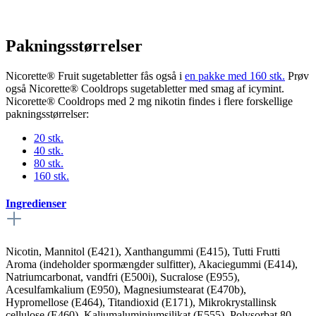
Pakningsstørrelser
Nicorette® Fruit sugetabletter fås også i
en pakke med 160 stk.
Prøv
også Nicorette® Cooldrops sugetabletter med smag af icymint.
Nicorette® Cooldrops med 2 mg nikotin findes i flere forskellige
pakningsstørrelser:
20 stk.
40 stk.
80 stk.
160 stk.
Ingredienser
Nicotin, Mannitol (E421), Xanthangummi (E415), Tutti Frutti
Aroma (indeholder spormængder sulfitter), Akaciegummi (E414),
Natriumcarbonat, vandfri (E500i), Sucralose (E955),
Acesulfamkalium (E950), Magnesiumstearat (E470b),
Hypromellose (E464), Titandioxid (E171), Mikrokrystallinsk
cellulose (E460), Kaliumaluminiumsilikat (E555), Polysorbat 80