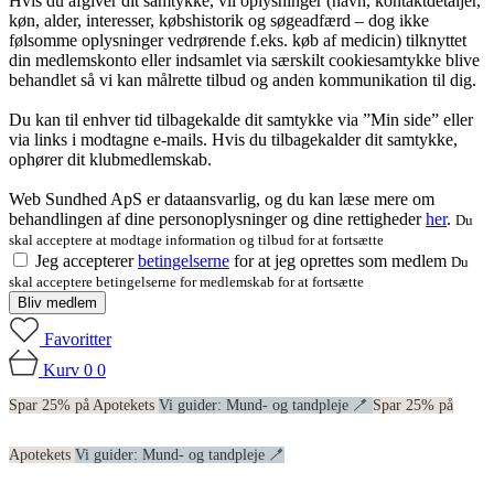
Hvis du afgiver dit samtykke, vil oplysninger (navn, kontaktdetaljer,
køn, alder, interesser, købshistorik og søgeadfærd – dog ikke
følsomme oplysninger vedrørende f.eks. køb af medicin) tilknyttet
din medlemskonto eller indsamlet via særskilt cookiesamtykke blive
behandlet så vi kan målrette tilbud og anden kommunikation til dig.
Du kan til enhver tid tilbagekalde dit samtykke via ”Min side” eller
via links i modtagne e-mails. Hvis du tilbagekalder dit samtykke,
ophører dit klubmedlemskab.
Web Sundhed ApS er dataansvarlig, og du kan læse mere om
behandlingen af dine personoplysninger og dine rettigheder
her
.
Du
skal acceptere at modtage information og tilbud for at fortsætte
Jeg accepterer
betingelserne
for at jeg oprettes som medlem
Du
skal acceptere betingelserne for medlemskab for at fortsætte
Bliv medlem
Favoritter
Kurv
0
0
Spar 25% på Apotekets
Vi guider: Mund- og tandpleje 🪥
Spar 25% på
Apotekets
Vi guider: Mund- og tandpleje 🪥