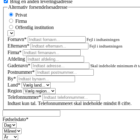
Brug en anden leveringsadresse
Alternativ forsendelsesadresse
Privat
Firma
Offentlig institution
Fornavn*
Fejl i indtastningen
Efternavn*
Fejl i indtastningen
Firma*
Afdeling
Gadenavn*
Skal indeholde minimum ét t
Postnummer
*
By*
Land*
Region
Telefonnummer*
Indtast kun tal. Telefonnummeret skal indeholde mindst 8 cifre.
Fødselsdato*