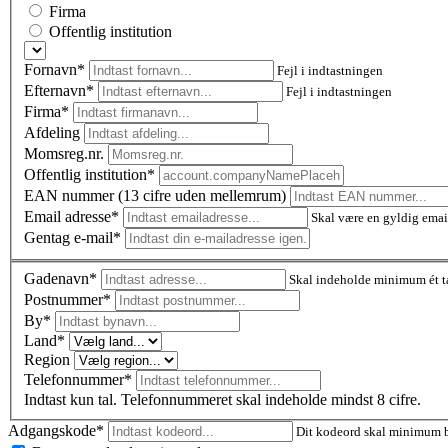
Firma
Offentlig institution
Fornavn*
Fejl i indtastningen
Efternavn*
Fejl i indtastningen
Firma*
Afdeling
Momsreg.nr.
Offentlig institution*
EAN nummer (13 cifre uden mellemrum)
Email adresse*
Skal være en gyldig emai
Gentag e-mail*
Gadenavn*
Skal indeholde minimum ét t
Postnummer
*
By*
Land*
Region
Telefonnummer*
Indtast kun tal. Telefonnummeret skal indeholde mindst 8 cifre.
Adgangskode*
Dit kodeord skal minimum be