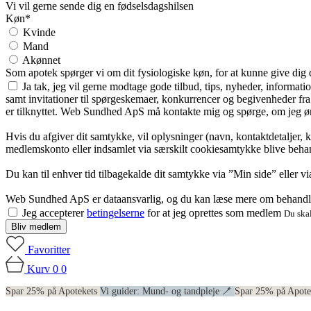
Vi vil gerne sende dig en fødselsdagshilsen
Køn*
Kvinde
Mand
Akønnet
Som apotek spørger vi om dit fysiologiske køn, for at kunne give dig
Ja tak, jeg vil gerne modtage gode tilbud, tips, nyheder, informat
samt invitationer til spørgeskemaer, konkurrencer og begivenheder f
er tilknyttet. Web Sundhed ApS må kontakte mig og spørge, om jeg øns
Hvis du afgiver dit samtykke, vil oplysninger (navn, kontaktdetaljer, 
medlemskonto eller indsamlet via særskilt cookiesamtykke blive behan
Du kan til enhver tid tilbagekalde dit samtykke via ”Min side” eller 
Web Sundhed ApS er dataansvarlig, og du kan læse mere om behandli
Jeg accepterer
betingelserne
for at jeg oprettes som medlem
Du skal
Bliv medlem
Favoritter
Kurv
0
0
Spar 25% på Apotekets
Vi guider: Mund- og tandpleje 🪥
Spar 25% på Apot