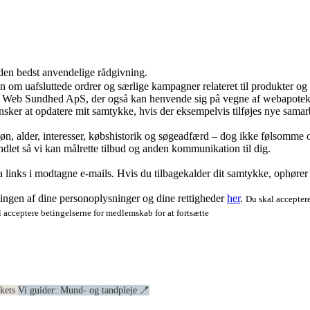
 den bedst anvendelige rådgivning.
ion om uafsluttede ordrer og særlige kampagner relateret til produkter o
ra Web Sundhed ApS, der også kan henvende sig på vegne af webapoteke
ker at opdatere mit samtykke, hvis der eksempelvis tilføjes nye samar
køn, alder, interesser, købshistorik og søgeadfærd – dog ikke følsomme o
dlet så vi kan målrette tilbud og anden kommunikation til dig.
via links i modtagne e-mails. Hvis du tilbagekalder dit samtykke, ophøre
ngen af dine personoplysninger og dine rettigheder
her
.
Du skal acceptere
 acceptere betingelserne for medlemskab for at fortsætte
ekets
Vi guider: Mund- og tandpleje 🪥