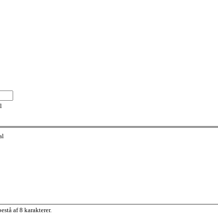
l
al
stå af 8 karakterer.