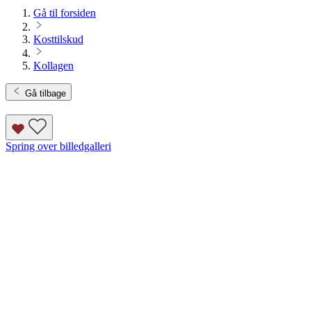
Gå til forsiden
Kosttilskud
Kollagen
Gå tilbage
Spring over billedgalleri