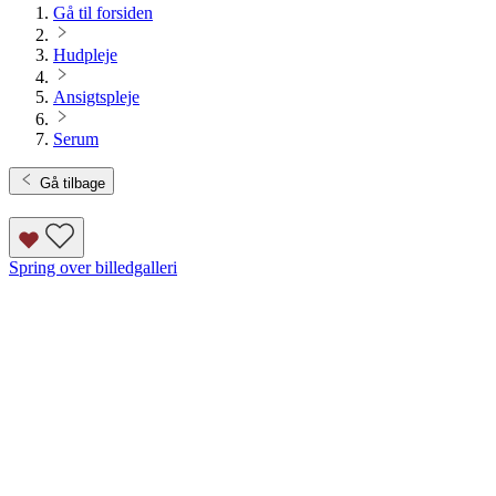
Gå til forsiden
Hudpleje
Ansigtspleje
Serum
Gå tilbage
Spring over billedgalleri