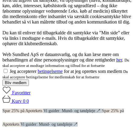
Hvis du afgiver dit samtykke, vil oplysninger (navn, kontaktdetaljer,
køn, alder, interesser, købshistorik og søgeadfærd – dog ikke
følsomme oplysninger vedrørende f.eks. køb af medicin) tilknyttet
din medlemskonto eller indsamlet via særskilt cookiesamtykke blive
behandlet så vi kan målrette tilbud og anden kommunikation til dig.
Du kan til enhver tid tilbagekalde dit samtykke via ”Min side” eller
via links i modtagne e-mails. Hvis du tilbagekalder dit samtykke,
ophører dit klubmedlemskab.
Web Sundhed ApS er dataansvarlig, og du kan læse mere om
behandlingen af dine personoplysninger og dine rettigheder
her
.
Du
skal acceptere at modtage information og tilbud for at fortsætte
Jeg accepterer
betingelserne
for at jeg oprettes som medlem
Du
skal acceptere betingelserne for medlemskab for at fortsætte
Bliv medlem
Favoritter
Kurv
0
0
Spar 25% på Apotekets
Vi guider: Mund- og tandpleje 🪥
Spar 25% på
Apotekets
Vi guider: Mund- og tandpleje 🪥