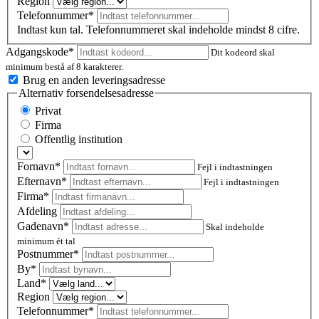
Region
Telefonnummer*
Indtast kun tal. Telefonnummeret skal indeholde mindst 8 cifre.
Adgangskode*
Dit kodeord skal
minimum bestå af 8 karakterer.
Brug en anden leveringsadresse
Alternativ forsendelsesadresse
Privat
Firma
Offentlig institution
Fornavn*
Fejl i indtastningen
Efternavn*
Fejl i indtastningen
Firma*
Afdeling
Gadenavn*
Skal indeholde
minimum ét tal
Postnummer
*
By*
Land*
Region
Telefonnummer*