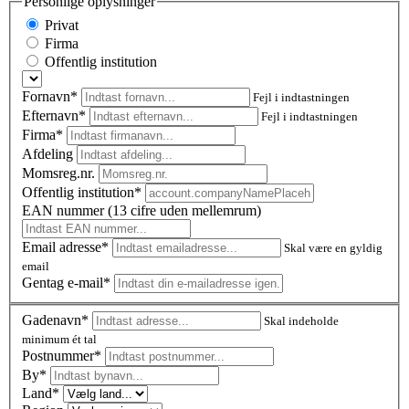
Personlige oplysninger
Privat
Firma
Offentlig institution
Fornavn*
Fejl i indtastningen
Efternavn*
Fejl i indtastningen
Firma*
Afdeling
Momsreg.nr.
Offentlig institution*
EAN nummer (13 cifre uden mellemrum)
Email adresse*
Skal være en gyldig
email
Gentag e-mail*
Gadenavn*
Skal indeholde
minimum ét tal
Postnummer
*
By*
Land*