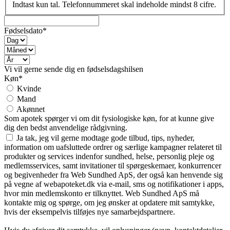
Indtast kun tal. Telefonnummeret skal indeholde mindst 8 cifre.
Fødselsdato*
Vi vil gerne sende dig en fødselsdagshilsen
Køn*
Kvinde
Mand
Akønnet
Som apotek spørger vi om dit fysiologiske køn, for at kunne give
dig den bedst anvendelige rådgivning.
Ja tak, jeg vil gerne modtage gode tilbud, tips, nyheder,
information om uafsluttede ordrer og særlige kampagner relateret til
produkter og services indenfor sundhed, helse, personlig pleje og
medlemsservices, samt invitationer til spørgeskemaer, konkurrencer
og begivenheder fra Web Sundhed ApS, der også kan henvende sig
på vegne af webapoteket.dk via e-mail, sms og notifikationer i apps,
hvor min medlemskonto er tilknyttet. Web Sundhed ApS må
kontakte mig og spørge, om jeg ønsker at opdatere mit samtykke,
hvis der eksempelvis tilføjes nye samarbejdspartnere.