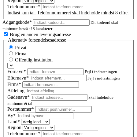
Region
Telefonnummer*
Indtast kun tal. Telefonnummeret skal indeholde mindst 8 cifre.
Adgangskode*
Dit kodeord skal
minimum bestå af 8 karakterer.
Brug en anden leveringsadresse
Alternativ forsendelsesadresse
Privat
Firma
Offentlig institution
Fornavn*
Fejl i indtastningen
Efternavn*
Fejl i indtastningen
Firma*
Afdeling
Gadenavn*
Skal indeholde
minimum ét tal
Postnummer
*
By*
Land*
Region
Telefonnummer*