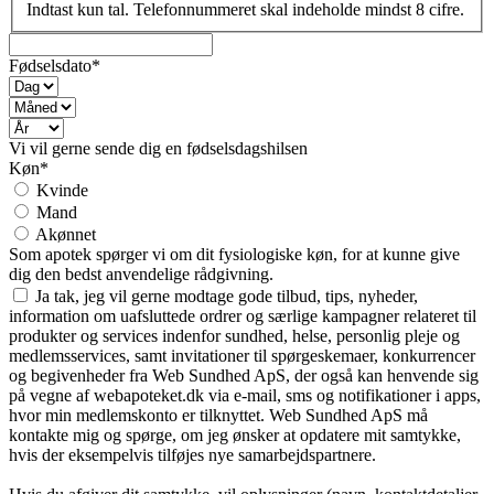
Indtast kun tal. Telefonnummeret skal indeholde mindst 8 cifre.
Fødselsdato*
Vi vil gerne sende dig en fødselsdagshilsen
Køn*
Kvinde
Mand
Akønnet
Som apotek spørger vi om dit fysiologiske køn, for at kunne give
dig den bedst anvendelige rådgivning.
Ja tak, jeg vil gerne modtage gode tilbud, tips, nyheder,
information om uafsluttede ordrer og særlige kampagner relateret til
produkter og services indenfor sundhed, helse, personlig pleje og
medlemsservices, samt invitationer til spørgeskemaer, konkurrencer
og begivenheder fra Web Sundhed ApS, der også kan henvende sig
på vegne af webapoteket.dk via e-mail, sms og notifikationer i apps,
hvor min medlemskonto er tilknyttet. Web Sundhed ApS må
kontakte mig og spørge, om jeg ønsker at opdatere mit samtykke,
hvis der eksempelvis tilføjes nye samarbejdspartnere.