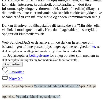
Hvis du afgiver dit samtykke, vil oplysninger (navn, kontaktdetaljer,
køn, alder, interesser, købshistorik og søgeadfærd – dog ikke
følsomme oplysninger vedrørende f.eks. køb af medicin) tilknyttet
din medlemskonto eller indsamlet via særskilt cookiesamtykke blive
behandlet så vi kan målrette tilbud og anden kommunikation til dig.
Du kan til enhver tid tilbagekalde dit samtykke via ”Min side” eller
via links i modtagne e-mails. Hvis du tilbagekalder dit samtykke,
ophører dit klubmedlemskab.
Web Sundhed ApS er dataansvarlig, og du kan læse mere om
behandlingen af dine personoplysninger og dine rettigheder
her
.
Du
skal acceptere at modtage information og tilbud for at fortsætte
Jeg accepterer
betingelserne
for at jeg oprettes som medlem
Du
skal acceptere betingelserne for medlemskab for at fortsætte
Bliv medlem
Favoritter
Kurv
0
0
Spar 25% på Apotekets
Vi guider: Mund- og tandpleje 🪥
Spar 25% på
Apotekets
Vi guider: Mund- og tandpleje 🪥