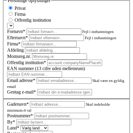
Personlige oplysninger
Privat
Firma
Offentlig institution
Fornavn*
Fejl i indtastningen
Efternavn*
Fejl i indtastningen
Firma*
Afdeling
Momsreg.nr.
Offentlig institution*
EAN nummer (13 cifre uden mellemrum)
Email adresse*
Skal være en gyldig
email
Gentag e-mail*
Gadenavn*
Skal indeholde
minimum ét tal
Postnummer
*
By*
Land*