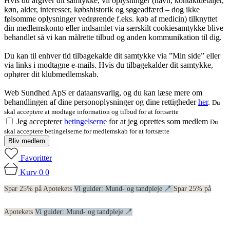
Hvis du afgiver dit samtykke, vil oplysninger (navn, kontaktdetaljer,
køn, alder, interesser, købshistorik og søgeadfærd – dog ikke
følsomme oplysninger vedrørende f.eks. køb af medicin) tilknyttet
din medlemskonto eller indsamlet via særskilt cookiesamtykke blive
behandlet så vi kan målrette tilbud og anden kommunikation til dig.
Du kan til enhver tid tilbagekalde dit samtykke via ”Min side” eller
via links i modtagne e-mails. Hvis du tilbagekalder dit samtykke,
ophører dit klubmedlemskab.
Web Sundhed ApS er dataansvarlig, og du kan læse mere om
behandlingen af dine personoplysninger og dine rettigheder
her
.
Du
skal acceptere at modtage information og tilbud for at fortsætte
Jeg accepterer
betingelserne
for at jeg oprettes som medlem
Du
skal acceptere betingelserne for medlemskab for at fortsætte
Bliv medlem
Favoritter
Kurv
0
0
Spar 25% på Apotekets
Vi guider: Mund- og tandpleje 🪥
Spar 25% på
Apotekets
Vi guider: Mund- og tandpleje 🪥