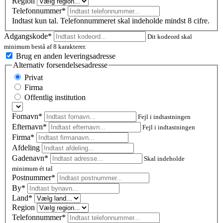
Region
Telefonnummer*
Indtast kun tal. Telefonnummeret skal indeholde mindst 8 cifre.
Adgangskode*
Dit kodeord skal
minimum bestå af 8 karakterer.
Brug en anden leveringsadresse
Alternativ forsendelsesadresse
Privat
Firma
Offentlig institution
Fornavn*
Fejl i indtastningen
Efternavn*
Fejl i indtastningen
Firma*
Afdeling
Gadenavn*
Skal indeholde
minimum ét tal
Postnummer
*
By*
Land*
Region
Telefonnummer*