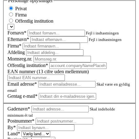
Personlige oplysninger
Privat
Firma
Offentlig institution
Fornavn*
Fejl i indtastningen
Efternavn*
Fejl i indtastningen
Firma*
Afdeling
Momsreg.nr.
Offentlig institution*
EAN nummer (13 cifre uden mellemrum)
Email adresse*
Skal være en gyldig
email
Gentag e-mail*
Gadenavn*
Skal indeholde
minimum ét tal
Postnummer
*
By*
Land*