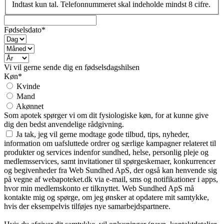
Indtast kun tal. Telefonnummeret skal indeholde mindst 8 cifre.
Fødselsdato*
Vi vil gerne sende dig en fødselsdagshilsen
Køn*
Kvinde
Mand
Akønnet
Som apotek spørger vi om dit fysiologiske køn, for at kunne give
dig den bedst anvendelige rådgivning.
Ja tak, jeg vil gerne modtage gode tilbud, tips, nyheder,
information om uafsluttede ordrer og særlige kampagner relateret til
produkter og services indenfor sundhed, helse, personlig pleje og
medlemsservices, samt invitationer til spørgeskemaer, konkurrencer
og begivenheder fra Web Sundhed ApS, der også kan henvende sig
på vegne af webapoteket.dk via e-mail, sms og notifikationer i apps,
hvor min medlemskonto er tilknyttet. Web Sundhed ApS må
kontakte mig og spørge, om jeg ønsker at opdatere mit samtykke,
hvis der eksempelvis tilføjes nye samarbejdspartnere.