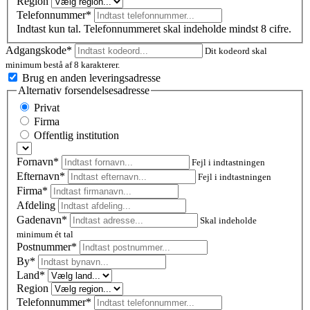
Region
Telefonnummer*
Indtast kun tal. Telefonnummeret skal indeholde mindst 8 cifre.
Adgangskode*
Dit kodeord skal
minimum bestå af 8 karakterer.
Brug en anden leveringsadresse
Alternativ forsendelsesadresse
Privat
Firma
Offentlig institution
Fornavn*
Fejl i indtastningen
Efternavn*
Fejl i indtastningen
Firma*
Afdeling
Gadenavn*
Skal indeholde
minimum ét tal
Postnummer
*
By*
Land*
Region
Telefonnummer*