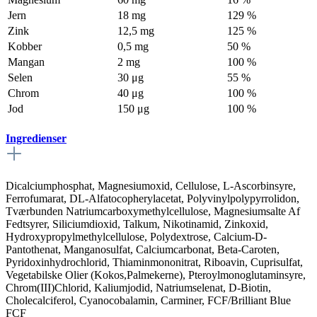
Jern
18 mg
129 %
Zink
12,5 mg
125 %
Kobber
0,5 mg
50 %
Mangan
2 mg
100 %
Selen
30 μg
55 %
Chrom
40 μg
100 %
Jod
150 μg
100 %
Ingredienser
Dicalciumphosphat, Magnesiumoxid, Cellulose, L-Ascorbinsyre,
Ferrofumarat, DL-Alfatocopherylacetat, Polyvinylpolypyrrolidon,
Tværbunden Natriumcarboxymethylcellulose, Magnesiumsalte Af
Fedtsyrer, Siliciumdioxid, Talkum, Nikotinamid, Zinkoxid,
Hydroxypropylmethylcellulose, Polydextrose, Calcium-D-
Pantothenat, Manganosulfat, Calciumcarbonat, Beta-Caroten,
Pyridoxinhydrochlorid, Thiaminmononitrat, Riboavin, Cuprisulfat,
Vegetabilske Olier (Kokos,Palmekerne), Pteroylmonoglutaminsyre,
Chrom(III)Chlorid, Kaliumjodid, Natriumselenat, D-Biotin,
Cholecalciferol, Cyanocobalamin, Carminer, FCF/Brilliant Blue
FCF