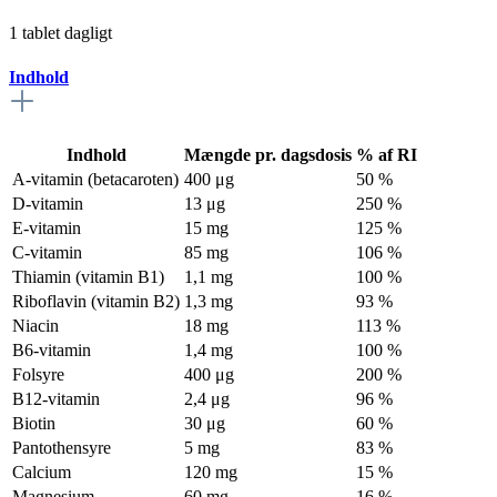
1 tablet dagligt
Indhold
Indhold
Mængde pr. dagsdosis
% af RI
A-vitamin (betacaroten)
400 μg
50 %
D-vitamin
13 μg
250 %
E-vitamin
15 mg
125 %
C-vitamin
85 mg
106 %
Thiamin (vitamin B1)
1,1 mg
100 %
Riboflavin (vitamin B2)
1,3 mg
93 %
Niacin
18 mg
113 %
B6-vitamin
1,4 mg
100 %
Folsyre
400 μg
200 %
B12-vitamin
2,4 μg
96 %
Biotin
30 μg
60 %
Pantothensyre
5 mg
83 %
Calcium
120 mg
15 %
Magnesium
60 mg
16 %