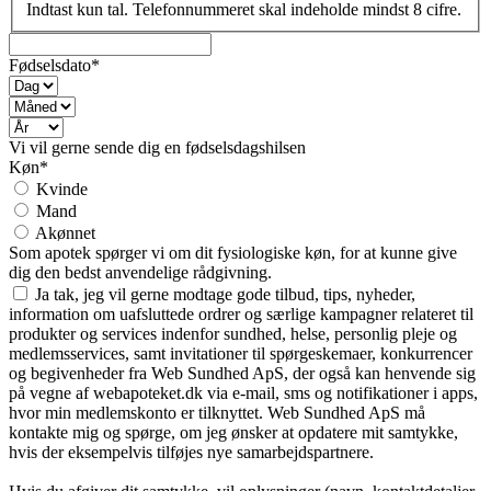
Indtast kun tal. Telefonnummeret skal indeholde mindst 8 cifre.
Fødselsdato*
Vi vil gerne sende dig en fødselsdagshilsen
Køn*
Kvinde
Mand
Akønnet
Som apotek spørger vi om dit fysiologiske køn, for at kunne give
dig den bedst anvendelige rådgivning.
Ja tak, jeg vil gerne modtage gode tilbud, tips, nyheder,
information om uafsluttede ordrer og særlige kampagner relateret til
produkter og services indenfor sundhed, helse, personlig pleje og
medlemsservices, samt invitationer til spørgeskemaer, konkurrencer
og begivenheder fra Web Sundhed ApS, der også kan henvende sig
på vegne af webapoteket.dk via e-mail, sms og notifikationer i apps,
hvor min medlemskonto er tilknyttet. Web Sundhed ApS må
kontakte mig og spørge, om jeg ønsker at opdatere mit samtykke,
hvis der eksempelvis tilføjes nye samarbejdspartnere.