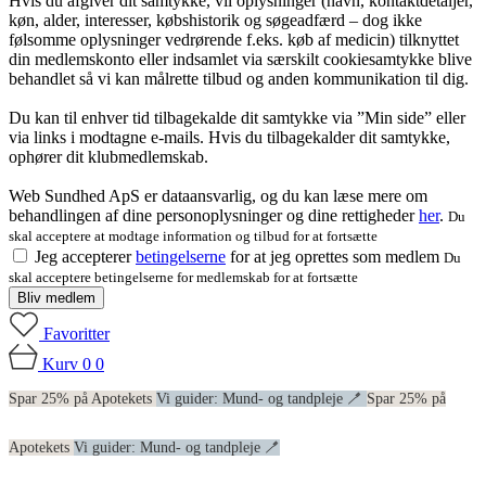
Hvis du afgiver dit samtykke, vil oplysninger (navn, kontaktdetaljer,
køn, alder, interesser, købshistorik og søgeadfærd – dog ikke
følsomme oplysninger vedrørende f.eks. køb af medicin) tilknyttet
din medlemskonto eller indsamlet via særskilt cookiesamtykke blive
behandlet så vi kan målrette tilbud og anden kommunikation til dig.
Du kan til enhver tid tilbagekalde dit samtykke via ”Min side” eller
via links i modtagne e-mails. Hvis du tilbagekalder dit samtykke,
ophører dit klubmedlemskab.
Web Sundhed ApS er dataansvarlig, og du kan læse mere om
behandlingen af dine personoplysninger og dine rettigheder
her
.
Du
skal acceptere at modtage information og tilbud for at fortsætte
Jeg accepterer
betingelserne
for at jeg oprettes som medlem
Du
skal acceptere betingelserne for medlemskab for at fortsætte
Bliv medlem
Favoritter
Kurv
0
0
Spar 25% på Apotekets
Vi guider: Mund- og tandpleje 🪥
Spar 25% på
Apotekets
Vi guider: Mund- og tandpleje 🪥