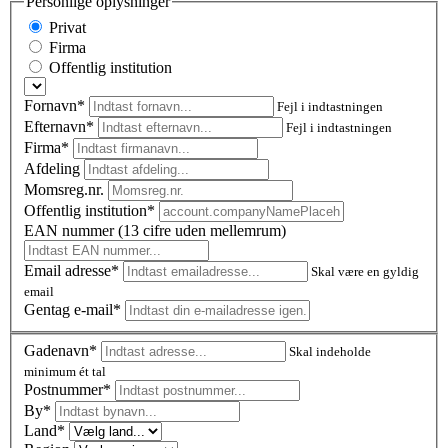
Personlige oplysninger
Privat
Firma
Offentlig institution
Fornavn*
Fejl i indtastningen
Efternavn*
Fejl i indtastningen
Firma*
Afdeling
Momsreg.nr.
Offentlig institution*
EAN nummer (13 cifre uden mellemrum)
Email adresse*
Skal være en gyldig
email
Gentag e-mail*
Gadenavn*
Skal indeholde
minimum ét tal
Postnummer
*
By*
Land*