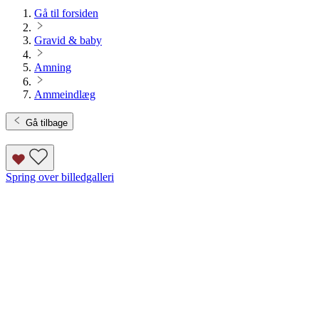
Gå til forsiden
Gravid & baby
Amning
Ammeindlæg
Gå tilbage
Spring over billedgalleri