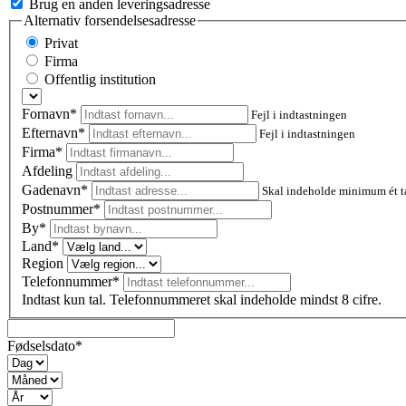
Brug en anden leveringsadresse
Alternativ forsendelsesadresse
Privat
Firma
Offentlig institution
Fornavn*
Fejl i indtastningen
Efternavn*
Fejl i indtastningen
Firma*
Afdeling
Gadenavn*
Skal indeholde minimum ét t
Postnummer
*
By*
Land*
Region
Telefonnummer*
Indtast kun tal. Telefonnummeret skal indeholde mindst 8 cifre.
Fødselsdato*