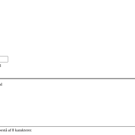
l
al
stå af 8 karakterer.