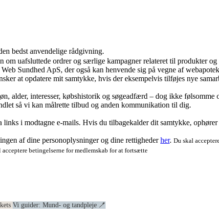
 den bedst anvendelige rådgivning.
ion om uafsluttede ordrer og særlige kampagner relateret til produkter o
ra Web Sundhed ApS, der også kan henvende sig på vegne af webapoteke
ker at opdatere mit samtykke, hvis der eksempelvis tilføjes nye samar
køn, alder, interesser, købshistorik og søgeadfærd – dog ikke følsomme o
dlet så vi kan målrette tilbud og anden kommunikation til dig.
via links i modtagne e-mails. Hvis du tilbagekalder dit samtykke, ophøre
ngen af dine personoplysninger og dine rettigheder
her
.
Du skal acceptere
 acceptere betingelserne for medlemskab for at fortsætte
ekets
Vi guider: Mund- og tandpleje 🪥