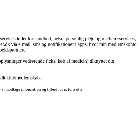
g services indenfor sundhed, helse, personlig pleje og medlemsservices,
t.dk via e-mail, sms og notifikationer i apps, hvor min medlemskonto
bejdspartnere.
plysninger vedrørende f.eks. køb af medicin) tilknyttet din
r dit klubmedlemskab.
 at modtage information og tilbud for at fortsætte