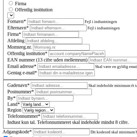
Firma
Offentlig institution
Fornavn*
Fejl i indtastningen
Efternavn*
Fejl i indtastningen
Firma*
Afdeling
Momsreg.nr.
Offentlig institution*
EAN nummer (13 cifre uden mellemrum)
Email adresse*
Skal være en gyldig emai
Gentag e-mail*
Gadenavn*
Skal indeholde minimum ét t
Postnummer
*
By*
Land*
Region
Telefonnummer*
Indtast kun tal. Telefonnummeret skal indeholde mindst 8 cifre.
Adgangskode*
Dit kodeord skal minimum be