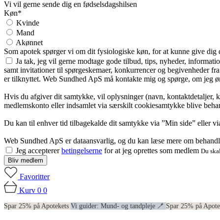
Vi vil gerne sende dig en fødselsdagshilsen
Køn*
Kvinde
Mand
Akønnet
Som apotek spørger vi om dit fysiologiske køn, for at kunne give dig
Ja tak, jeg vil gerne modtage gode tilbud, tips, nyheder, informat
samt invitationer til spørgeskemaer, konkurrencer og begivenheder f
er tilknyttet. Web Sundhed ApS må kontakte mig og spørge, om jeg øns
Hvis du afgiver dit samtykke, vil oplysninger (navn, kontaktdetaljer, 
medlemskonto eller indsamlet via særskilt cookiesamtykke blive behan
Du kan til enhver tid tilbagekalde dit samtykke via ”Min side” eller 
Web Sundhed ApS er dataansvarlig, og du kan læse mere om behandli
Jeg accepterer
betingelserne
for at jeg oprettes som medlem
Du skal
Bliv medlem
Favoritter
Kurv
0
0
Spar 25% på Apotekets
Vi guider: Mund- og tandpleje 🪥
Spar 25% på Apot