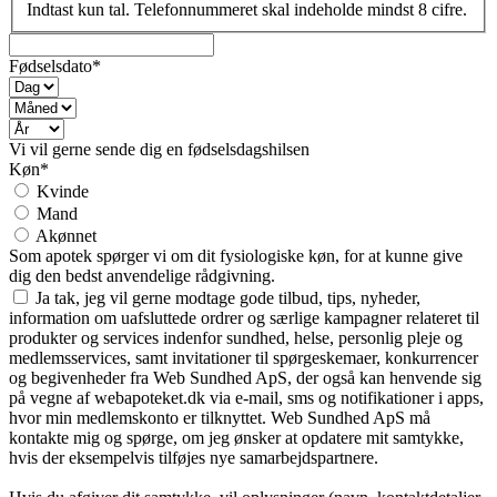
Indtast kun tal. Telefonnummeret skal indeholde mindst 8 cifre.
Fødselsdato*
Vi vil gerne sende dig en fødselsdagshilsen
Køn*
Kvinde
Mand
Akønnet
Som apotek spørger vi om dit fysiologiske køn, for at kunne give
dig den bedst anvendelige rådgivning.
Ja tak, jeg vil gerne modtage gode tilbud, tips, nyheder,
information om uafsluttede ordrer og særlige kampagner relateret til
produkter og services indenfor sundhed, helse, personlig pleje og
medlemsservices, samt invitationer til spørgeskemaer, konkurrencer
og begivenheder fra Web Sundhed ApS, der også kan henvende sig
på vegne af webapoteket.dk via e-mail, sms og notifikationer i apps,
hvor min medlemskonto er tilknyttet. Web Sundhed ApS må
kontakte mig og spørge, om jeg ønsker at opdatere mit samtykke,
hvis der eksempelvis tilføjes nye samarbejdspartnere.