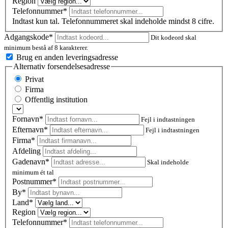
Region
Telefonnummer*
Indtast kun tal. Telefonnummeret skal indeholde mindst 8 cifre.
Adgangskode*
Dit kodeord skal
minimum bestå af 8 karakterer.
Brug en anden leveringsadresse
Alternativ forsendelsesadresse
Privat
Firma
Offentlig institution
Fornavn*
Fejl i indtastningen
Efternavn*
Fejl i indtastningen
Firma*
Afdeling
Gadenavn*
Skal indeholde
minimum ét tal
Postnummer
*
By*
Land*
Region
Telefonnummer*