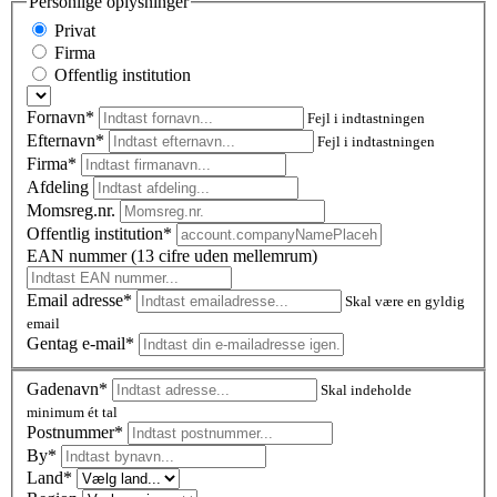
Personlige oplysninger
Privat
Firma
Offentlig institution
Fornavn*
Fejl i indtastningen
Efternavn*
Fejl i indtastningen
Firma*
Afdeling
Momsreg.nr.
Offentlig institution*
EAN nummer (13 cifre uden mellemrum)
Email adresse*
Skal være en gyldig
email
Gentag e-mail*
Gadenavn*
Skal indeholde
minimum ét tal
Postnummer
*
By*
Land*