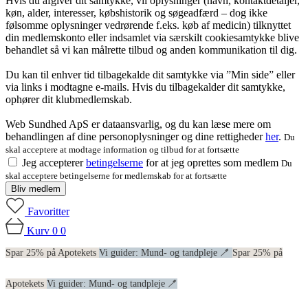
Hvis du afgiver dit samtykke, vil oplysninger (navn, kontaktdetaljer,
køn, alder, interesser, købshistorik og søgeadfærd – dog ikke
følsomme oplysninger vedrørende f.eks. køb af medicin) tilknyttet
din medlemskonto eller indsamlet via særskilt cookiesamtykke blive
behandlet så vi kan målrette tilbud og anden kommunikation til dig.
Du kan til enhver tid tilbagekalde dit samtykke via ”Min side” eller
via links i modtagne e-mails. Hvis du tilbagekalder dit samtykke,
ophører dit klubmedlemskab.
Web Sundhed ApS er dataansvarlig, og du kan læse mere om
behandlingen af dine personoplysninger og dine rettigheder
her
.
Du
skal acceptere at modtage information og tilbud for at fortsætte
Jeg accepterer
betingelserne
for at jeg oprettes som medlem
Du
skal acceptere betingelserne for medlemskab for at fortsætte
Bliv medlem
Favoritter
Kurv
0
0
Spar 25% på Apotekets
Vi guider: Mund- og tandpleje 🪥
Spar 25% på
Apotekets
Vi guider: Mund- og tandpleje 🪥