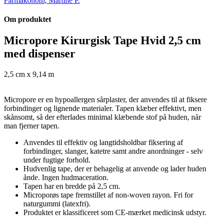
Farmakonom, Martine P.
Om produktet
Micropore Kirurgisk Tape Hvid 2,5 cm
med dispenser
2,5 cm x 9,14 m
Micropore er en hypoallergen sårplaster, der anvendes til at fiksere
forbindinger og lignende materialer. Tapen klæber effektivt, men
skånsomt, så der efterlades minimal klæbende stof på huden, når
man fjerner tapen.
Anvendes til effektiv og langtidsholdbar fiksering af
forbindinger, slanger, katetre samt andre anordninger - selv
under fugtige forhold.
Hudvenlig tape, der er behagelig at anvende og lader huden
ånde. Ingen hudmaceration.
Tapen har en bredde på 2,5 cm.
Microporøs tape fremstillet af non-woven rayon. Fri for
naturgummi (latexfri).
Produktet er klassificeret som CE-mærket medicinsk udstyr.