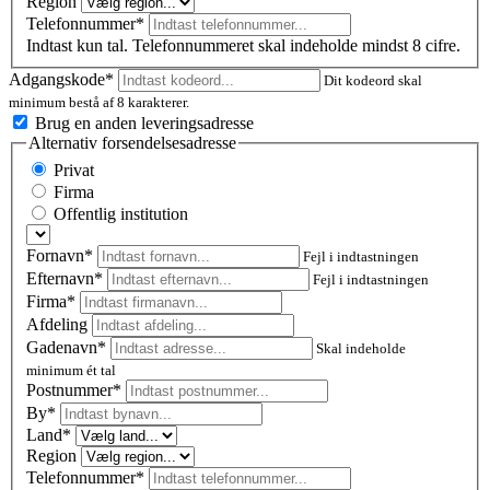
Region
Telefonnummer*
Indtast kun tal. Telefonnummeret skal indeholde mindst 8 cifre.
Adgangskode*
Dit kodeord skal
minimum bestå af 8 karakterer.
Brug en anden leveringsadresse
Alternativ forsendelsesadresse
Privat
Firma
Offentlig institution
Fornavn*
Fejl i indtastningen
Efternavn*
Fejl i indtastningen
Firma*
Afdeling
Gadenavn*
Skal indeholde
minimum ét tal
Postnummer
*
By*
Land*
Region
Telefonnummer*