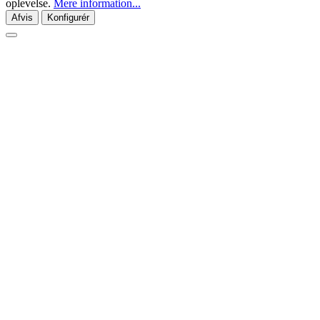
oplevelse.
Mere information...
Afvis
Konfigurér