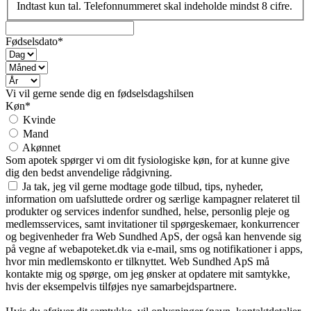
Indtast kun tal. Telefonnummeret skal indeholde mindst 8 cifre.
Fødselsdato*
Vi vil gerne sende dig en fødselsdagshilsen
Køn*
Kvinde
Mand
Akønnet
Som apotek spørger vi om dit fysiologiske køn, for at kunne give
dig den bedst anvendelige rådgivning.
Ja tak, jeg vil gerne modtage gode tilbud, tips, nyheder,
information om uafsluttede ordrer og særlige kampagner relateret til
produkter og services indenfor sundhed, helse, personlig pleje og
medlemsservices, samt invitationer til spørgeskemaer, konkurrencer
og begivenheder fra Web Sundhed ApS, der også kan henvende sig
på vegne af webapoteket.dk via e-mail, sms og notifikationer i apps,
hvor min medlemskonto er tilknyttet. Web Sundhed ApS må
kontakte mig og spørge, om jeg ønsker at opdatere mit samtykke,
hvis der eksempelvis tilføjes nye samarbejdspartnere.