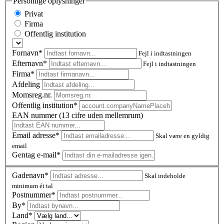
Personlige oplysninger
Privat
Firma
Offentlig institution
Fornavn*
Fejl i indtastningen
Efternavn*
Fejl i indtastningen
Firma*
Afdeling
Momsreg.nr.
Offentlig institution*
EAN nummer (13 cifre uden mellemrum)
Email adresse*
Skal være en gyldig
email
Gentag e-mail*
Gadenavn*
Skal indeholde
minimum ét tal
Postnummer
*
By*
Land*