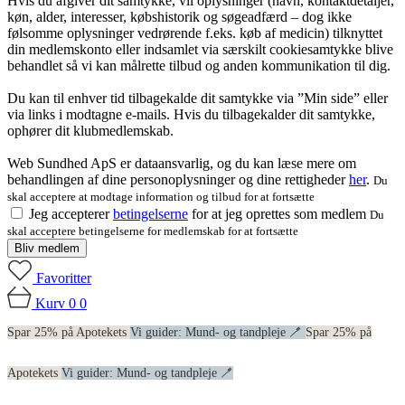
Hvis du afgiver dit samtykke, vil oplysninger (navn, kontaktdetaljer,
køn, alder, interesser, købshistorik og søgeadfærd – dog ikke
følsomme oplysninger vedrørende f.eks. køb af medicin) tilknyttet
din medlemskonto eller indsamlet via særskilt cookiesamtykke blive
behandlet så vi kan målrette tilbud og anden kommunikation til dig.
Du kan til enhver tid tilbagekalde dit samtykke via ”Min side” eller
via links i modtagne e-mails. Hvis du tilbagekalder dit samtykke,
ophører dit klubmedlemskab.
Web Sundhed ApS er dataansvarlig, og du kan læse mere om
behandlingen af dine personoplysninger og dine rettigheder
her
.
Du
skal acceptere at modtage information og tilbud for at fortsætte
Jeg accepterer
betingelserne
for at jeg oprettes som medlem
Du
skal acceptere betingelserne for medlemskab for at fortsætte
Bliv medlem
Favoritter
Kurv
0
0
Spar 25% på Apotekets
Vi guider: Mund- og tandpleje 🪥
Spar 25% på
Apotekets
Vi guider: Mund- og tandpleje 🪥