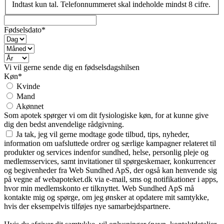
Indtast kun tal. Telefonnummeret skal indeholde mindst 8 cifre.
Fødselsdato*
Vi vil gerne sende dig en fødselsdagshilsen
Køn*
Kvinde
Mand
Akønnet
Som apotek spørger vi om dit fysiologiske køn, for at kunne give
dig den bedst anvendelige rådgivning.
Ja tak, jeg vil gerne modtage gode tilbud, tips, nyheder,
information om uafsluttede ordrer og særlige kampagner relateret til
produkter og services indenfor sundhed, helse, personlig pleje og
medlemsservices, samt invitationer til spørgeskemaer, konkurrencer
og begivenheder fra Web Sundhed ApS, der også kan henvende sig
på vegne af webapoteket.dk via e-mail, sms og notifikationer i apps,
hvor min medlemskonto er tilknyttet. Web Sundhed ApS må
kontakte mig og spørge, om jeg ønsker at opdatere mit samtykke,
hvis der eksempelvis tilføjes nye samarbejdspartnere.