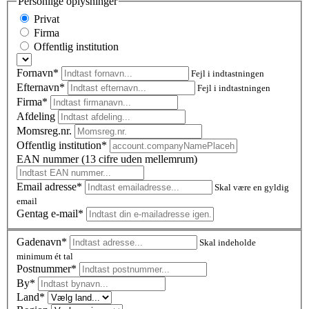
Personlige oplysninger
Privat
Firma
Offentlig institution
Fornavn*
Fejl i indtastningen
Efternavn*
Fejl i indtastningen
Firma*
Afdeling
Momsreg.nr.
Offentlig institution*
EAN nummer (13 cifre uden mellemrum)
Email adresse*
Skal være en gyldig
email
Gentag e-mail*
Gadenavn*
Skal indeholde
minimum ét tal
Postnummer
*
By*
Land*