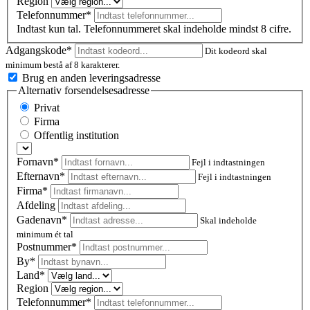
Region
Telefonnummer*
Indtast kun tal. Telefonnummeret skal indeholde mindst 8 cifre.
Adgangskode*
Dit kodeord skal
minimum bestå af 8 karakterer.
Brug en anden leveringsadresse
Alternativ forsendelsesadresse
Privat
Firma
Offentlig institution
Fornavn*
Fejl i indtastningen
Efternavn*
Fejl i indtastningen
Firma*
Afdeling
Gadenavn*
Skal indeholde
minimum ét tal
Postnummer
*
By*
Land*
Region
Telefonnummer*