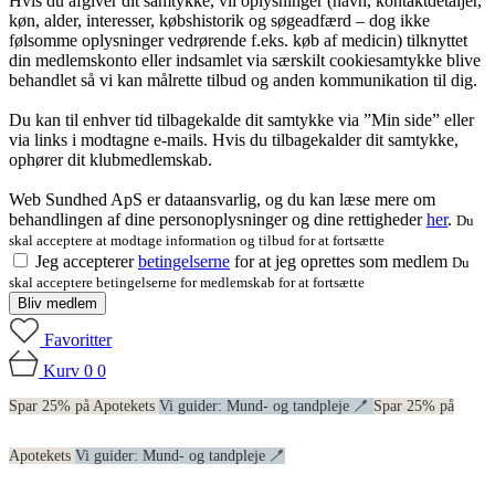
Hvis du afgiver dit samtykke, vil oplysninger (navn, kontaktdetaljer,
køn, alder, interesser, købshistorik og søgeadfærd – dog ikke
følsomme oplysninger vedrørende f.eks. køb af medicin) tilknyttet
din medlemskonto eller indsamlet via særskilt cookiesamtykke blive
behandlet så vi kan målrette tilbud og anden kommunikation til dig.
Du kan til enhver tid tilbagekalde dit samtykke via ”Min side” eller
via links i modtagne e-mails. Hvis du tilbagekalder dit samtykke,
ophører dit klubmedlemskab.
Web Sundhed ApS er dataansvarlig, og du kan læse mere om
behandlingen af dine personoplysninger og dine rettigheder
her
.
Du
skal acceptere at modtage information og tilbud for at fortsætte
Jeg accepterer
betingelserne
for at jeg oprettes som medlem
Du
skal acceptere betingelserne for medlemskab for at fortsætte
Bliv medlem
Favoritter
Kurv
0
0
Spar 25% på Apotekets
Vi guider: Mund- og tandpleje 🪥
Spar 25% på
Apotekets
Vi guider: Mund- og tandpleje 🪥