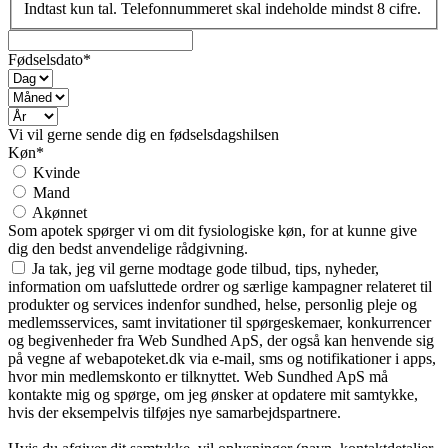
Indtast kun tal. Telefonnummeret skal indeholde mindst 8 cifre.
Fødselsdato*
Vi vil gerne sende dig en fødselsdagshilsen
Køn*
Kvinde
Mand
Akønnet
Som apotek spørger vi om dit fysiologiske køn, for at kunne give
dig den bedst anvendelige rådgivning.
Ja tak, jeg vil gerne modtage gode tilbud, tips, nyheder,
information om uafsluttede ordrer og særlige kampagner relateret til
produkter og services indenfor sundhed, helse, personlig pleje og
medlemsservices, samt invitationer til spørgeskemaer, konkurrencer
og begivenheder fra Web Sundhed ApS, der også kan henvende sig
på vegne af webapoteket.dk via e-mail, sms og notifikationer i apps,
hvor min medlemskonto er tilknyttet. Web Sundhed ApS må
kontakte mig og spørge, om jeg ønsker at opdatere mit samtykke,
hvis der eksempelvis tilføjes nye samarbejdspartnere.