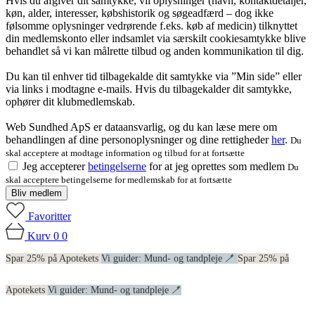
Hvis du afgiver dit samtykke, vil oplysninger (navn, kontaktdetaljer,
køn, alder, interesser, købshistorik og søgeadfærd – dog ikke
følsomme oplysninger vedrørende f.eks. køb af medicin) tilknyttet
din medlemskonto eller indsamlet via særskilt cookiesamtykke blive
behandlet så vi kan målrette tilbud og anden kommunikation til dig.
Du kan til enhver tid tilbagekalde dit samtykke via ”Min side” eller
via links i modtagne e-mails. Hvis du tilbagekalder dit samtykke,
ophører dit klubmedlemskab.
Web Sundhed ApS er dataansvarlig, og du kan læse mere om
behandlingen af dine personoplysninger og dine rettigheder
her
.
Du
skal acceptere at modtage information og tilbud for at fortsætte
Jeg accepterer
betingelserne
for at jeg oprettes som medlem
Du
skal acceptere betingelserne for medlemskab for at fortsætte
Bliv medlem
Favoritter
Kurv
0
0
Spar 25% på Apotekets
Vi guider: Mund- og tandpleje 🪥
Spar 25% på
Apotekets
Vi guider: Mund- og tandpleje 🪥