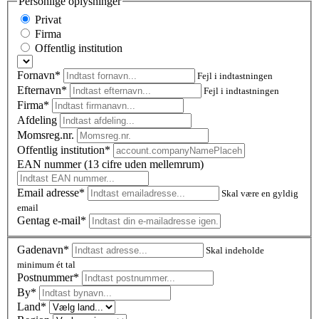
Personlige oplysninger
Privat
Firma
Offentlig institution
Fornavn*
Fejl i indtastningen
Efternavn*
Fejl i indtastningen
Firma*
Afdeling
Momsreg.nr.
Offentlig institution*
EAN nummer (13 cifre uden mellemrum)
Email adresse*
Skal være en gyldig
email
Gentag e-mail*
Gadenavn*
Skal indeholde
minimum ét tal
Postnummer
*
By*
Land*