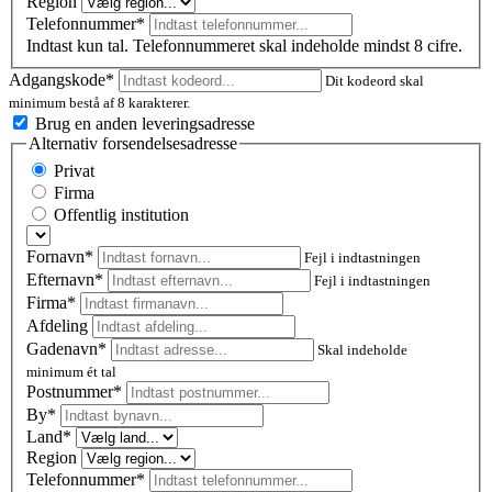
Region
Telefonnummer*
Indtast kun tal. Telefonnummeret skal indeholde mindst 8 cifre.
Adgangskode*
Dit kodeord skal
minimum bestå af 8 karakterer.
Brug en anden leveringsadresse
Alternativ forsendelsesadresse
Privat
Firma
Offentlig institution
Fornavn*
Fejl i indtastningen
Efternavn*
Fejl i indtastningen
Firma*
Afdeling
Gadenavn*
Skal indeholde
minimum ét tal
Postnummer
*
By*
Land*
Region
Telefonnummer*