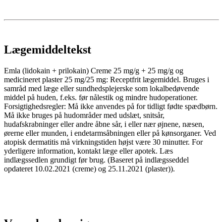
Lægemiddeltekst
Emla (lidokain + prilokain) Creme 25 mg/g + 25 mg/g og
medicineret plaster 25 mg/25 mg: Receptfrit lægemiddel. Bruges i
samråd med læge eller sundhedsplejerske som lokalbedøvende
middel på huden, f.eks. før nålestik og mindre hudoperationer.
Forsigtighedsregler: Må ikke anvendes på for tidligt fødte spædbørn.
Må ikke bruges på hudområder med udslæt, snitsår,
hudafskrabninger eller andre åbne sår, i eller nær øjnene, næsen,
ørerne eller munden, i endetarmsåbningen eller på kønsorganer. Ved
atopisk dermatitis må virkningstiden højst være 30 minutter. For
yderligere information, kontakt læge eller apotek. Læs
indlægssedlen grundigt før brug. (Baseret på indlægsseddel
opdateret 10.02.2021 (creme) og 25.11.2021 (plaster)).