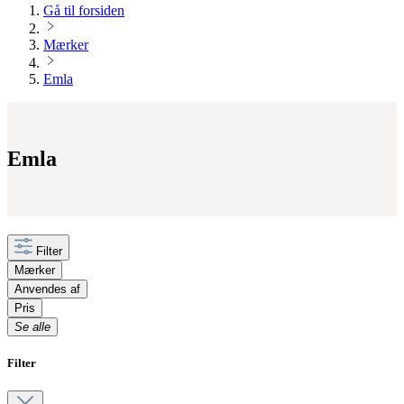
Gå til forsiden
Mærker
Emla
Emla
Filter
Mærker
Anvendes af
Pris
Se alle
Filter