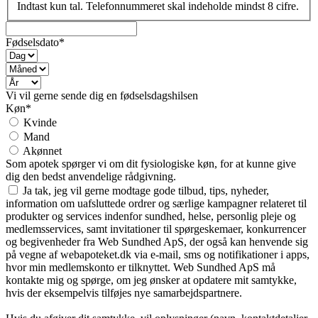
Indtast kun tal. Telefonnummeret skal indeholde mindst 8 cifre.
Fødselsdato*
Vi vil gerne sende dig en fødselsdagshilsen
Køn*
Kvinde
Mand
Akønnet
Som apotek spørger vi om dit fysiologiske køn, for at kunne give
dig den bedst anvendelige rådgivning.
Ja tak, jeg vil gerne modtage gode tilbud, tips, nyheder,
information om uafsluttede ordrer og særlige kampagner relateret til
produkter og services indenfor sundhed, helse, personlig pleje og
medlemsservices, samt invitationer til spørgeskemaer, konkurrencer
og begivenheder fra Web Sundhed ApS, der også kan henvende sig
på vegne af webapoteket.dk via e-mail, sms og notifikationer i apps,
hvor min medlemskonto er tilknyttet. Web Sundhed ApS må
kontakte mig og spørge, om jeg ønsker at opdatere mit samtykke,
hvis der eksempelvis tilføjes nye samarbejdspartnere.