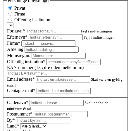
Personlige oplysninger
Privat
Firma
Offentlig institution
Fornavn*
Fejl i indtastningen
Efternavn*
Fejl i indtastningen
Firma*
Afdeling
Momsreg.nr.
Offentlig institution*
EAN nummer (13 cifre uden mellemrum)
Email adresse*
Skal være en gyldig
email
Gentag e-mail*
Gadenavn*
Skal indeholde
minimum ét tal
Postnummer
*
By*
Land*