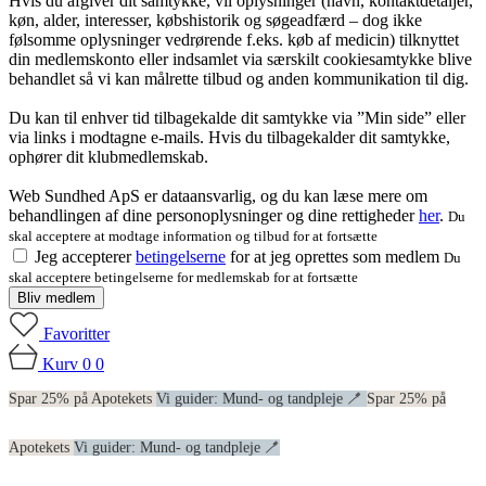
Hvis du afgiver dit samtykke, vil oplysninger (navn, kontaktdetaljer,
køn, alder, interesser, købshistorik og søgeadfærd – dog ikke
følsomme oplysninger vedrørende f.eks. køb af medicin) tilknyttet
din medlemskonto eller indsamlet via særskilt cookiesamtykke blive
behandlet så vi kan målrette tilbud og anden kommunikation til dig.
Du kan til enhver tid tilbagekalde dit samtykke via ”Min side” eller
via links i modtagne e-mails. Hvis du tilbagekalder dit samtykke,
ophører dit klubmedlemskab.
Web Sundhed ApS er dataansvarlig, og du kan læse mere om
behandlingen af dine personoplysninger og dine rettigheder
her
.
Du
skal acceptere at modtage information og tilbud for at fortsætte
Jeg accepterer
betingelserne
for at jeg oprettes som medlem
Du
skal acceptere betingelserne for medlemskab for at fortsætte
Bliv medlem
Favoritter
Kurv
0
0
Spar 25% på Apotekets
Vi guider: Mund- og tandpleje 🪥
Spar 25% på
Apotekets
Vi guider: Mund- og tandpleje 🪥