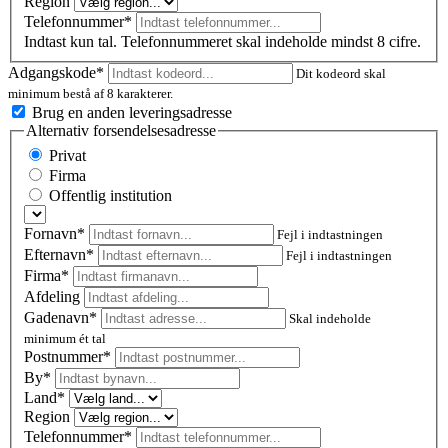
Region
Telefonnummer*
Indtast kun tal. Telefonnummeret skal indeholde mindst 8 cifre.
Adgangskode*
Dit kodeord skal
minimum bestå af 8 karakterer.
Brug en anden leveringsadresse
Alternativ forsendelsesadresse
Privat
Firma
Offentlig institution
Fornavn*
Fejl i indtastningen
Efternavn*
Fejl i indtastningen
Firma*
Afdeling
Gadenavn*
Skal indeholde
minimum ét tal
Postnummer
*
By*
Land*
Region
Telefonnummer*