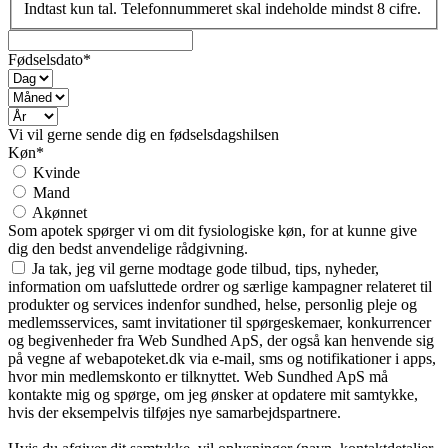
Indtast kun tal. Telefonnummeret skal indeholde mindst 8 cifre.
Fødselsdato*
Vi vil gerne sende dig en fødselsdagshilsen
Køn*
Kvinde
Mand
Akønnet
Som apotek spørger vi om dit fysiologiske køn, for at kunne give
dig den bedst anvendelige rådgivning.
Ja tak, jeg vil gerne modtage gode tilbud, tips, nyheder,
information om uafsluttede ordrer og særlige kampagner relateret til
produkter og services indenfor sundhed, helse, personlig pleje og
medlemsservices, samt invitationer til spørgeskemaer, konkurrencer
og begivenheder fra Web Sundhed ApS, der også kan henvende sig
på vegne af webapoteket.dk via e-mail, sms og notifikationer i apps,
hvor min medlemskonto er tilknyttet. Web Sundhed ApS må
kontakte mig og spørge, om jeg ønsker at opdatere mit samtykke,
hvis der eksempelvis tilføjes nye samarbejdspartnere.