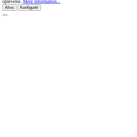
oplevelse.
Mere information...
Afvis
Konfigurér