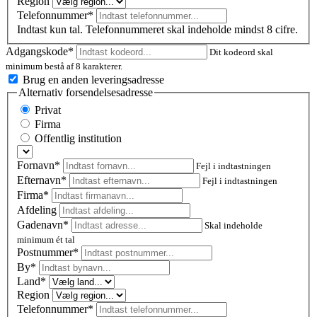
Region
Telefonnummer*
Indtast kun tal. Telefonnummeret skal indeholde mindst 8 cifre.
Adgangskode*
Dit kodeord skal
minimum bestå af 8 karakterer.
Brug en anden leveringsadresse
Alternativ forsendelsesadresse
Privat
Firma
Offentlig institution
Fornavn*
Fejl i indtastningen
Efternavn*
Fejl i indtastningen
Firma*
Afdeling
Gadenavn*
Skal indeholde
minimum ét tal
Postnummer
*
By*
Land*
Region
Telefonnummer*