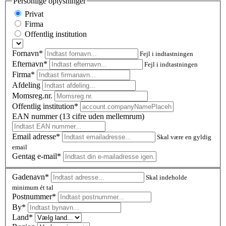
Personlige oplysninger
Privat
Firma
Offentlig institution
Fornavn*
Fejl i indtastningen
Efternavn*
Fejl i indtastningen
Firma*
Afdeling
Momsreg.nr.
Offentlig institution*
EAN nummer (13 cifre uden mellemrum)
Email adresse*
Skal være en gyldig
email
Gentag e-mail*
Gadenavn*
Skal indeholde
minimum ét tal
Postnummer
*
By*
Land*