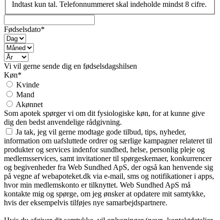
Indtast kun tal. Telefonnummeret skal indeholde mindst 8 cifre.
Fødselsdato*
Vi vil gerne sende dig en fødselsdagshilsen
Køn*
Kvinde
Mand
Akønnet
Som apotek spørger vi om dit fysiologiske køn, for at kunne give
dig den bedst anvendelige rådgivning.
Ja tak, jeg vil gerne modtage gode tilbud, tips, nyheder,
information om uafsluttede ordrer og særlige kampagner relateret til
produkter og services indenfor sundhed, helse, personlig pleje og
medlemsservices, samt invitationer til spørgeskemaer, konkurrencer
og begivenheder fra Web Sundhed ApS, der også kan henvende sig
på vegne af webapoteket.dk via e-mail, sms og notifikationer i apps,
hvor min medlemskonto er tilknyttet. Web Sundhed ApS må
kontakte mig og spørge, om jeg ønsker at opdatere mit samtykke,
hvis der eksempelvis tilføjes nye samarbejdspartnere.