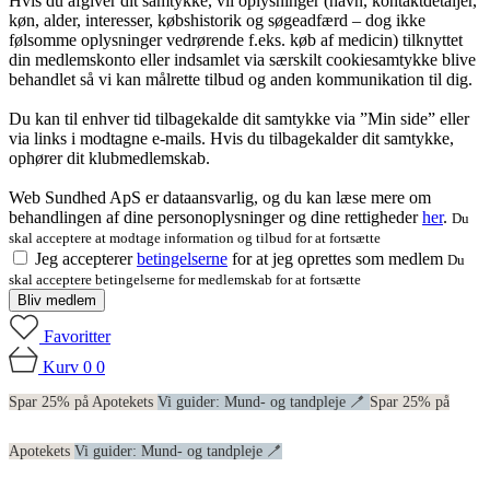
Hvis du afgiver dit samtykke, vil oplysninger (navn, kontaktdetaljer,
køn, alder, interesser, købshistorik og søgeadfærd – dog ikke
følsomme oplysninger vedrørende f.eks. køb af medicin) tilknyttet
din medlemskonto eller indsamlet via særskilt cookiesamtykke blive
behandlet så vi kan målrette tilbud og anden kommunikation til dig.
Du kan til enhver tid tilbagekalde dit samtykke via ”Min side” eller
via links i modtagne e-mails. Hvis du tilbagekalder dit samtykke,
ophører dit klubmedlemskab.
Web Sundhed ApS er dataansvarlig, og du kan læse mere om
behandlingen af dine personoplysninger og dine rettigheder
her
.
Du
skal acceptere at modtage information og tilbud for at fortsætte
Jeg accepterer
betingelserne
for at jeg oprettes som medlem
Du
skal acceptere betingelserne for medlemskab for at fortsætte
Bliv medlem
Favoritter
Kurv
0
0
Spar 25% på Apotekets
Vi guider: Mund- og tandpleje 🪥
Spar 25% på
Apotekets
Vi guider: Mund- og tandpleje 🪥