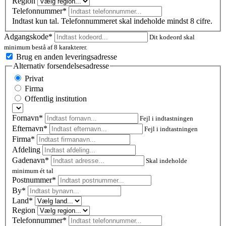
Region
Telefonnummer*
Indtast kun tal. Telefonnummeret skal indeholde mindst 8 cifre.
Adgangskode*
Dit kodeord skal
minimum bestå af 8 karakterer.
Brug en anden leveringsadresse
Alternativ forsendelsesadresse
Privat
Firma
Offentlig institution
Fornavn*
Fejl i indtastningen
Efternavn*
Fejl i indtastningen
Firma*
Afdeling
Gadenavn*
Skal indeholde
minimum ét tal
Postnummer
*
By*
Land*
Region
Telefonnummer*