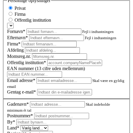
Personlige oplysninger
Privat
Firma
Offentlig institution
Fornavn*
Fejl i indtastningen
Efternavn*
Fejl i indtastningen
Firma*
Afdeling
Momsreg.nr.
Offentlig institution*
EAN nummer (13 cifre uden mellemrum)
Email adresse*
Skal være en gyldig
email
Gentag e-mail*
Gadenavn*
Skal indeholde
minimum ét tal
Postnummer
*
By*
Land*