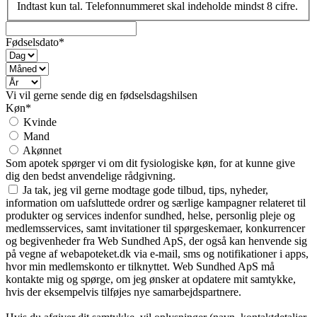
Indtast kun tal. Telefonnummeret skal indeholde mindst 8 cifre.
Fødselsdato*
Vi vil gerne sende dig en fødselsdagshilsen
Køn*
Kvinde
Mand
Akønnet
Som apotek spørger vi om dit fysiologiske køn, for at kunne give
dig den bedst anvendelige rådgivning.
Ja tak, jeg vil gerne modtage gode tilbud, tips, nyheder,
information om uafsluttede ordrer og særlige kampagner relateret til
produkter og services indenfor sundhed, helse, personlig pleje og
medlemsservices, samt invitationer til spørgeskemaer, konkurrencer
og begivenheder fra Web Sundhed ApS, der også kan henvende sig
på vegne af webapoteket.dk via e-mail, sms og notifikationer i apps,
hvor min medlemskonto er tilknyttet. Web Sundhed ApS må
kontakte mig og spørge, om jeg ønsker at opdatere mit samtykke,
hvis der eksempelvis tilføjes nye samarbejdspartnere.