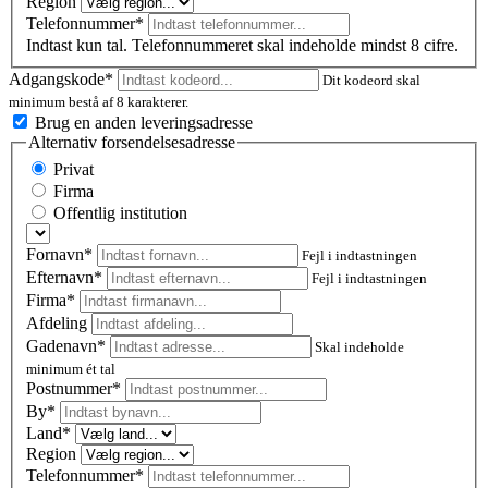
Region
Telefonnummer*
Indtast kun tal. Telefonnummeret skal indeholde mindst 8 cifre.
Adgangskode*
Dit kodeord skal
minimum bestå af 8 karakterer.
Brug en anden leveringsadresse
Alternativ forsendelsesadresse
Privat
Firma
Offentlig institution
Fornavn*
Fejl i indtastningen
Efternavn*
Fejl i indtastningen
Firma*
Afdeling
Gadenavn*
Skal indeholde
minimum ét tal
Postnummer
*
By*
Land*
Region
Telefonnummer*