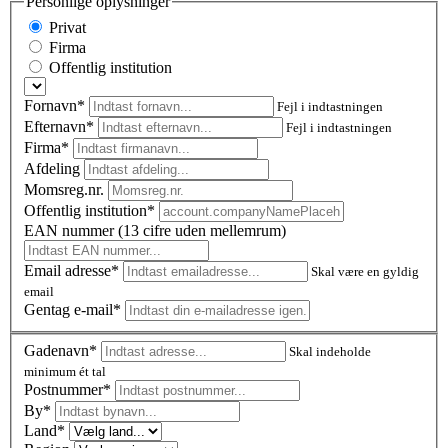
Personlige oplysninger
Privat
Firma
Offentlig institution
Fornavn*
Fejl i indtastningen
Efternavn*
Fejl i indtastningen
Firma*
Afdeling
Momsreg.nr.
Offentlig institution*
EAN nummer (13 cifre uden mellemrum)
Email adresse*
Skal være en gyldig
email
Gentag e-mail*
Gadenavn*
Skal indeholde
minimum ét tal
Postnummer
*
By*
Land*