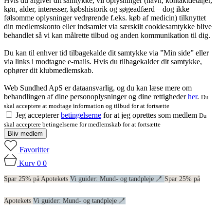
Hvis du afgiver dit samtykke, vil oplysninger (navn, kontaktdetaljer,
køn, alder, interesser, købshistorik og søgeadfærd – dog ikke
følsomme oplysninger vedrørende f.eks. køb af medicin) tilknyttet
din medlemskonto eller indsamlet via særskilt cookiesamtykke blive
behandlet så vi kan målrette tilbud og anden kommunikation til dig.
Du kan til enhver tid tilbagekalde dit samtykke via ”Min side” eller
via links i modtagne e-mails. Hvis du tilbagekalder dit samtykke,
ophører dit klubmedlemskab.
Web Sundhed ApS er dataansvarlig, og du kan læse mere om
behandlingen af dine personoplysninger og dine rettigheder
her
.
Du
skal acceptere at modtage information og tilbud for at fortsætte
Jeg accepterer
betingelserne
for at jeg oprettes som medlem
Du
skal acceptere betingelserne for medlemskab for at fortsætte
Bliv medlem
Favoritter
Kurv
0
0
Spar 25% på Apotekets
Vi guider: Mund- og tandpleje 🪥
Spar 25% på
Apotekets
Vi guider: Mund- og tandpleje 🪥