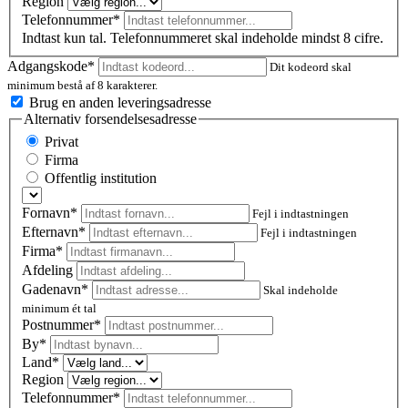
Region
Telefonnummer*
Indtast kun tal. Telefonnummeret skal indeholde mindst 8 cifre.
Adgangskode*
Dit kodeord skal
minimum bestå af 8 karakterer.
Brug en anden leveringsadresse
Alternativ forsendelsesadresse
Privat
Firma
Offentlig institution
Fornavn*
Fejl i indtastningen
Efternavn*
Fejl i indtastningen
Firma*
Afdeling
Gadenavn*
Skal indeholde
minimum ét tal
Postnummer
*
By*
Land*
Region
Telefonnummer*