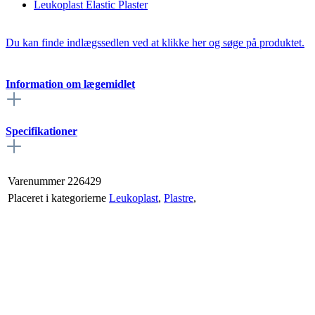
Leukoplast Elastic Plaster
Du kan finde indlægssedlen ved at klikke her og søge på produktet.
Information om lægemidlet
Specifikationer
Varenummer
226429
Placeret i kategorierne
Leukoplast
,
Plastre
,