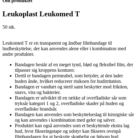
Om produktet
Leukoplast Leukomed T
50 stk.
Leukomed T er en transparent og åndbar filmbandage til
hudbeskyttelse, der kan anvendes alene eller i kombination med
andre produkter.
Bandagen består af en meget tynd, blød og fleksibel film, der
tilpasser sig kroppens konturer.
Dertil er bandagen permeabel, som betyder, at den lader
huden ånde, hvilket reducerer risikoen for hudirritation.
Bandagen er vandtæt og steril samt beskytter mod friktion,
snavs, vira og bakterier.
Bandagen er udviklet til en række af overfladiske sår som
tryksår kategori 1 og 2, overfladiske skader på huden og
overfladiske brandsår.
Bandagen kan anvendes som beskyttelseslag til kirurgiske sår
og kan anvendes i kombination med geler og salver.
Produktet kan også anvendes som et beskyttende ekstra lag
hud, hvor fikseringstape og udstyr kan fikseres ovenpå
filmbandagen for at beskytte skrøbelig og følsom hud.