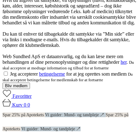
Hvis du afgiver dit samtykke, vil oplysninger (navn, kontaktdetaljer,
køn, alder, interesser, købshistorik og søgeadfærd – dog ikke
følsomme oplysninger vedrørende f.eks. køb af medicin) tilknyttet
din medlemskonto eller indsamlet via særskilt cookiesamtykke blive
behandlet så vi kan målrette tilbud og anden kommunikation til dig.
Du kan til enhver tid tilbagekalde dit samtykke via ”Min side” eller
via links i modtagne e-mails. Hvis du tilbagekalder dit samtykke,
ophører dit klubmedlemskab.
Web Sundhed ApS er dataansvarlig, og du kan læse mere om
behandlingen af dine personoplysninger og dine rettigheder
her
.
Du
skal acceptere at modtage information og tilbud for at fortsætte
Jeg accepterer
betingelserne
for at jeg oprettes som medlem
Du
skal acceptere betingelserne for medlemskab for at fortsætte
Bliv medlem
Favoritter
Kurv
0
0
Spar 25% på Apotekets
Vi guider: Mund- og tandpleje 🪥
Spar 25% på
Apotekets
Vi guider: Mund- og tandpleje 🪥