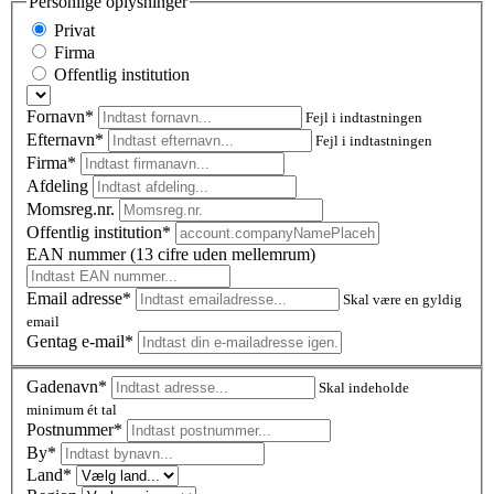
Personlige oplysninger
Privat
Firma
Offentlig institution
Fornavn*
Fejl i indtastningen
Efternavn*
Fejl i indtastningen
Firma*
Afdeling
Momsreg.nr.
Offentlig institution*
EAN nummer (13 cifre uden mellemrum)
Email adresse*
Skal være en gyldig
email
Gentag e-mail*
Gadenavn*
Skal indeholde
minimum ét tal
Postnummer
*
By*
Land*