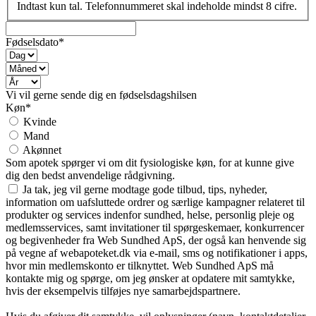
Indtast kun tal. Telefonnummeret skal indeholde mindst 8 cifre.
Fødselsdato*
Vi vil gerne sende dig en fødselsdagshilsen
Køn*
Kvinde
Mand
Akønnet
Som apotek spørger vi om dit fysiologiske køn, for at kunne give
dig den bedst anvendelige rådgivning.
Ja tak, jeg vil gerne modtage gode tilbud, tips, nyheder,
information om uafsluttede ordrer og særlige kampagner relateret til
produkter og services indenfor sundhed, helse, personlig pleje og
medlemsservices, samt invitationer til spørgeskemaer, konkurrencer
og begivenheder fra Web Sundhed ApS, der også kan henvende sig
på vegne af webapoteket.dk via e-mail, sms og notifikationer i apps,
hvor min medlemskonto er tilknyttet. Web Sundhed ApS må
kontakte mig og spørge, om jeg ønsker at opdatere mit samtykke,
hvis der eksempelvis tilføjes nye samarbejdspartnere.