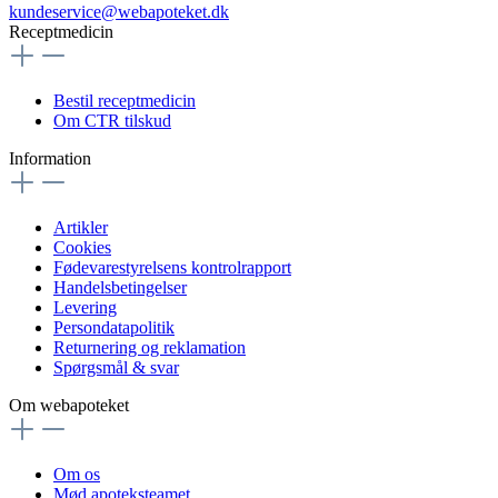
kundeservice@webapoteket.dk
Receptmedicin
Bestil receptmedicin
Om CTR tilskud
Information
Artikler
Cookies
Fødevarestyrelsens kontrolrapport
Handelsbetingelser
Levering
Persondatapolitik
Returnering og reklamation
Spørgsmål & svar
Om webapoteket
Om os
Mød apoteksteamet