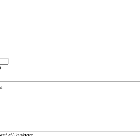
l
al
stå af 8 karakterer.