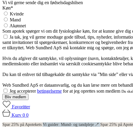
Vi vil gerne sende dig en fødselsdagshilsen
Køn*
Kvinde
Mand
Akønnet
Som apotek spørger vi om dit fysiologiske køn, for at kunne give dig
Ja tak, jeg vil gerne modtage gode tilbud, tips, nyheder, informat
samt invitationer til spørgeskemaer, konkurrencer og begivenheder f
er tilknyttet. Web Sundhed ApS må kontakte mig og spørge, om jeg øns
Hvis du afgiver dit samtykke, vil oplysninger (navn, kontaktdetaljer, 
medlemskonto eller indsamlet via særskilt cookiesamtykke blive behan
Du kan til enhver tid tilbagekalde dit samtykke via ”Min side” eller 
Web Sundhed ApS er dataansvarlig, og du kan læse mere om behandli
Jeg accepterer
betingelserne
for at jeg oprettes som medlem
Du skal
Bliv medlem
Favoritter
Kurv
0
0
Spar 25% på Apotekets
Vi guider: Mund- og tandpleje 🪥
Spar 25% på Apot