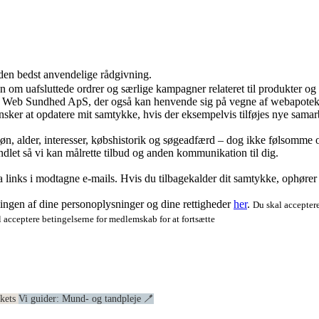
 den bedst anvendelige rådgivning.
ion om uafsluttede ordrer og særlige kampagner relateret til produkter o
ra Web Sundhed ApS, der også kan henvende sig på vegne af webapoteke
ker at opdatere mit samtykke, hvis der eksempelvis tilføjes nye samar
køn, alder, interesser, købshistorik og søgeadfærd – dog ikke følsomme o
dlet så vi kan målrette tilbud og anden kommunikation til dig.
via links i modtagne e-mails. Hvis du tilbagekalder dit samtykke, ophøre
ngen af dine personoplysninger og dine rettigheder
her
.
Du skal acceptere
 acceptere betingelserne for medlemskab for at fortsætte
ekets
Vi guider: Mund- og tandpleje 🪥