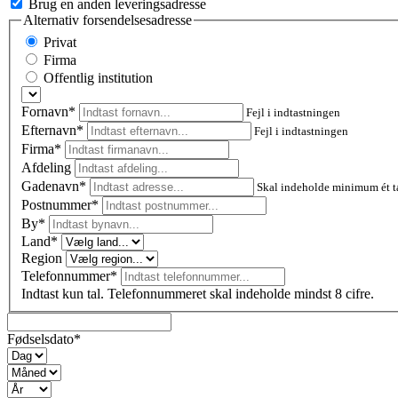
Brug en anden leveringsadresse
Alternativ forsendelsesadresse
Privat
Firma
Offentlig institution
Fornavn*
Fejl i indtastningen
Efternavn*
Fejl i indtastningen
Firma*
Afdeling
Gadenavn*
Skal indeholde minimum ét t
Postnummer
*
By*
Land*
Region
Telefonnummer*
Indtast kun tal. Telefonnummeret skal indeholde mindst 8 cifre.
Fødselsdato*