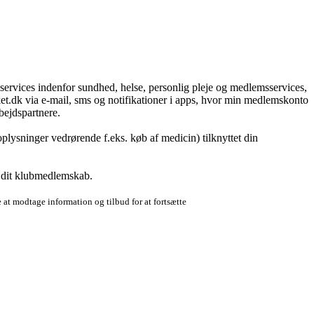
g services indenfor sundhed, helse, personlig pleje og medlemsservices,
t.dk via e-mail, sms og notifikationer i apps, hvor min medlemskonto
bejdspartnere.
plysninger vedrørende f.eks. køb af medicin) tilknyttet din
r dit klubmedlemskab.
 at modtage information og tilbud for at fortsætte