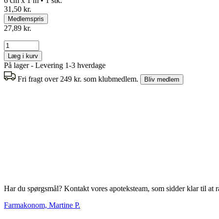
6 cm x 1 m • 1 stk.
31,50 kr.
Medlemspris
27,89 kr.
Læg i kurv
På lager - Levering 1-3 hverdage
Fri fragt over 249 kr. som klubmedlem.
Bliv medlem
Har du spørgsmål? Kontakt vores apoteksteam, som sidder klar til at r
Farmakonom, Martine P.