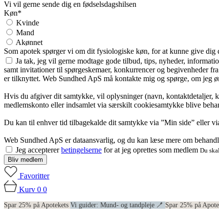
Vi vil gerne sende dig en fødselsdagshilsen
Køn*
Kvinde
Mand
Akønnet
Som apotek spørger vi om dit fysiologiske køn, for at kunne give dig
Ja tak, jeg vil gerne modtage gode tilbud, tips, nyheder, informat
samt invitationer til spørgeskemaer, konkurrencer og begivenheder f
er tilknyttet. Web Sundhed ApS må kontakte mig og spørge, om jeg øns
Hvis du afgiver dit samtykke, vil oplysninger (navn, kontaktdetaljer, 
medlemskonto eller indsamlet via særskilt cookiesamtykke blive behan
Du kan til enhver tid tilbagekalde dit samtykke via ”Min side” eller 
Web Sundhed ApS er dataansvarlig, og du kan læse mere om behandli
Jeg accepterer
betingelserne
for at jeg oprettes som medlem
Du skal
Bliv medlem
Favoritter
Kurv
0
0
Spar 25% på Apotekets
Vi guider: Mund- og tandpleje 🪥
Spar 25% på Apot