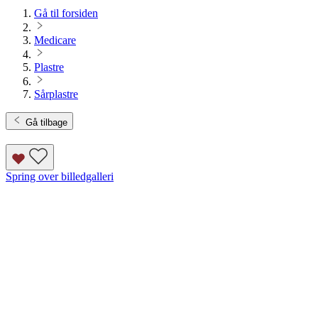
Gå til forsiden
Medicare
Plastre
Sårplastre
Gå tilbage
Spring over billedgalleri