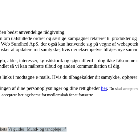
 den bedst anvendelige rådgivning.
ion om uafsluttede ordrer og særlige kampagner relateret til produkter o
ra Web Sundhed ApS, der også kan henvende sig på vegne af webapoteke
ker at opdatere mit samtykke, hvis der eksempelvis tilføjes nye samar
køn, alder, interesser, købshistorik og søgeadfærd – dog ikke følsomme o
dlet så vi kan målrette tilbud og anden kommunikation til dig.
via links i modtagne e-mails. Hvis du tilbagekalder dit samtykke, ophøre
ngen af dine personoplysninger og dine rettigheder
her
.
Du skal acceptere
 acceptere betingelserne for medlemskab for at fortsætte
ekets
Vi guider: Mund- og tandpleje 🪥