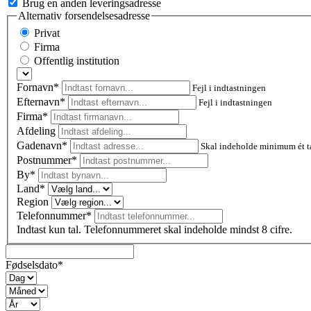
Brug en anden leveringsadresse
Alternativ forsendelsesadresse
Privat
Firma
Offentlig institution
Fornavn*
Fejl i indtastningen
Efternavn*
Fejl i indtastningen
Firma*
Afdeling
Gadenavn*
Skal indeholde minimum ét t
Postnummer
*
By*
Land*
Region
Telefonnummer*
Indtast kun tal. Telefonnummeret skal indeholde mindst 8 cifre.
Fødselsdato*