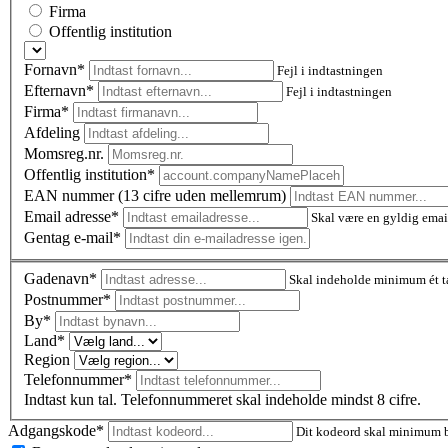
Firma
Offentlig institution
Fornavn*
Fejl i indtastningen
Efternavn*
Fejl i indtastningen
Firma*
Afdeling
Momsreg.nr.
Offentlig institution*
EAN nummer (13 cifre uden mellemrum)
Email adresse*
Skal være en gyldig emai
Gentag e-mail*
Gadenavn*
Skal indeholde minimum ét t
Postnummer
*
By*
Land*
Region
Telefonnummer*
Indtast kun tal. Telefonnummeret skal indeholde mindst 8 cifre.
Adgangskode*
Dit kodeord skal minimum be