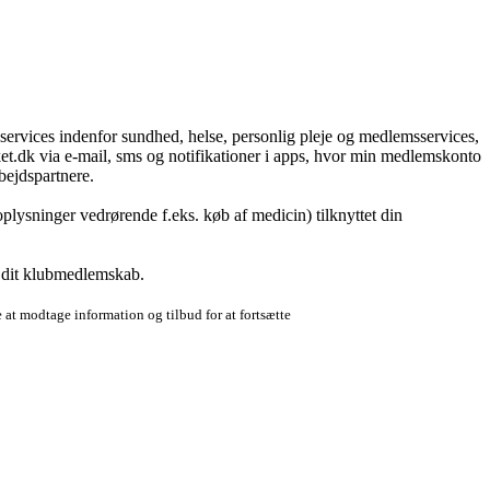
g services indenfor sundhed, helse, personlig pleje og medlemsservices,
t.dk via e-mail, sms og notifikationer i apps, hvor min medlemskonto
bejdspartnere.
plysninger vedrørende f.eks. køb af medicin) tilknyttet din
r dit klubmedlemskab.
 at modtage information og tilbud for at fortsætte