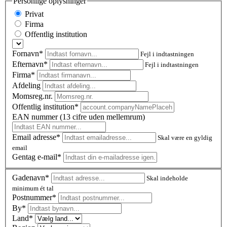
Personlige oplysninger
Privat
Firma
Offentlig institution
Fornavn*
Fejl i indtastningen
Efternavn*
Fejl i indtastningen
Firma*
Afdeling
Momsreg.nr.
Offentlig institution*
EAN nummer (13 cifre uden mellemrum)
Email adresse*
Skal være en gyldig
email
Gentag e-mail*
Gadenavn*
Skal indeholde
minimum ét tal
Postnummer
*
By*
Land*