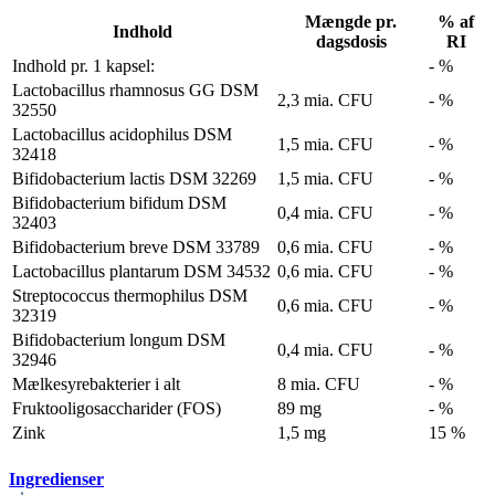
Mængde pr.
% af
Indhold
dagsdosis
RI
Indhold pr. 1 kapsel:
- %
Lactobacillus rhamnosus GG DSM
2,3 mia. CFU
- %
32550
Lactobacillus acidophilus DSM
1,5 mia. CFU
- %
32418
Bifidobacterium lactis DSM 32269
1,5 mia. CFU
- %
Bifidobacterium bifidum DSM
0,4 mia. CFU
- %
32403
Bifidobacterium breve DSM 33789
0,6 mia. CFU
- %
Lactobacillus plantarum DSM 34532
0,6 mia. CFU
- %
Streptococcus thermophilus DSM
0,6 mia. CFU
- %
32319
Bifidobacterium longum DSM
0,4 mia. CFU
- %
32946
Mælkesyrebakterier i alt
8 mia. CFU
- %
Fruktooligosaccharider (FOS)
89 mg
- %
Zink
1,5 mg
15 %
Ingredienser