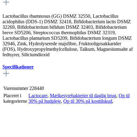
Lactobacillus rhamnosus (GG) DSMZ 32550, Lactobacillus
acidophilus (DDS-1) DSMZ 32418, Bifidobacterium lactis DSMZ
32269, Bifidobacterium bifidum DSMZ 32403, Bifidobacterium
breve SD5206, Streptococcus thermophilus DSMZ 32319,
Lactobacillus plantarium SD5209, Bifidobacterium longum DSMZ
32946, Zink, Hydrolyserede majsfibre, Fruktooligosakkarider
(FOS), Hydroxypropylmethylcellulose, Talkum, Magnesiumsalte af
fedtsyrer, Siliciumdioxid
Specifikationer
Varenummer
228440
Placeret i
Lactocare
,
Mælkesyrebakterier til daglig brug
,
Op til
kategorierne
30% på hudpleje
,
Op til 30% på kosttilskud
,