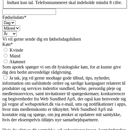
Indtast kun tal. Telefonnummeret skal indeholde mindst 8 cifre.
Fødselsdato*
Vi vil gerne sende dig en fødselsdagshilsen
Køn*
Kvinde
Mand
Akønnet
Som apotek spørger vi om dit fysiologiske køn, for at kunne give
dig den bedst anvendelige rådgivning.
Ja tak, jeg vil gerne modtage gode tilbud, tips, nyheder,
information om uafsluttede ordrer og særlige kampagner relateret til
produkter og services indenfor sundhed, helse, personlig pleje og
medlemsservices, samt invitationer til spørgeskemaer, konkurrencer
og begivenheder fra Web Sundhed ApS, der også kan henvende sig
på vegne af webapoteket.dk via e-mail, sms og notifikationer i apps,
hvor min medlemskonto er tilknyttet. Web Sundhed ApS må
kontakte mig og spørge, om jeg ønsker at opdatere mit samtykke,
hvis der eksempelvis tilføjes nye samarbejdspartnere.