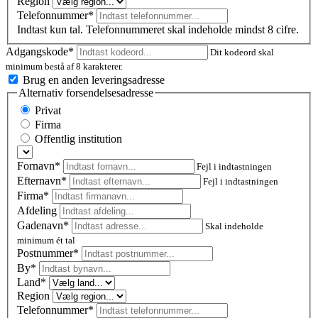
Region
Telefonnummer*
Indtast kun tal. Telefonnummeret skal indeholde mindst 8 cifre.
Adgangskode*
Dit kodeord skal
minimum bestå af 8 karakterer.
Brug en anden leveringsadresse
Alternativ forsendelsesadresse
Privat
Firma
Offentlig institution
Fornavn*
Fejl i indtastningen
Efternavn*
Fejl i indtastningen
Firma*
Afdeling
Gadenavn*
Skal indeholde
minimum ét tal
Postnummer
*
By*
Land*
Region
Telefonnummer*