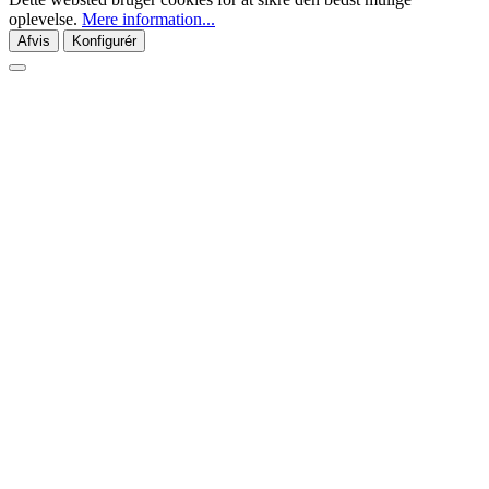
oplevelse.
Mere information...
Afvis
Konfigurér