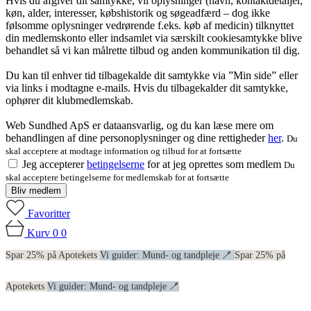
Hvis du afgiver dit samtykke, vil oplysninger (navn, kontaktdetaljer,
køn, alder, interesser, købshistorik og søgeadfærd – dog ikke
følsomme oplysninger vedrørende f.eks. køb af medicin) tilknyttet
din medlemskonto eller indsamlet via særskilt cookiesamtykke blive
behandlet så vi kan målrette tilbud og anden kommunikation til dig.
Du kan til enhver tid tilbagekalde dit samtykke via ”Min side” eller
via links i modtagne e-mails. Hvis du tilbagekalder dit samtykke,
ophører dit klubmedlemskab.
Web Sundhed ApS er dataansvarlig, og du kan læse mere om
behandlingen af dine personoplysninger og dine rettigheder
her
.
Du
skal acceptere at modtage information og tilbud for at fortsætte
Jeg accepterer
betingelserne
for at jeg oprettes som medlem
Du
skal acceptere betingelserne for medlemskab for at fortsætte
Bliv medlem
Favoritter
Kurv
0
0
Spar 25% på Apotekets
Vi guider: Mund- og tandpleje 🪥
Spar 25% på
Apotekets
Vi guider: Mund- og tandpleje 🪥