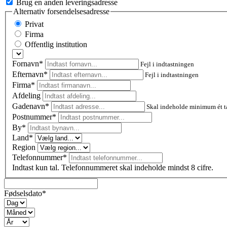
Brug en anden leveringsadresse
Alternativ forsendelsesadresse
Privat
Firma
Offentlig institution
Fornavn*
Fejl i indtastningen
Efternavn*
Fejl i indtastningen
Firma*
Afdeling
Gadenavn*
Skal indeholde minimum ét t
Postnummer
*
By*
Land*
Region
Telefonnummer*
Indtast kun tal. Telefonnummeret skal indeholde mindst 8 cifre.
Fødselsdato*