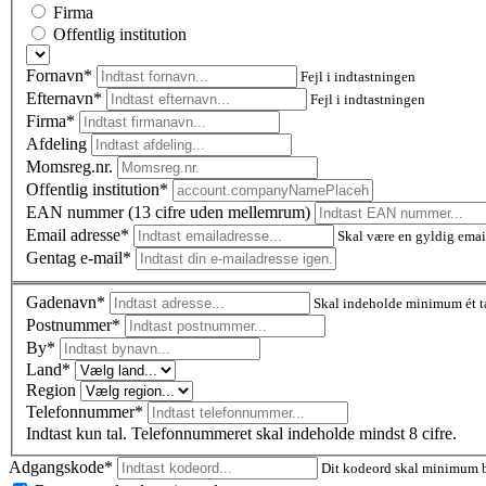
Firma
Offentlig institution
Fornavn*
Fejl i indtastningen
Efternavn*
Fejl i indtastningen
Firma*
Afdeling
Momsreg.nr.
Offentlig institution*
EAN nummer (13 cifre uden mellemrum)
Email adresse*
Skal være en gyldig emai
Gentag e-mail*
Gadenavn*
Skal indeholde minimum ét t
Postnummer
*
By*
Land*
Region
Telefonnummer*
Indtast kun tal. Telefonnummeret skal indeholde mindst 8 cifre.
Adgangskode*
Dit kodeord skal minimum be