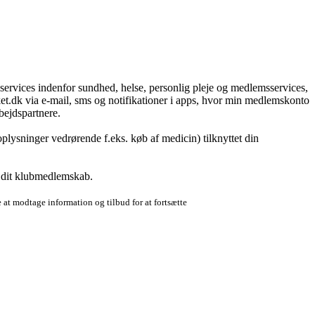
g services indenfor sundhed, helse, personlig pleje og medlemsservices,
t.dk via e-mail, sms og notifikationer i apps, hvor min medlemskonto
bejdspartnere.
plysninger vedrørende f.eks. køb af medicin) tilknyttet din
r dit klubmedlemskab.
 at modtage information og tilbud for at fortsætte