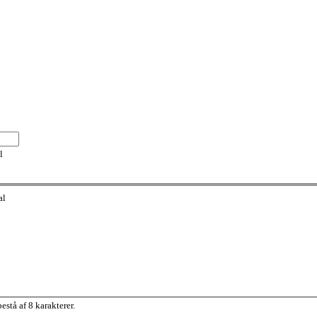
l
al
stå af 8 karakterer.