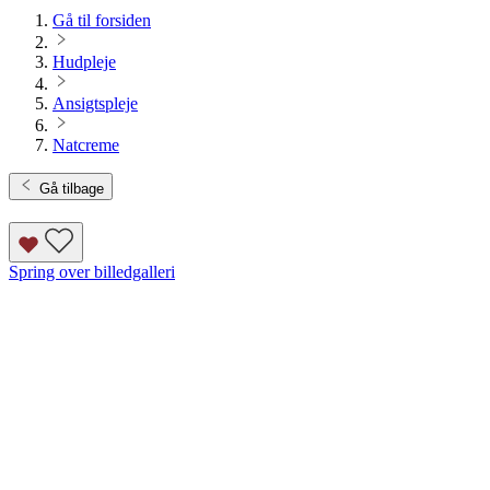
Gå til forsiden
Hudpleje
Ansigtspleje
Natcreme
Gå tilbage
Spring over billedgalleri