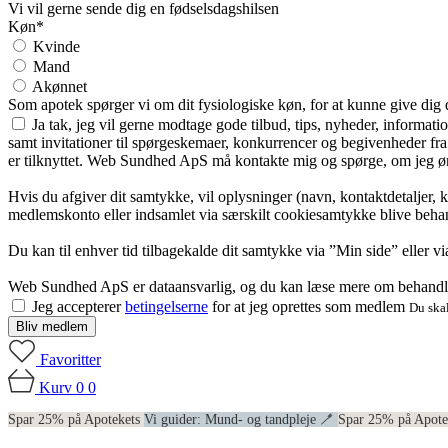
Vi vil gerne sende dig en fødselsdagshilsen
Køn*
Kvinde
Mand
Akønnet
Som apotek spørger vi om dit fysiologiske køn, for at kunne give dig
Ja tak, jeg vil gerne modtage gode tilbud, tips, nyheder, informat
samt invitationer til spørgeskemaer, konkurrencer og begivenheder f
er tilknyttet. Web Sundhed ApS må kontakte mig og spørge, om jeg øns
Hvis du afgiver dit samtykke, vil oplysninger (navn, kontaktdetaljer, 
medlemskonto eller indsamlet via særskilt cookiesamtykke blive behan
Du kan til enhver tid tilbagekalde dit samtykke via ”Min side” eller 
Web Sundhed ApS er dataansvarlig, og du kan læse mere om behandli
Jeg accepterer
betingelserne
for at jeg oprettes som medlem
Du skal
Bliv medlem
Favoritter
Kurv
0
0
Spar 25% på Apotekets
Vi guider: Mund- og tandpleje 🪥
Spar 25% på Apot