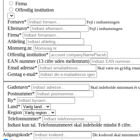
Firma
Offentlig institution
Fornavn*
Fejl i indtastningen
Efternavn*
Fejl i indtastningen
Firma*
Afdeling
Momsreg.nr.
Offentlig institution*
EAN nummer (13 cifre uden mellemrum)
Email adresse*
Skal være en gyldig emai
Gentag e-mail*
Gadenavn*
Skal indeholde minimum ét t
Postnummer
*
By*
Land*
Region
Telefonnummer*
Indtast kun tal. Telefonnummeret skal indeholde mindst 8 cifre.
Adgangskode*
Dit kodeord skal minimum be