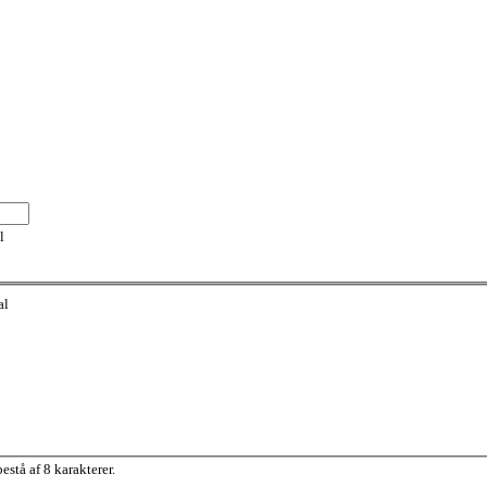
l
al
stå af 8 karakterer.