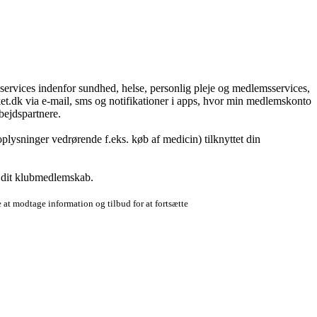
g services indenfor sundhed, helse, personlig pleje og medlemsservices,
t.dk via e-mail, sms og notifikationer i apps, hvor min medlemskonto
bejdspartnere.
plysninger vedrørende f.eks. køb af medicin) tilknyttet din
r dit klubmedlemskab.
 at modtage information og tilbud for at fortsætte