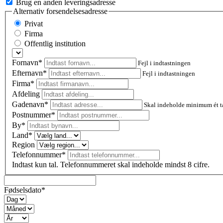
Brug en anden leveringsadresse
Alternativ forsendelsesadresse
Privat
Firma
Offentlig institution
Fornavn*
Fejl i indtastningen
Efternavn*
Fejl i indtastningen
Firma*
Afdeling
Gadenavn*
Skal indeholde minimum ét t
Postnummer
*
By*
Land*
Region
Telefonnummer*
Indtast kun tal. Telefonnummeret skal indeholde mindst 8 cifre.
Fødselsdato*