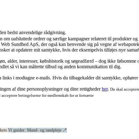
 den bedst anvendelige rådgivning.
ion om uafsluttede ordrer og særlige kampagner relateret til produkter o
ra Web Sundhed ApS, der også kan henvende sig på vegne af webapoteke
ker at opdatere mit samtykke, hvis der eksempelvis tilføjes nye samar
køn, alder, interesser, købshistorik og søgeadfærd – dog ikke følsomme o
dlet så vi kan målrette tilbud og anden kommunikation til dig.
via links i modtagne e-mails. Hvis du tilbagekalder dit samtykke, ophøre
ngen af dine personoplysninger og dine rettigheder
her
.
Du skal acceptere
 acceptere betingelserne for medlemskab for at fortsætte
ekets
Vi guider: Mund- og tandpleje 🪥